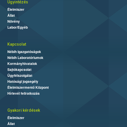
Ügyintézés
Élelmiszer
Állat
Növény
Labor/Egyéb
Kapcsolat
Nébih Igazgatóságok
Nébih Laboratóriumok
Kormányhivatalok
Sajtókapcsolat
Ügyfélszolgálat
Hatósági jogsegély
Élelmiszermentő Központ
Hírlevél feliratkozás
Gyakori kérdések
Élelmiszer
Állat