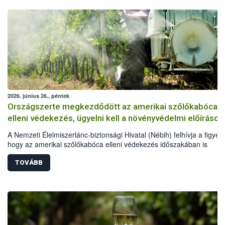
2026. június 26., péntek
Országszerte megkezdődött az amerikai szőlőkabóca
elleni védekezés, ügyelni kell a növényvédelmi előírások
A Nemzeti Élelmiszerlánc-biztonsági Hivatal (Nébih) felhívja a figyel
hogy az amerikai szőlőkabóca elleni védekezés időszakában is
elengedhetetlen a növényvédelmi előírások betartása. Kiemelten fon
hogy a szőlősgazdák engedélyezett növényvédő szereket
TOVÁBB
alkalmazzanak, a kezeléseket megfelelő technológiával végezzék el,
minden esetben tartsák be az adott készítmény engedélyében szere
szabályokat. A védekezés során a méhek és vadon élő beporzókat i
óvni kell.