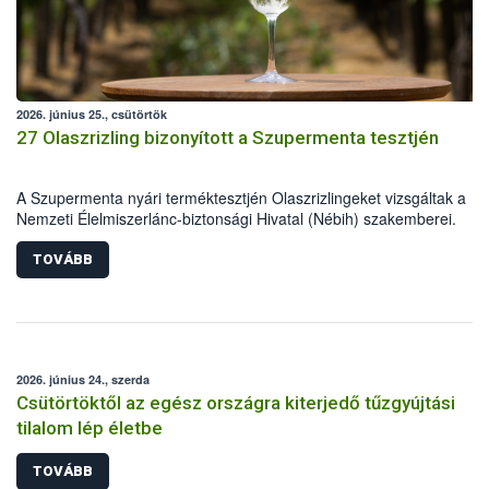
2026. június 25., csütörtök
27 Olaszrizling bizonyított a Szupermenta tesztjén
A Szupermenta nyári terméktesztjén Olaszrizlingeket vizsgáltak a
Nemzeti Élelmiszerlánc-biztonsági Hivatal (Nébih) szakemberei.
Összesen 27 bor került „nagyító alá”, melyek az élelmiszerbiztonság
-minőségi vizsgálatok, valamint a jelölés-ellenőrzés szempontjából is
TOVÁBB
megfeleltek. A kedveltségi vizsgálaton az is kiderült, melyek a kóstol
által legkedveltebbnek ítélt Olaszrizlingek.
2026. június 24., szerda
Csütörtöktől az egész országra kiterjedő tűzgyújtási
tilalom lép életbe
TOVÁBB