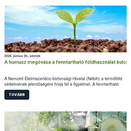
2026. június 26., péntek
A humusz megóvása a fenntartható földhasználat kulcsa
A Nemzeti Élelmiszerlánc-biztonsági Hivatal (Nébih) a termőföld
védelmének jelentőségére hívja fel a figyelmet. A fenntartható
földhasználathoz és a természeti erőforrások megóvásához rendkív
fontos a humuszos termőréteg megőrzése és szakszerű újra
TOVÁBB
felhasználása. A beruházások, építkezések és egyéb földmunkák so
letermelt humuszos termőréteg megfelelő kezelése és újra
felhasználása épp ezért kiemelt jelentőségű.