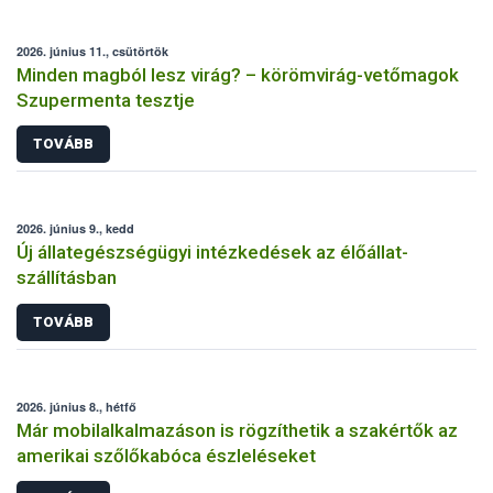
2026. június 11., csütörtök
Minden magból lesz virág? – körömvirág-vetőmagok
Szupermenta tesztje
TOVÁBB
2026. június 9., kedd
Új állategészségügyi intézkedések az élőállat-
szállításban
TOVÁBB
2026. június 8., hétfő
Már mobilalkalmazáson is rögzíthetik a szakértők az
amerikai szőlőkabóca észleléseket