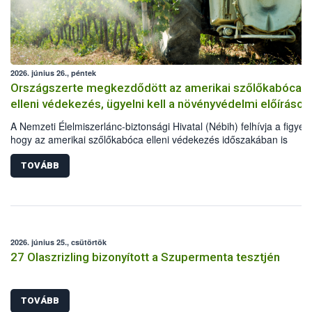
2026. június 26., péntek
Országszerte megkezdődött az amerikai szőlőkabóca
elleni védekezés, ügyelni kell a növényvédelmi előírások
A Nemzeti Élelmiszerlánc-biztonsági Hivatal (Nébih) felhívja a figyel
hogy az amerikai szőlőkabóca elleni védekezés időszakában is
elengedhetetlen a növényvédelmi előírások betartása. Kiemelten fon
hogy a szőlősgazdák engedélyezett növényvédő szereket
TOVÁBB
alkalmazzanak, a kezeléseket megfelelő technológiával végezzék el,
minden esetben tartsák be az adott készítmény engedélyében szere
szabályokat. A védekezés során a méhek és vadon élő beporzókat i
óvni kell.
2026. június 25., csütörtök
27 Olaszrizling bizonyított a Szupermenta tesztjén
TOVÁBB