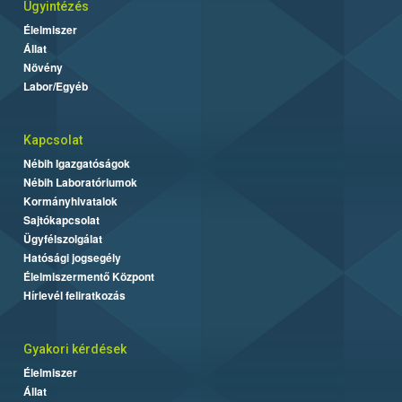
Ügyintézés
Élelmiszer
Állat
Növény
Labor/Egyéb
Kapcsolat
Nébih Igazgatóságok
Nébih Laboratóriumok
Kormányhivatalok
Sajtókapcsolat
Ügyfélszolgálat
Hatósági jogsegély
Élelmiszermentő Központ
Hírlevél feliratkozás
Gyakori kérdések
Élelmiszer
Állat