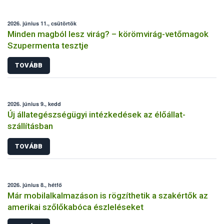
2026. június 11., csütörtök
Minden magból lesz virág? – körömvirág-vetőmagok
Szupermenta tesztje
TOVÁBB
2026. június 9., kedd
Új állategészségügyi intézkedések az élőállat-
szállításban
TOVÁBB
2026. június 8., hétfő
Már mobilalkalmazáson is rögzíthetik a szakértők az
amerikai szőlőkabóca észleléseket