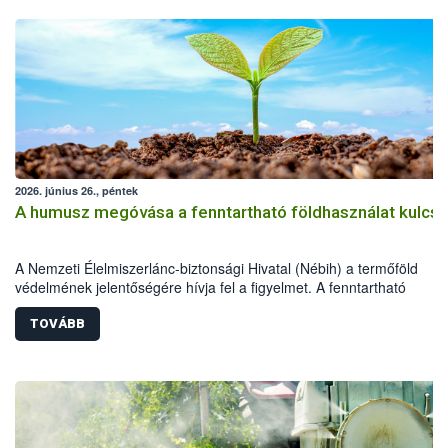
2026. június 26., péntek
A humusz megóvása a fenntartható földhasználat kulcsa
A Nemzeti Élelmiszerlánc-biztonsági Hivatal (Nébih) a termőföld
védelmének jelentőségére hívja fel a figyelmet. A fenntartható
földhasználathoz és a természeti erőforrások megóvásához rendkív
fontos a humuszos termőréteg megőrzése és szakszerű újra
TOVÁBB
felhasználása. A beruházások, építkezések és egyéb földmunkák so
letermelt humuszos termőréteg megfelelő kezelése és újra
felhasználása épp ezért kiemelt jelentőségű.