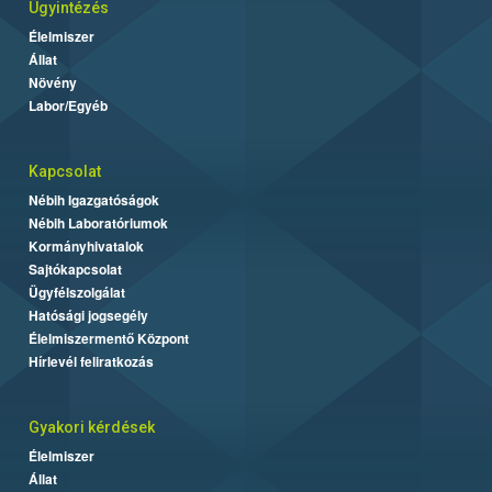
Ügyintézés
Élelmiszer
Állat
Növény
Labor/Egyéb
Kapcsolat
Nébih Igazgatóságok
Nébih Laboratóriumok
Kormányhivatalok
Sajtókapcsolat
Ügyfélszolgálat
Hatósági jogsegély
Élelmiszermentő Központ
Hírlevél feliratkozás
Gyakori kérdések
Élelmiszer
Állat