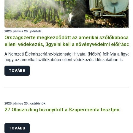
2026. június 26., péntek
Országszerte megkezdődött az amerikai szőlőkabóca
elleni védekezés, ügyelni kell a növényvédelmi előírások
A Nemzeti Élelmiszerlánc-biztonsági Hivatal (Nébih) felhívja a figyel
hogy az amerikai szőlőkabóca elleni védekezés időszakában is
elengedhetetlen a növényvédelmi előírások betartása. Kiemelten fon
hogy a szőlősgazdák engedélyezett növényvédő szereket
TOVÁBB
alkalmazzanak, a kezeléseket megfelelő technológiával végezzék el,
minden esetben tartsák be az adott készítmény engedélyében szere
szabályokat. A védekezés során a méhek és vadon élő beporzókat i
óvni kell.
2026. június 25., csütörtök
27 Olaszrizling bizonyított a Szupermenta tesztjén
TOVÁBB