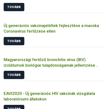
TOVÁBB
Új generációs vakcinajelöltek fejlesztése a macska
Coronavírus fertőzése ellen
TOVÁBB
Magyarországi fertőző bronchitis vírus (IBV)
izolátumok biológiai tulajdonságainak jellemzése
állatkísérletes és molekuláris biológiai eszközökkel
TOVÁBB
EAVI2020 - Új generációs HIV vakcinák vizsgálata
laboratóriumi állatokon
TOVÁBB