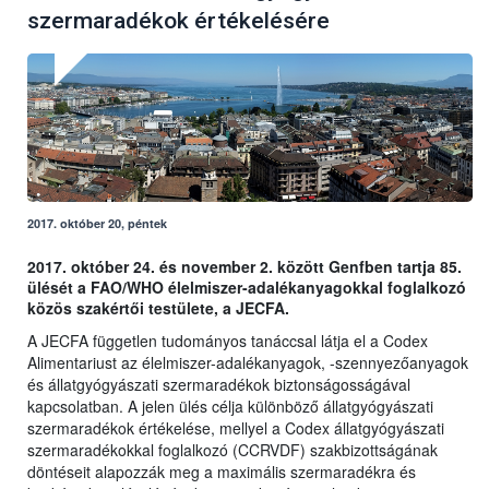
szermaradékok értékelésére
2017. október 20, péntek
2017. október 24. és november 2. között Genfben tartja 85.
ülését a FAO/WHO élelmiszer-adalékanyagokkal foglalkozó
közös szakértői testülete, a JECFA.
A JECFA független tudományos tanáccsal látja el a Codex
Alimentariust az élelmiszer-adalékanyagok, -szennyezőanyagok
és állatgyógyászati szermaradékok biztonságosságával
kapcsolatban. A jelen ülés célja különböző állatgyógyászati
szermaradékok értékelése, mellyel a Codex állatgyógyászati
szermaradékokkal foglalkozó (CCRVDF) szakbizottságának
döntéseit alapozzák meg a maximális szermaradékra és