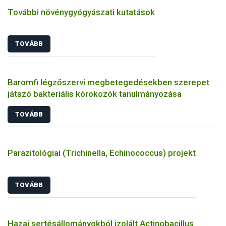
További növénygyógyászati kutatások
TOVÁBB
Baromfi légzőszervi megbetegedésekben szerepet
játszó bakteriális kórokozók tanulmányozása
TOVÁBB
Parazitológiai (Trichinella, Echinococcus) projekt
TOVÁBB
Hazai sertésállományokból izolált Actinobacillus