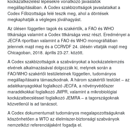
kockázatkezelési lépésekre vonatkozó javaslatok
megállapításában. A Codex szakbizottságok javaslataikat a
Codex Főbizottsága felé teszik meg, ahol a döntések
megkaphatják a végleges jóváhagyást.
Az ülésen független tagok és szakértők, a FAO és WHO
titkársága valamint a Codex titkársága vesz részt. Eredményei a
JECFA riportban valamint a FAO és WHO monográfiáiban
jelennek majd meg és a CCRVDF 24. ülésén vitatják majd meg
Chicagoban, 2018. április 23-27. között.
A Codex szakbizottságok a szabványokat a kockázatelemzés
elvének alkalmazásával dolgozzák ki, melynek során a
FAO/WHO szakértői testületeinek független, tudományos
megállapításaira támaszkodnak. A három szakértői testület – az
adalékanyagokkal foglalkozó JECFA, a növényvédőszer
maradékokkal foglalkozó JMPR, valamint a mikrobiológiai
kockázatbecsléssel foglalkozó JEMRA – a tagországoknak
közvetlenül is ad tanácsot.
A Codex dokumentumait tudományos megalapozottságuknak
köszönhetően a WTO az élelmiszer-biztonsági szabványok
nemzetközi referenciájaként fogadja el.