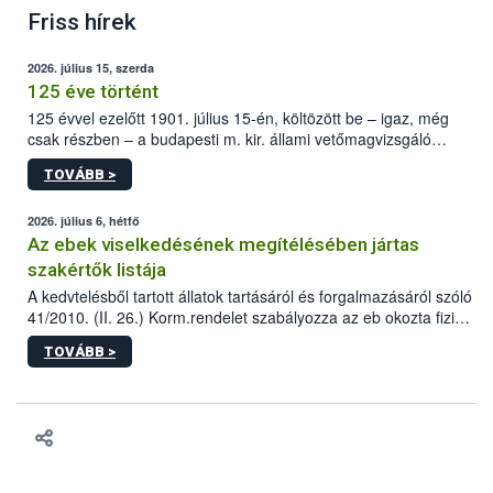
Friss hírek
2026. július 15, szerda
125 éve történt
125 évvel ezelőtt 1901. július 15-én, költözött be – igaz, még
csak részben – a budapesti m. kir. állami vetőmagvizsgáló
állomás a Kis Rókus utca 15. szám alatti, Czigler Győző által
TOVÁBB >
tervezett új épületébe.
2026. július 6, hétfő
Az ebek viselkedésének megítélésében jártas
szakértők listája
A kedvtelésből tartott állatok tartásáról és forgalmazásáról szóló
41/2010. (II. 26.) Korm.rendelet szabályozza az eb okozta fizikai
sérülés, illetve ennek veszélye keletkezésekor felmerülő
TOVÁBB >
hatósági feladatokat, valamint a veszélyes eb tartását és annak
engedélyezését. Ezen eljárások során szükség esetén be kell
vonni az ebek viselkedésének megítélésében jártas szakértőt.