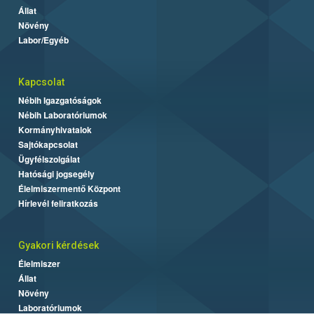
Állat
Növény
Labor/Egyéb
Kapcsolat
Nébih Igazgatóságok
Nébih Laboratóriumok
Kormányhivatalok
Sajtókapcsolat
Ügyfélszolgálat
Hatósági jogsegély
Élelmiszermentő Központ
Hírlevél feliratkozás
Gyakori kérdések
Élelmiszer
Állat
Növény
Laboratóriumok