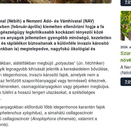
TO
kőris
jelen
talál
azono
atal (Nébih) a Nemzeti Adó- és Vámhivatal (NAV)
folyta
n (február-április) kiemelten ellenőrizni fogja a fa
intéz
észségügy legkritikusabb kockázati tényezői közé
össze
tos anyagok jellemzően gyengébb minőségű, kezeletlen
érdek
és táplálékot biztosítanak a különféle invazív károsító
2026. 
zánkban is) megtelepedve, nagyfokú ökológiai és
Szür
növé
kban, alátétfákban megbújó „potyautas” (ún. hitchhiker)
szől
A Nem
k legnagyobb kihívását jelentik a kereskedelem bővülése,
(Nébi
an idegenhonos, invazív károsító fajok, amelyek nem a
Klart
 fertőzött szaporítóanyaggal vagy terméssel) érkeznek,
TO
módos
onténereken, csomagolóanyagokon vagy gépeken megbújva.
egész
úlélni a hosszú tengeri utazásokat, a szélsőséges
felha
.
célja
lehet
lóanyagokban előforduló főbb idegenhonos karantén fajok
Az Or
phelenchus xylophilus
), a simahátú csillagoscincér
felha
 csillagoscincér (
Anoplophora chinensis
), valamint a
terme
nnis
).