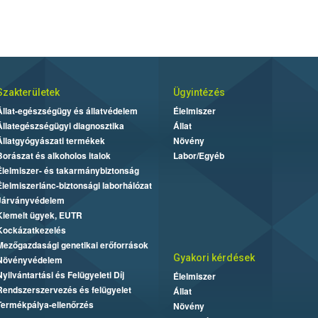
Szakterületek
Ügyintézés
Állat-egészségügy és állatvédelem
Élelmiszer
Állategészségügyi diagnosztika
Állat
Állatgyógyászati termékek
Növény
Borászat és alkoholos italok
Labor/Egyéb
Élelmiszer- és takarmánybiztonság
Élelmiszerlánc-biztonsági laborhálózat
Járványvédelem
Kiemelt ügyek, EUTR
Kockázatkezelés
Mezőgazdasági genetikai erőforrások
Gyakori kérdések
Növényvédelem
Nyilvántartási és Felügyeleti Díj
Élelmiszer
Rendszerszervezés és felügyelet
Állat
Termékpálya-ellenőrzés
Növény