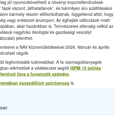
nylag jól nyomonkövethető a növényi importellenőrzések
r fajok viszont „láthatatlanok”, és bármilyen áru szállításakor
alom bármely részén előfordulhatnak, függetlenül attól, hogy
 vagy erdészeti áruimport. Az éghajlati változások miatt
ópában, akár hazánkban is. Természetes ellenség nélkül az
odásuk nagyfokú ökológiai és gazdasági veszélyt
átozást) jelenthet.
berei a NAV közreműködésével 2026. február és április
nőrzését végzik.
dó legfontosabb tudnivalókat. A fa csomagolóanyagok
agban elérhetőek a védekezést segítő
ISPM 15 jelölés
llenőrző lista a fuvarozók számára
.
témában összeállított szóróanyag
is.
elet