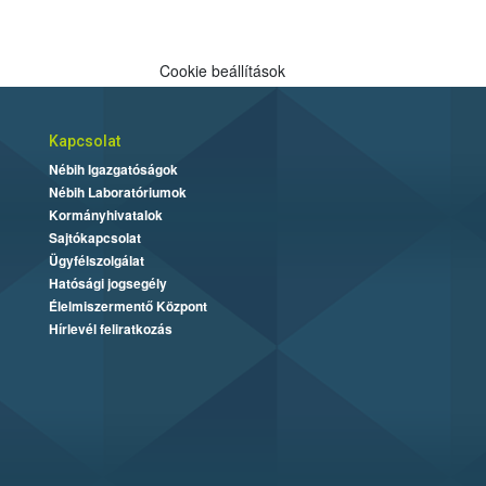
Cookie beállítások
Kapcsolat
Nébih Igazgatóságok
Nébih Laboratóriumok
Kormányhivatalok
Sajtókapcsolat
Ügyfélszolgálat
Hatósági jogsegély
Élelmiszermentő Központ
Hírlevél feliratkozás