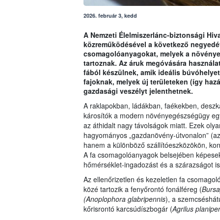
2026. február 3, kedd
A Nemzeti Élelmiszerlánc-biztonsági Hiv
közreműködésével a következő negyedévbe
csomagolóanyagokat, melyek a növényeg
tartoznak. Az áruk megóvására használa
fából készülnek, amik ideális búvóhelyet 
fajoknak, melyek új területeken (így ha
gazdasági veszélyt jelenthetnek.
A raklapokban, ládákban, faékekben, deszká
károsítók a modern növényegészségügy egyi
az áthidalt nagy távolságok miatt. Ezek oly
hagyományos „gazdanövény-útvonalon” (azaz
hanem a különböző szállítóeszközökön, k
A fa csomagolóanyagok belsejében képesek t
hőmérséklet-ingadozást és a szárazságot is
Az ellenőrizetlen és kezeletlen fa csomago
közé tartozik a fenyőrontó fonálféreg (
Bursa
(Anoplophora glabripennis
), a szemcséshátú
kőrisrontó karcsúdíszbogár (
Agrilus planipe