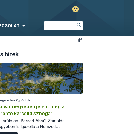
PCSOLAT
s hírek
augusztus 7, péntek
b vármegyében jelent meg a
srontó karcsúdíszbogár
 területen, Borsod-Abaúj-Zemplén
gyében is igazolta a Nemzeti
iszerlánc-biztonsági Hivatal (Nébih) a