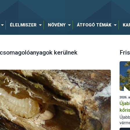
ÉLELMISZER
NÖVÉNY
ÁTFOGÓ TÉMÁK
KA
fa csomagolóanyagok kerülnek
Fris
2026. 
Újab
kőri
Újabb
várme
Élelm