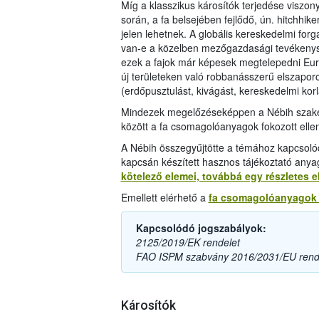
Míg a klasszikus károsítók terjedése viszo
során, a fa belsejében fejlődő, ún. hitchhike
jelen lehetnek. A globális kereskedelmi forg
van-e a közelben mezőgazdasági tevékenység
ezek a fajok már képesek megtelepedni Eur
új területeken való robbanásszerű elszapor
(erdőpusztulást, kivágást, kereskedelmi korl
Mindezek megelőzéseképpen a Nébih szakem
között a fa csomagolóanyagok fokozott elle
A Nébih összegyűjtötte a témához kapcsoló
kapcsán készített hasznos tájékoztató any
kötelező elemei, továbbá egy részletes e
Emellett elérhető a
fa csomagolóanyagok 
Kapcsolódó jogszabályok:
2125/2019/EK rendelet
FAO ISPM szabvány 2016/2031/EU rend
Károsítók