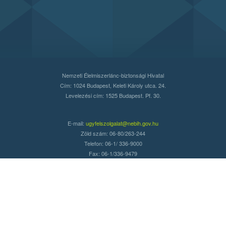
Nemzeti Élelmiszerlánc-biztonsági Hivatal
Cím: 1024 Budapest, Keleti Károly utca. 24.
Levelezési cím: 1525 Budapest. Pf. 30.
E-mail:
ugyfelszolgalat@nebih.gov.hu
Zöld szám: 06-80/263-244
Telefon: 06-1/ 336-9000
Fax: 06-1/336-9479