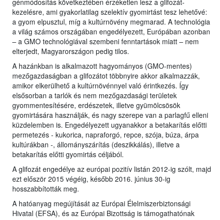
génmódosítás következtében érzéketlen lesz a glifozát-
kezelésre, ami gyakorlatilag szelektív gyomirtást tesz lehetővé:
a gyom elpusztul, míg a kultúrnövény megmarad. A technológia
a világ számos országában engedélyezett, Európában azonban
– a GMO technológiával szembeni fenntartások miatt – nem
elterjedt, Magyarországon pedig tilos.
A hazánkban is alkalmazott hagyományos (GMO-mentes)
mezőgazdaságban a glifozátot többnyire akkor alkalmazzák,
amikor elkerülhető a kultúrnövénnyel való érintkezés. Így
elsősorban a tarlók és nem mezőgazdasági területek
gyommentesítésére, erdészetek, illetve gyümölcsösök
gyomirtására használják, és nagy szerepe van a parlagfű elleni
küzdelemben is. Engedélyezett ugyanakkor a betakarítás előtti
permetezés - kukorica, napraforgó, repce, szója, búza, árpa
kultúrákban -, állományszárítás (deszikkálás), illetve a
betakarítás előtti gyomirtás céljából.
A glifozát engedélye az európai pozitív listán 2012-ig szólt, majd
ezt először 2015 végéig, később 2016. június 30-ig
hosszabbították meg.
A hatóanyag megújítását az Európai Élelmiszerbiztonsági
Hivatal (EFSA), és az Európai Bizottság is támogathatónak