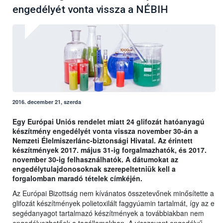
engedélyét vonta vissza a NÉBIH
2016. december 21, szerda
Egy Európai Uniós rendelet miatt 24 glifozát hatóanyagú
készítmény engedélyét vonta vissza november 30-án a
Nemzeti Élelmiszerlánc-biztonsági Hivatal. Az érintett
készítmények 2017. május 31-ig forgalmazhatók, és 2017.
november 30-ig felhasználhatók. A dátumokat az
engedélytulajdonosoknak szerepeltetniük kell a
forgalomban maradó tételek címkéjén.
Az Európai Bizottság nem kívánatos összetevőnek minősítette a
glifozát készítmények polietoxilált faggyúamin tartalmát, így az e
segédanyagot tartalmazó készítmények a továbbiakban nem