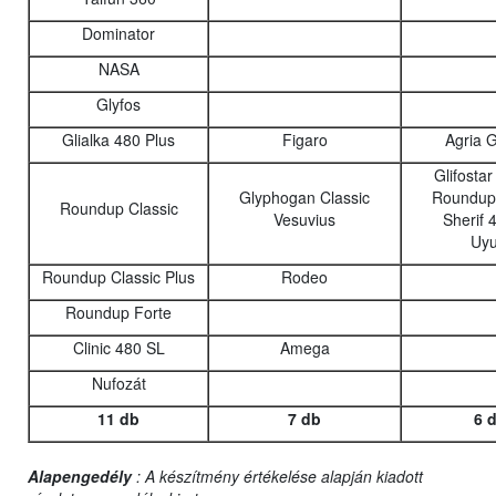
Dominator
NASA
Glyfos
Glialka 480 Plus
Figaro
Agria 
Glifosta
Glyphogan Classic
Roundup 
Roundup Classic
Vesuvius
Sherif 
Uyu
Roundup Classic Plus
Rodeo
Roundup Forte
Clinic 480 SL
Amega
Nufozát
11 db
7 db
6 
Alapengedély
: A készítmény értékelése alapján kiadott