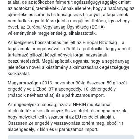
találta, de az időközben felmerült egészségügyi aggályok miatt
az adatokat újraértékelték. Annak ellenére, hogy a hatóanyag az
újraértékelés során is biztonságosnak bizonyult, a tagállamok
nem tudtak egyetértésre jutni a megújítást illetően, így azt egy
évvel, az Európai Vegyianyag Ügynökség (ECHA)
véleményének megjelenéséig, elhalasztották.
Az ideiglenes hosszabbítás mellett az Európai Bizottság – a
tagállamok támogatásával – döntött a polietoxilált faggyúamint
tartalmazó glifozát készítmények forgalmazásának
beszüntetéséről. Megállapították ugyanis, hogy a segédanyag
jelentősen növeli a készítmény alkalmazásának egészségügyi
kockázatát.
Magyarországon 2016. november 30-ig összesen 59 glifozát
engedély volt. Ebből 37 alapengedély, 16 klónengedély
(második névhasználat) és 6 párhuzamos import.
Az engedélyező hatóság, azaz a NÉBIH munkatársai,
áttekintették a készítmények összetételét, és meghatározták,
hogy melyeket kell visszavonni az EU rendelet alapján.
Összesen 24 engedély visszavonása történt meg, ebből 11
alapengedély, 7 klón és 6 párhuzamos import.