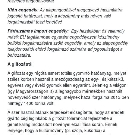
részletes engedélyokirat
Klón engedély
: Az alapengedéllyel megegyező használatra
jogosító határozat, mely a készítmény más néven való
forgalmazását teszi lehetővé
Párhuzamos import engedély
: Egy hazánkban és valamely
másik EU tagállamban egyaránt engedélyezett készítmény
belföldi forgalmazására szóló engedély, amely az alapengedély
tulajdonosától eltérő forgalmazó számára ad jogosultságot a
behozatalra.
A glifozátról
A glifozát egy régóta ismert totális gyomirtó hatóanyag, melyet
széles körben használ a mezőgazdaság az egy-, és kétszikű,
egyéves vagy évelő gyomok ellen egyaránt. Jelenleg a világon
(így Magyarországon is) a legnagyobb méretékben használt
növényvédő szer hatóanyag, melynek hazai forgalma 2015-ben
mintegy 1400 tonna volt.
A szer használatának terjedését elősegítette, hogy az eredeti
gyártó cég leginkább a glifozát-toleranciát fejlesztette a
genetikailag módosított növényei előállítása során. Ennek
lényege, hogy a kultúrnövény (pl. szója, kukorica) a