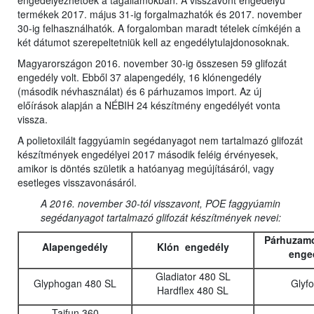
engedélyezhetőek a tagállamokban. A visszavont engedélyű
termékek 2017. május 31-ig forgalmazhatók és 2017. november
30-ig felhasználhatók. A forgalomban maradt tételek címkéjén a
két dátumot szerepeltetniük kell az engedélytulajdonosoknak.
Magyarországon 2016. november 30-ig összesen 59 glifozát
engedély volt. Ebből 37 alapengedély, 16 klónengedély
(második névhasználat) és 6 párhuzamos import. Az új
előírások alapján a NÉBIH 24 készítmény engedélyét vonta
vissza.
A polietoxilált faggyúamin segédanyagot nem tartalmazó glifozát
készítmények engedélyei 2017 második feléig érvényesek,
amikor is döntés születik a hatóanyag megújításáról, vagy
esetleges visszavonásáról.
A 2016. november 30-tól visszavont, POE faggyúamin
segédanyagot tartalmazó glifozát készítmények nevei:
Párhuzamo
Alapengedély
Klón engedély
enge
Gladiator 480 SL
Glyphogan 480 SL
Glyf
Hardflex 480 SL
Taifun 360