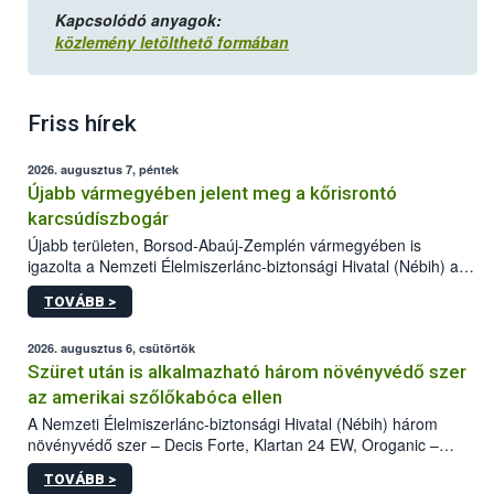
Kapcsolódó anyagok:
közlemény letölthető formában
Friss hírek
2026. augusztus 7, péntek
Újabb vármegyében jelent meg a kőrisrontó
karcsúdíszbogár
Újabb területen, Borsod-Abaúj-Zemplén vármegyében is
igazolta a Nemzeti Élelmiszerlánc-biztonsági Hivatal (Nébih) a
kőrisrontó karcsúdíszbogár (Agrilus planipennis) jelenlétét. A
TOVÁBB >
kártevőt nem csak színcsapdában találták meg, de már fertőzött
fában is azonosították. A növényvédelmi szakemberek folytatják
az intenzív felderítést, emellett az intézkedéseket a szlovák
2026. augusztus 6, csütörtök
hatósággal is összehangolják a terjedés megállítása érdekében.
Szüret után is alkalmazható három növényvédő szer
az amerikai szőlőkabóca ellen
A Nemzeti Élelmiszerlánc-biztonsági Hivatal (Nébih) három
növényvédő szer – Decis Forte, Klartan 24 EW, Oroganic –
engedélyokiratát módosította, így azok a szüretet követően,
TOVÁBB >
egészen a vesszőérettség (BBCH 91) stádiumáig