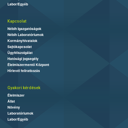
Labor/Egyéb
Kapcsolat
Nébih Igazgatóságok
Nébih Laboratóriumok
Kormányhivatalok
Sajtókapcsolat
Ügyfélszolgálat
Hatósági jogsegély
Élelmiszermentő Központ
Hírlevél feliratkozás
Gyakori kérdések
Élelmiszer
Állat
Növény
Laboratóriumok
Labor/Egyéb