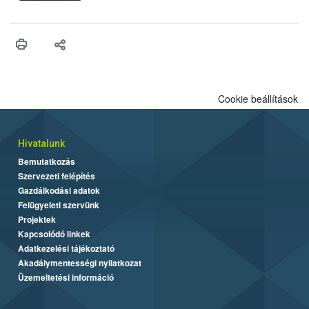
felhasználhatóak a szőlőben. A kiterjesztések célja, hogy a korai
érésű szőlőkben is legyen lehetőség a károsító elleni további
védekezésre. Az Oroganic készítmény kis kiszerelésben kiskerti
felhasználók számára is elérhető és ökológiai termesztésben is
engedélyezett.
Cookie beállítások
Hivatalunk
Bemutatkozás
Szervezeti felépítés
Gazdálkodási adatok
Felügyeleti szervünk
Projektek
Kapcsolódó linkek
Adatkezelési tájékoztató
Akadálymentességi nyilatkozat
Üzemeltetési információ