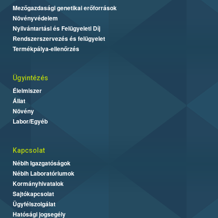
Mezőgazdasági genetikai erőforrások
Növényvédelem
Nyilvántartási és Felügyeleti Díj
Rendszerszervezés és felügyelet
Termékpálya-ellenőrzés
Ügyintézés
Élelmiszer
Állat
Növény
Labor/Egyéb
Kapcsolat
Nébih Igazgatóságok
Nébih Laboratóriumok
Kormányhivatalok
Sajtókapcsolat
Ügyfélszolgálat
Hatósági jogsegély