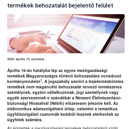
termékek behozatalát bejelentő felület
2024. április 13, szombat
Április 16-án hatályba lép az egyes mezőgazdasági
termékek Magyarországra történő behozatalára vonatkozó
1
kormányrendelet
. A jogszabály szerint a bejelentésköteles
termékek nem magáncélú behozatalát tervező természetes
személynek, egyéni vállalkozónak, jogi személynek vagy
egyéb szervezetnek e szándékát a Nemzeti Élelmiszerlánc-
biztonsági Hivatalnál (Nébih) előzetesen jeleznie kell. Az
elektronikus adatszolgáltató űrlap, valamint a tematikus
ügyfélszolgálati csatornák keddtől lesznek elérhetőek az
ügyfelek számára.
Az érintettek a mezőgazdasági termékek behozataláról szóló