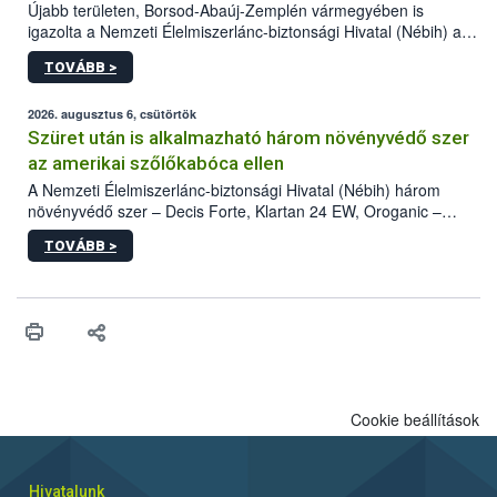
Újabb területen, Borsod-Abaúj-Zemplén vármegyében is
igazolta a Nemzeti Élelmiszerlánc-biztonsági Hivatal (Nébih) a
kőrisrontó karcsúdíszbogár (Agrilus planipennis) jelenlétét. A
TOVÁBB >
kártevőt nem csak színcsapdában találták meg, de már fertőzött
fában is azonosították. A növényvédelmi szakemberek folytatják
az intenzív felderítést, emellett az intézkedéseket a szlovák
2026. augusztus 6, csütörtök
hatósággal is összehangolják a terjedés megállítása érdekében.
Szüret után is alkalmazható három növényvédő szer
az amerikai szőlőkabóca ellen
A Nemzeti Élelmiszerlánc-biztonsági Hivatal (Nébih) három
növényvédő szer – Decis Forte, Klartan 24 EW, Oroganic –
engedélyokiratát módosította, így azok a szüretet követően,
TOVÁBB >
egészen a vesszőérettség (BBCH 91) stádiumáig
felhasználhatóak a szőlőben. A kiterjesztések célja, hogy a korai
érésű szőlőkben is legyen lehetőség a károsító elleni további
védekezésre. Az Oroganic készítmény kis kiszerelésben kiskerti
felhasználók számára is elérhető és ökológiai termesztésben is
engedélyezett.
Cookie beállítások
Hivatalunk