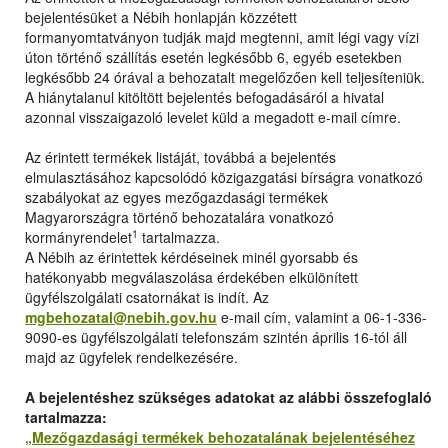
bejelentésüket a Nébih honlapján közzétett
formanyomtatványon tudják majd megtenni, amit légi vagy vízi
úton történő szállítás esetén legkésőbb 6, egyéb esetekben
legkésőbb 24 órával a behozatalt megelőzően kell teljesíteniük.
A hiánytalanul kitöltött bejelentés befogadásáról a hivatal
azonnal visszaigazoló levelet küld a megadott e-mail címre.
Az érintett termékek listáját, továbbá a bejelentés
elmulasztásához kapcsolódó közigazgatási bírságra vonatkozó
szabályokat az egyes mezőgazdasági termékek
Magyarországra történő behozatalára vonatkozó
1
kormányrendelet
tartalmazza.
A Nébih az érintettek kérdéseinek minél gyorsabb és
hatékonyabb megválaszolása érdekében elkülönített
ügyfélszolgálati csatornákat is indít. Az
mgbehozatal@nebih.gov.hu
e-mail cím, valamint a 06-1-336-
9090-es ügyfélszolgálati telefonszám szintén április 16-tól áll
majd az ügyfelek rendelkezésére.
A bejelentéshez szükséges adatokat az alábbi összefoglaló
tartalmazza:
„Mezőgazdasági termékek behozatalának bejelentéséhez