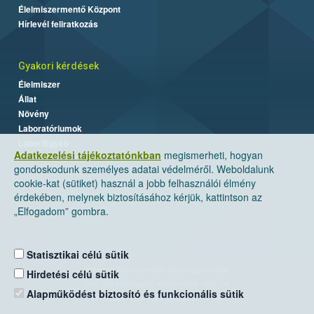
Élelmiszermentő Központ
Hírlevél feliratkozás
Gyakori kérdések
Élelmiszer
Állat
Növény
Laboratóriumok
Labor/Egyéb
Adatkezelési tájékoztatónkban
megismerheti, hogyan
gondoskodunk személyes adatai védelméről. Weboldalunk
cookie-kat (sütiket) használ a jobb felhasználói élmény
érdekében, melynek biztosításához kérjük, kattintson az
„Elfogadom” gombra.
Statisztikai célú sütik
Nemzeti Élelmiszerlánc-biztonsági Hivatal
Hirdetési célú sütik
Cím: 1024 Budapest, Keleti Károly utca. 24.
Alapműködést biztosító és funkcionális sütik
Levelezési cím: 1525 Budapest. Pf. 30.