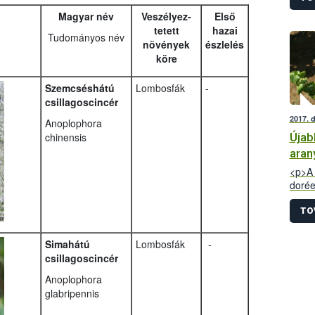
Magyar név
Veszélyez-
Első
tetett
hazai
Tudományos név
növények
észlelés
köre
Szemcséshátú
Lombosfák
-
csillagoscincér
2017. 
Anoplophora
Újab
chinensis
aran
<p>A 
dorée
labor
Balat
TO
ben a
borvi
Simahátú
Lombosfák
-
csillagoscincér
Anoplophora
glabripennis