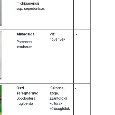
michiganensis
ssp. sepedonicus
Almacsiga
Vízi
-
növények
Pomacea
insularum
Őszi
Kukorica,
-
sereghernyó
szója,
Spodoptera
szántóföldi
frugiperda
kultúrák,
zöldségfélék