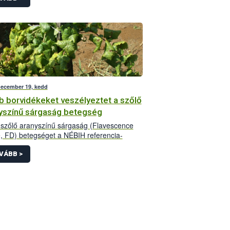
december 19, kedd
b borvidékeket veszélyeztet a szőlő
yszínű sárgaság betegség
szőlő aranyszínű sárgaság (Flavescence
, FD) betegséget a NÉBIH referencia-
atóriuma a Zalai, a Badacsonyi, a Móri, a
onboglári és a Soproni borvidék után 2017-
VÁBB >
 Neszmélyi, az Etyek-Budai és a Pécsi
déken is azonosította.</p>