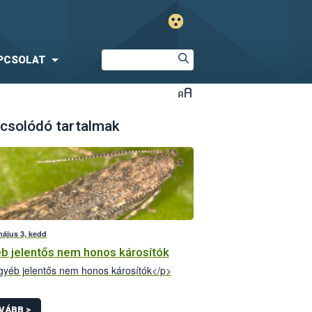
PCSOLAT
csolódó tartalmak
május 3, kedd
b jelentős nem honos károsítók
yéb jelentős nem honos károsítók</p>
VÁBB >