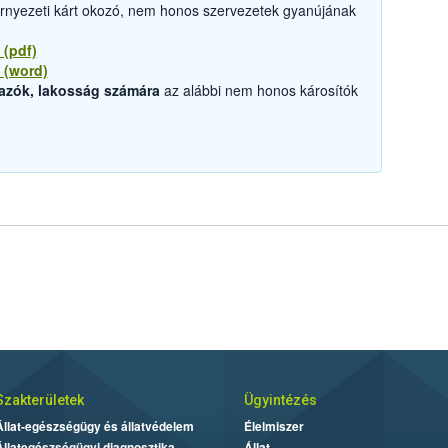
örnyezeti kárt okozó, nem honos szervezetek gyanújának
 (pdf)
 (word)
azók, lakosság számára
az alábbi nem honos károsítók
Szakterületek
Ügyintézés
Állat-egészségügy és állatvédelem
Élelmiszer
Állategészségügyi diagnosztika
Állat