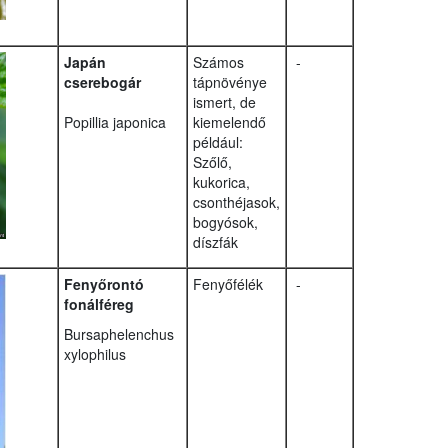
Japán
Számos
-
cserebogár
tápnövénye
ismert, de
Popillia japonica
kiemelendő
például:
Szőlő,
kukorica,
csonthéjasok,
bogyósok,
díszfák
Fenyőrontó
Fenyőfélék
-
fonálféreg
Bursaphelenchus
xylophilus