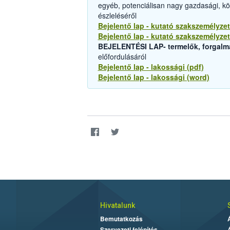
egyéb, potenciálisan nagy gazdasági, k
észleléséről
Bejelentő lap - kutató szakszemélyzet
Bejelentő lap - kutató szakszemélyzet
BEJELENTÉSI LAP- termelők, forgalm
előfordulásáról
Bejelentő lap - lakossági (pdf)
Bejelentő lap - lakossági (word)
Hivatalunk
Bemutatkozás
Szervezeti felépítés