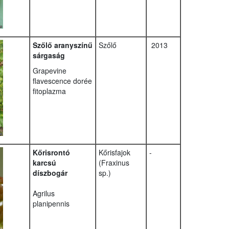
Szőlő aranyszínű
Szőlő
2013
sárgaság
Grapevine
flavescence dorée
fitoplazma
Kőrisrontó
Kőrisfajok
-
karcsú
(Fraxinus
díszbogár
sp.)
Agrilus
planipennis