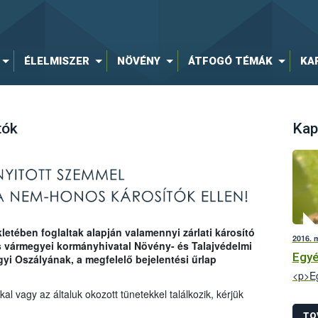
ÉLELMISZER
NÖVÉNY
ÁTFOGÓ TÉMÁK
KA
tók
Kap
letében foglaltak alapján valamennyi zárlati károsító
2016. 
es vármegyei kormányhivatal Növény- és Talajvédelmi
Egyé
i Oszályának, a megfelelő bejelentési űrlap
<p>Eg
 vagy az általuk okozott tünetekkel találkozik, kérjük
TO