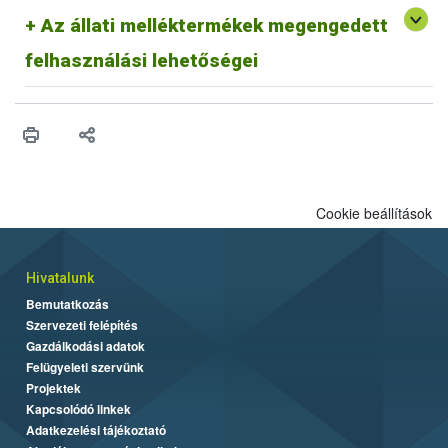
vagy talajjavító
Az állati melléktermékek megengedett
összetevőjeként használnak
fel. (pl.: tojáshéj)
felhasználási lehetőségei
Cookie beállítások
Hivatalunk
Bemutatkozás
Szervezeti felépítés
Gazdálkodási adatok
Felügyeleti szervünk
Projektek
Kapcsolódó linkek
Adatkezelési tájékoztató