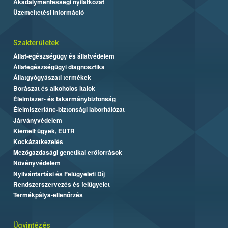
Akadálymentességi nyilatkozat
Üzemeltetési információ
Szakterületek
Állat-egészségügy és állatvédelem
Állategészségügyi diagnosztika
Állatgyógyászati termékek
Borászat és alkoholos italok
Élelmiszer- és takarmánybiztonság
Élelmiszerlánc-biztonsági laborhálózat
Járványvédelem
Kiemelt ügyek, EUTR
Kockázatkezelés
Mezőgazdasági genetikai erőforrások
Növényvédelem
Nyilvántartási és Felügyeleti Díj
Rendszerszervezés és felügyelet
Termékpálya-ellenőrzés
Ügyintézés