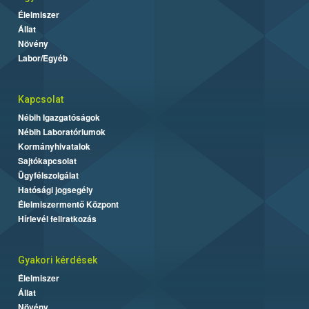
Élelmiszer
Állat
Növény
Labor/Egyéb
Kapcsolat
Nébih Igazgatóságok
Nébih Laboratóriumok
Kormányhivatalok
Sajtókapcsolat
Ügyfélszolgálat
Hatósági jogsegély
Élelmiszermentő Központ
Hírlevél feliratkozás
Gyakori kérdések
Élelmiszer
Állat
Növény