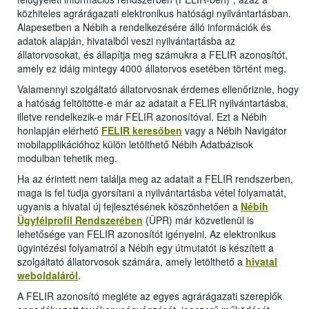
közhiteles agrárágazati elektronikus hatósági nyilvántartásban.
Alapesetben a Nébih a rendelkezésére álló információk és
adatok alapján, hivatalból veszi nyilvántartásba az
állatorvosokat, és állapítja meg számukra a FELIR azonosítót,
amely ez idáig mintegy 4000 állatorvos esetében történt meg.
Valamennyi szolgáltató állatorvosnak érdemes ellenőriznie, hogy
a hatóság feltöltötte-e már az adatait a FELIR nyilvántartásba,
illetve rendelkezik-e már FELIR azonosítóval. Ezt a Nébih
honlapján elérhető
FELIR keresőben
vagy a Nébih Navigátor
mobilapplikációhoz külön letölthető Nébih Adatbázisok
modulban tehetik meg.
Ha az érintett nem találja meg az adatait a FELIR rendszerben,
maga is fel tudja gyorsítani a nyilvántartásba vétel folyamatát,
ugyanis a hivatal új fejlesztésének köszönhetően a
Nébih
Ügyfélprofil Rendszerében
(ÜPR) már közvetlenül is
lehetősége van FELIR azonosítót igényelni. Az elektronikus
ügyintézési folyamatról a Nébih egy útmutatót is készített a
szolgáltató állatorvosok számára, amely letölthető a
hivatal
weboldaláról
.
A FELIR azonosító megléte az egyes agrárágazati szereplők