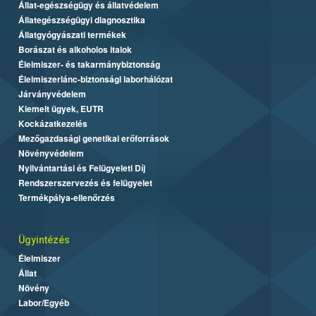
Állat-egészségügy és állatvédelem
Állategészségügyi diagnosztika
Állatgyógyászati termékek
Borászat és alkoholos italok
Élelmiszer- és takarmánybiztonság
Élelmiszerlánc-biztonsági laborhálózat
Járványvédelem
Kiemelt ügyek, EUTR
Kockázatkezelés
Mezőgazdasági genetikai erőforrások
Növényvédelem
Nyilvántartási és Felügyeleti Díj
Rendszerszervezés és felügyelet
Termékpálya-ellenőrzés
Ügyintézés
Élelmiszer
Állat
Növény
Labor/Egyéb