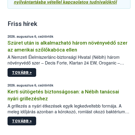
nyilvántartásba vétellel kapcsolatos tudnivalókról
Friss hírek
2026. augusztus 6, csütörtök
Szüret után is alkalmazható három növényvédő szer
az amerikai szőlőkabóca ellen
A Nemzeti Élelmiszerlánc-biztonsági Hivatal (Nébih) három
növényvédő szer – Decis Forte, Klartan 24 EW, Oroganic –
engedélyokiratát módosította, így azok a szüretet követően,
TOVÁBB >
egészen a vesszőérettség (BBCH 91) stádiumáig
felhasználhatóak a szőlőben. A kiterjesztések célja, hogy a korai
érésű szőlőkben is legyen lehetőség a károsító elleni további
2026. augusztus 6, csütörtök
védekezésre. Az Oroganic készítmény kis kiszerelésben kiskerti
Kerti sütögetés biztonságosan: a Nébih tanácsai
felhasználók számára is elérhető és ökológiai termesztésben is
nyári grillezéshez
engedélyezett.
A grillezés a nyári étkezések egyik legkedveltebb formája. A
meleg időjárás azonban a kórokozó, romlást okozó baktériumok
gyorsabb szaporodásának is kedvez. A szabadtéri sütögetés
TOVÁBB >
ezért nem csupán a megfelelő sütési technikáról szól: legalább
ilyen fontos az alapanyagok biztonságos kezelése, az alapvető
higiéniai szabályok betartása, a megfelelő hőkezelés, valamint a