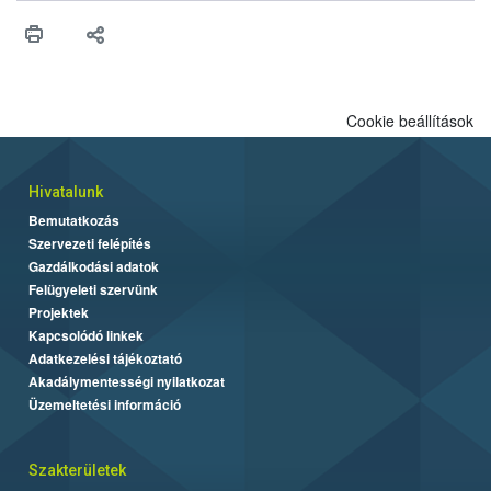
maradékok szakszerű tárolása. A Nemzeti Élelmiszerlánc-
biztonsági Hivatal (Nébih) Oktatási Programja összegyűjtötte a
biztonságos grillezés legfontosabb tudnivalóit.
Cookie beállítások
Hivatalunk
Bemutatkozás
Szervezeti felépítés
Gazdálkodási adatok
Felügyeleti szervünk
Projektek
Kapcsolódó linkek
Adatkezelési tájékoztató
Akadálymentességi nyilatkozat
Üzemeltetési információ
Szakterületek