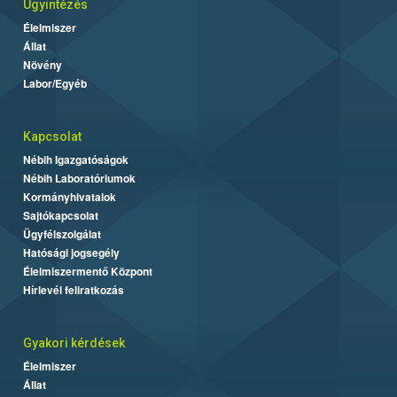
Ügyintézés
Élelmiszer
Állat
Növény
Labor/Egyéb
Kapcsolat
Nébih Igazgatóságok
Nébih Laboratóriumok
Kormányhivatalok
Sajtókapcsolat
Ügyfélszolgálat
Hatósági jogsegély
Élelmiszermentő Központ
Hírlevél feliratkozás
Gyakori kérdések
Élelmiszer
Állat