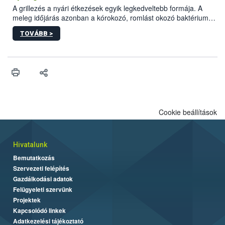
engedélyezett.
A grillezés a nyári étkezések egyik legkedveltebb formája. A
meleg időjárás azonban a kórokozó, romlást okozó baktériumok
gyorsabb szaporodásának is kedvez. A szabadtéri sütögetés
TOVÁBB >
ezért nem csupán a megfelelő sütési technikáról szól: legalább
ilyen fontos az alapanyagok biztonságos kezelése, az alapvető
higiéniai szabályok betartása, a megfelelő hőkezelés, valamint a
maradékok szakszerű tárolása. A Nemzeti Élelmiszerlánc-
biztonsági Hivatal (Nébih) Oktatási Programja összegyűjtötte a
biztonságos grillezés legfontosabb tudnivalóit.
Cookie beállítások
Hivatalunk
Bemutatkozás
Szervezeti felépítés
Gazdálkodási adatok
Felügyeleti szervünk
Projektek
Kapcsolódó linkek
Adatkezelési tájékoztató