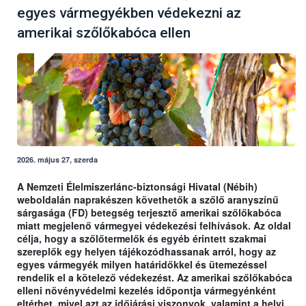
egyes vármegyékben védekezni az
amerikai szőlőkabóca ellen
2026. május 27, szerda
A Nemzeti Élelmiszerlánc-biztonsági Hivatal (Nébih)
weboldalán naprakészen követhetők a szőlő aranyszínű
sárgasága (FD) betegség terjesztő amerikai szőlőkabóca
miatt megjelenő vármegyei védekezési felhívások. Az oldal
célja, hogy a szőlőtermelők és egyéb érintett szakmai
szereplők egy helyen tájékozódhassanak arról, hogy az
egyes vármegyék milyen határidőkkel és ütemezéssel
rendelik el a kötelező védekezést. Az amerikai szőlőkabóca
elleni növényvédelmi kezelés időpontja vármegyénként
eltérhet, mivel azt az időjárási viszonyok, valamint a helyi