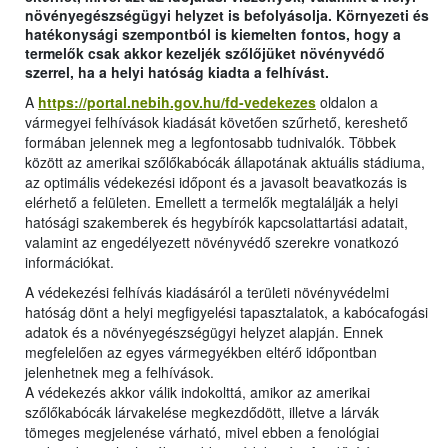
növényegészségügyi helyzet is befolyásolja. Környezeti és
hatékonysági szempontból is kiemelten fontos, hogy a
termelők csak akkor kezeljék szőlőjüket növényvédő
szerrel, ha a helyi hatóság kiadta a felhívást.
A
https://portal.nebih.gov.hu/fd-vedekezes
oldalon a
vármegyei felhívások kiadását követően szűrhető, kereshető
formában jelennek meg a legfontosabb tudnivalók. Többek
között az amerikai szőlőkabócák állapotának aktuális stádiuma,
az optimális védekezési időpont és a javasolt beavatkozás is
elérhető a felületen. Emellett a termelők megtalálják a helyi
hatósági szakemberek és hegybírók kapcsolattartási adatait,
valamint az engedélyezett növényvédő szerekre vonatkozó
információkat.
A védekezési felhívás kiadásáról a területi növényvédelmi
hatóság dönt a helyi megfigyelési tapasztalatok, a kabócafogási
adatok és a növényegészségügyi helyzet alapján. Ennek
megfelelően az egyes vármegyékben eltérő időpontban
jelenhetnek meg a felhívások.
A védekezés akkor válik indokolttá, amikor az amerikai
szőlőkabócák lárvakelése megkezdődött, illetve a lárvák
tömeges megjelenése várható, mivel ebben a fenológiai