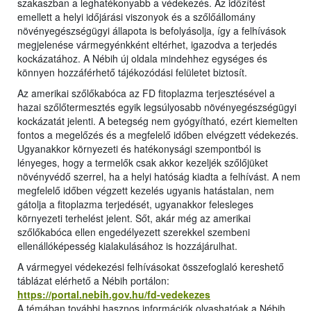
szakaszban a leghatékonyabb a védekezés. Az időzítést
emellett a helyi időjárási viszonyok és a szőlőállomány
növényegészségügyi állapota is befolyásolja, így a felhívások
megjelenése vármegyénkként eltérhet, igazodva a terjedés
kockázatához. A Nébih új oldala mindehhez egységes és
könnyen hozzáférhető tájékozódási felületet biztosít.
Az amerikai szőlőkabóca az FD fitoplazma terjesztésével a
hazai szőlőtermesztés egyik legsúlyosabb növényegészségügyi
kockázatát jelenti. A betegség nem gyógyítható, ezért kiemelten
fontos a megelőzés és a megfelelő időben elvégzett védekezés.
Ugyanakkor környezeti és hatékonysági szempontból is
lényeges, hogy a termelők csak akkor kezeljék szőlőjüket
növényvédő szerrel, ha a helyi hatóság kiadta a felhívást. A nem
megfelelő időben végzett kezelés ugyanis hatástalan, nem
gátolja a fitoplazma terjedését, ugyanakkor felesleges
környezeti terhelést jelent. Sőt, akár még az amerikai
szőlőkabóca ellen engedélyezett szerekkel szembeni
ellenállóképesség kialakulásához is hozzájárulhat.
A vármegyei védekezési felhívásokat összefoglaló kereshető
táblázat elérhető a Nébih portálon:
https://portal.nebih.gov.hu/fd-vedekezes
A témában további hasznos információk olvashatóak a Nébih