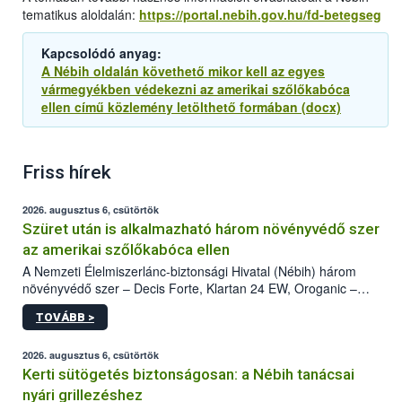
tematikus aloldalán:
https://portal.nebih.gov.hu/fd-betegseg
Kapcsolódó anyag:
A Nébih oldalán követhető mikor kell az egyes
vármegyékben védekezni az amerikai szőlőkabóca
ellen című közlemény letölthető formában (docx)
Friss hírek
2026. augusztus 6, csütörtök
Szüret után is alkalmazható három növényvédő szer
az amerikai szőlőkabóca ellen
A Nemzeti Élelmiszerlánc-biztonsági Hivatal (Nébih) három
növényvédő szer – Decis Forte, Klartan 24 EW, Oroganic –
engedélyokiratát módosította, így azok a szüretet követően,
TOVÁBB >
egészen a vesszőérettség (BBCH 91) stádiumáig
felhasználhatóak a szőlőben. A kiterjesztések célja, hogy a korai
érésű szőlőkben is legyen lehetőség a károsító elleni további
2026. augusztus 6, csütörtök
védekezésre. Az Oroganic készítmény kis kiszerelésben kiskerti
Kerti sütögetés biztonságosan: a Nébih tanácsai
felhasználók számára is elérhető és ökológiai termesztésben is
nyári grillezéshez