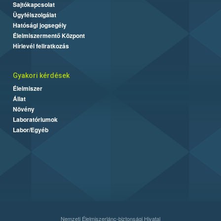
Sajtókapcsolat
Ügyfélszolgálat
Hatósági jogsegély
Élelmiszermentő Központ
Hírlevél feliratkozás
Gyakori kérdések
Élelmiszer
Állat
Növény
Laboratóriumok
Labor/Egyéb
Nemzeti Élelmiszerlánc-biztonsági Hivatal