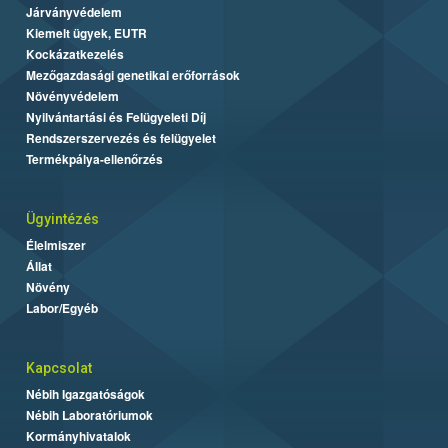
Járványvédelem
Kiemelt ügyek, EUTR
Kockázatkezelés
Mezőgazdasági genetikai erőforrások
Növényvédelem
Nyilvántartási és Felügyeleti Díj
Rendszerszervezés és felügyelet
Termékpálya-ellenőrzés
Ügyintézés
Élelmiszer
Állat
Növény
Labor/Egyéb
Kapcsolat
Nébih Igazgatóságok
Nébih Laboratóriumok
Kormányhivatalok