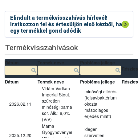
Elindult a termékvisszahívás hírlevél!
Iratkozzon fel és értesüljön első kézből, ha
egy termékkel gond adódik
Termékvisszahívások
Dátum
Termék neve
Probléma jellege
Részlet
Dátum
Termék neve
Probléma jellege
Részlet
Vidám Vadkan
minőségi eltérés
Imperial Stout,
(tejsavbaktérium
szűretlen
2026.02.11.
okozta
minőségi barna
másodlagos
sör. Alk.: 6,0%
erjedés miatt)
(V/V)
Mama
idegen
Gyógynövényei
2025.12.20.
szervetlen