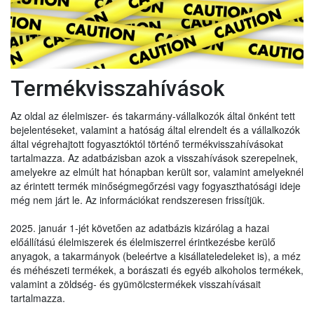
Termékvisszahívások
Az oldal az élelmiszer- és takarmány-vállalkozók által önként tett
bejelentéseket, valamint a hatóság által elrendelt és a vállalkozók
által végrehajtott fogyasztóktól történő termékvisszahívásokat
tartalmazza. Az adatbázisban azok a visszahívások szerepelnek,
amelyekre az elmúlt hat hónapban került sor, valamint amelyeknél
az érintett termék minőségmegőrzési vagy fogyaszthatósági ideje
még nem járt le. Az információkat rendszeresen frissítjük.
2025. január 1-jét követően az adatbázis kizárólag a hazai
előállítású élelmiszerek és élelmiszerrel érintkezésbe kerülő
anyagok, a takarmányok (beleértve a kisállateledeleket is), a méz
és méhészeti termékek, a borászati és egyéb alkoholos termékek,
valamint a zöldség- és gyümölcstermékek visszahívásait
tartalmazza.