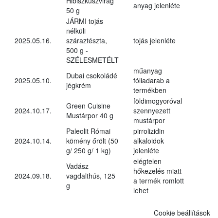
Hibiszkuszvirág
anyag jelenléte
50 g
JÁRMI tojás
nélküli
2025.05.16.
száraztészta,
tojás jelenléte
500 g -
SZÉLESMETÉLT
műanyag
Dubai csokoládé
2025.05.10.
fóliadarab a
jégkrém
termékben
földimogyoróval
Green Cuisine
2024.10.17.
szennyezett
Mustárpor 40 g
mustárpor
Paleolit Római
pirrolizidin
2024.10.14.
kömény őrölt (50
alkaloidok
g/ 250 g/ 1 kg)
jelenléte
elégtelen
Vadász
hőkezelés miatt
2024.09.18.
vagdalthús, 125
a termék romlott
g
lehet
Cookie beállítások