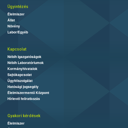
Ügyintézés
Élelmiszer
Állat
Növény
Labor/Egyéb
Kapcsolat
Nébih Igazgatóságok
Nébih Laboratóriumok
Kormányhivatalok
Sajtókapcsolat
Ügyfélszolgálat
Hatósági jogsegély
Élelmiszermentő Központ
Hírlevél feliratkozás
Gyakori kérdések
Élelmiszer