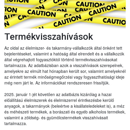
Termékvisszahívások
Az oldal az élelmiszer- és takarmány-vállalkozók által önként tett
bejelentéseket, valamint a hatóság által elrendelt és a vállalkozók
által végrehajtott fogyasztóktól történő termékvisszahívásokat
tartalmazza. Az adatbázisban azok a visszahívások szerepelnek,
amelyekre az elmúlt hat hónapban került sor, valamint amelyeknél
az érintett termék minőségmegőrzési vagy fogyaszthatósági ideje
még nem járt le. Az információkat rendszeresen frissítjük.
2025. január 1-jét követően az adatbázis kizárólag a hazai
előállítású élelmiszerek és élelmiszerrel érintkezésbe kerülő
anyagok, a takarmányok (beleértve a kisállateledeleket is), a méz
és méhészeti termékek, a borászati és egyéb alkoholos termékek,
valamint a zöldség- és gyümölcstermékek visszahívásait
tartalmazza.