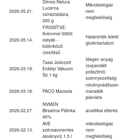
Dénes Natura
Mikrobiológiai
Lucerna
2026.05.21.
nem
csíráztatásra,
megfelelőség
200 g
FRISSÍTVE:
Krémmel töltött
Határérték feletti
2026.05.14.
ostyák -
gluténtartalom
különböző
ízesítésű
Idegen anyag
Tassi Jódozott
(expandált
2026.03.19.
Erdélyi Vákuum
polisztirol)
Só 1 kg
szennyezettség
növényvédőszer-
2026.03.18.
PACO Mazsola
maradék
jelenléte
NVMEN
2026.02.27.
Birsalma Pálinka
analitikai eltérés
40%
AVE
mikrobiológiai
2026.02.13.
szénsavmentes
nem
ásványvíz 1,5 l
megfelelőség