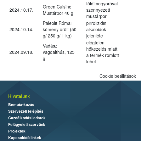
földimogyoróval
Green Cuisine
2024.10.17.
szennyezett
Mustárpor 40 g
mustárpor
Paleolit Római
pirrolizidin
2024.10.14.
kömény őrölt (50
alkaloidok
g/ 250 g/ 1 kg)
jelenléte
elégtelen
Vadász
hőkezelés miatt
2024.09.18.
vagdalthús, 125
a termék romlott
g
lehet
Cookie beállítások
Hivatalunk
Bemutatkozás
Szervezeti felépítés
Gazdálkodási adatok
Felügyeleti szervünk
Projektek
Kapcsolódó linkek