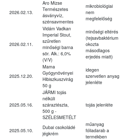
Aro Mizse
mikrobiológiai
Természetes
2026.02.13.
nem
ásványvíz,
megfelelőség
szénsavmentes
Vidám Vadkan
minőségi eltérés
Imperial Stout,
(tejsavbaktérium
szűretlen
2026.02.11.
okozta
minőségi barna
másodlagos
sör. Alk.: 6,0%
erjedés miatt)
(V/V)
Mama
idegen
Gyógynövényei
2025.12.20.
szervetlen anyag
Hibiszkuszvirág
jelenléte
50 g
JÁRMI tojás
nélküli
2025.05.16.
száraztészta,
tojás jelenléte
500 g -
SZÉLESMETÉLT
műanyag
Dubai csokoládé
2025.05.10.
fóliadarab a
jégkrém
termékben