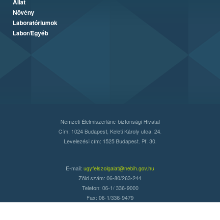
Állat
Növény
Laboratóriumok
Labor/Egyéb
Nemzeti Élelmiszerlánc-biztonsági Hivatal
Cím: 1024 Budapest, Keleti Károly utca. 24.
Levelezési cím: 1525 Budapest. Pf. 30.
E-mail:
ugyfelszolgalat@nebih.gov.hu
Zöld szám: 06-80/263-244
Telefon: 06-1/ 336-9000
Fax: 06-1/336-9479