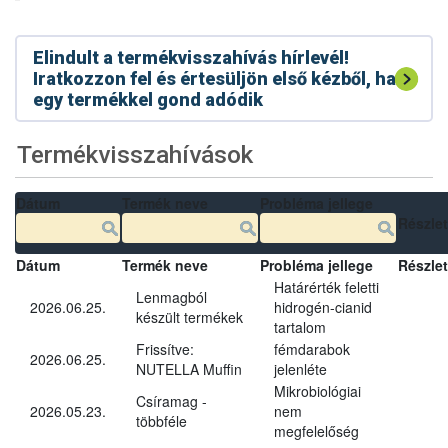
Elindult a termékvisszahívás hírlevél!
Iratkozzon fel és értesüljön első kézből, ha
egy termékkel gond adódik
Termékvisszahívások
Dátum
Termék neve
Probléma jellege
Részle
Dátum
Termék neve
Probléma jellege
Részle
Határérték feletti
Lenmagból
2026.06.25.
hidrogén-cianid
készült termékek
tartalom
Frissítve:
fémdarabok
2026.06.25.
NUTELLA Muffin
jelenléte
Mikrobiológiai
Csíramag -
2026.05.23.
nem
többféle
megfelelőség