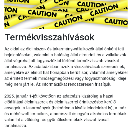
Termékvisszahívások
Az oldal az élelmiszer- és takarmány-vállalkozók által önként tett
bejelentéseket, valamint a hatóság által elrendelt és a vállalkozók
által végrehajtott fogyasztóktól történő termékvisszahívásokat
tartalmazza. Az adatbázisban azok a visszahívások szerepelnek,
amelyekre az elmúlt hat hónapban került sor, valamint amelyeknél
az érintett termék minőségmegőrzési vagy fogyaszthatósági ideje
még nem járt le. Az információkat rendszeresen frissítjük.
2025. január 1-jét követően az adatbázis kizárólag a hazai
előállítású élelmiszerek és élelmiszerrel érintkezésbe kerülő
anyagok, a takarmányok (beleértve a kisállateledeleket is), a méz
és méhészeti termékek, a borászati és egyéb alkoholos termékek,
valamint a zöldség- és gyümölcstermékek visszahívásait
tartalmazza.