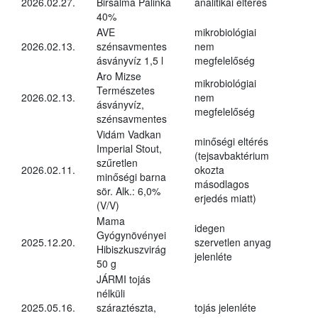
2026.02.27.
Birsalma Pálinka
analitikai eltérés
40%
AVE
mikrobiológiai
2026.02.13.
szénsavmentes
nem
ásványvíz 1,5 l
megfelelőség
Aro Mizse
mikrobiológiai
Természetes
2026.02.13.
nem
ásványvíz,
megfelelőség
szénsavmentes
Vidám Vadkan
minőségi eltérés
Imperial Stout,
(tejsavbaktérium
szűretlen
2026.02.11.
okozta
minőségi barna
másodlagos
sör. Alk.: 6,0%
erjedés miatt)
(V/V)
Mama
idegen
Gyógynövényei
2025.12.20.
szervetlen anyag
Hibiszkuszvirág
jelenléte
50 g
JÁRMI tojás
nélküli
2025.05.16.
száraztészta,
tojás jelenléte