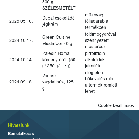
500 g -
SZÉLESMETÉLT
műanyag
Dubai csokoládé
2025.05.10.
fóliadarab a
jégkrém
termékben
földimogyoróval
Green Cuisine
2024.10.17.
szennyezett
Mustárpor 40 g
mustárpor
Paleolit Római
pirrolizidin
2024.10.14.
kömény őrölt (50
alkaloidok
g/ 250 g/ 1 kg)
jelenléte
elégtelen
Vadász
hőkezelés miatt
2024.09.18.
vagdalthús, 125
a termék romlott
g
lehet
Cookie beállítások
Hivatalunk
Bemutatkozás