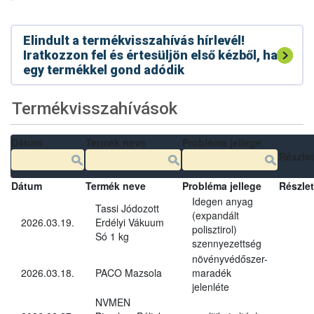
Elindult a termékvisszahívás hírlevél!
Iratkozzon fel és értesüljön első kézből, ha
egy termékkel gond adódik
Termékvisszahívások
Dátum
Termék neve
Probléma jellege
Részle
Dátum
Termék neve
Probléma jellege
Részle
Idegen anyag
Tassi Jódozott
(expandált
2026.03.19.
Erdélyi Vákuum
polisztirol)
Só 1 kg
szennyezettség
növényvédőszer-
2026.03.18.
PACO Mazsola
maradék
jelenléte
NVMEN