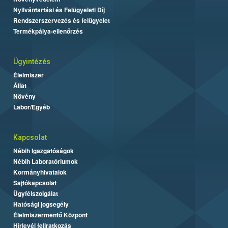
Nyilvántartási és Felügyeleti Díj
Rendszerszervezés és felügyelet
Termékpálya-ellenőrzés
Ügyintézés
Élelmiszer
Állat
Növény
Labor/Egyéb
Kapcsolat
Nébih Igazgatóságok
Nébih Laboratóriumok
Kormányhivatalok
Sajtókapcsolat
Ügyfélszolgálat
Hatósági jogsegély
Élelmiszermentő Központ
Hírlevél feliratkozás