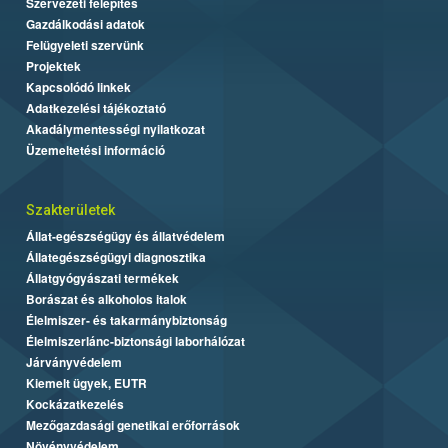
Szervezeti felépítés
Gazdálkodási adatok
Felügyeleti szervünk
Projektek
Kapcsolódó linkek
Adatkezelési tájékoztató
Akadálymentességi nyilatkozat
Üzemeltetési információ
Szakterületek
Állat-egészségügy és állatvédelem
Állategészségügyi diagnosztika
Állatgyógyászati termékek
Borászat és alkoholos italok
Élelmiszer- és takarmánybiztonság
Élelmiszerlánc-biztonsági laborhálózat
Járványvédelem
Kiemelt ügyek, EUTR
Kockázatkezelés
Mezőgazdasági genetikai erőforrások
Növényvédelem