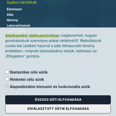
Gyakori kérdések
Élelmiszer
Állat
Növény
Laboratóriumok
Labor/Egyéb
Adatkezelési tájékoztatónkban
megismerheti, hogyan
gondoskodunk személyes adatai védelméről. Weboldalunk
cookie-kat (sütiket) használ a jobb felhasználói élmény
érdekében, melynek biztosításához kérjük, kattintson az
„Elfogadom” gombra.
Statisztikai célú sütik
Nemzeti Élelmiszerlánc-biztonsági Hivatal
Hirdetési célú sütik
Cím: 1024 Budapest, Keleti Károly utca. 24.
Alapműködést biztosító és funkcionális sütik
Levelezési cím: 1525 Budapest. Pf. 30.
ÖSSZES SÜTI ELFOGADÁSA
E-mail:
ugyfelszolgalat@nebih.gov.hu
Zöld szám: 06-80/263-244
KIVÁLASZTOTT SÜTIK ELFOGADÁSA
Telefon: 06-1/ 336-9000