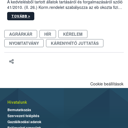
A kedvtelésből tartott állatok tartásáról és forgalmazásáról szóló
41/2010. (II. 26.) Korm.rendelet szabályozza az eb okozta fizikai
sérülés, illetve ennek veszélye keletkezésekor felmerülő
TOVÁBB >
hatósági feladatokat, valamint a veszélyes eb tartását és annak
engedélyezését. Ezen eljárások során szükség esetén be kell
vonni az ebek viselkedésének megítélésében jártas szakértőt.
AGRÁRKÁR
HÍR
KÉRELEM
NYOMTATVÁNY
KÁRENYHÍTŐ JUTTATÁS
Cookie beállítások
Hivatalunk
Bemutatkozás
Szervezeti felépítés
Gazdálkodási adatok
Felügyeleti szervünk