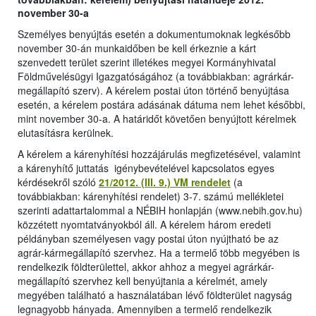
november 30-a
Személyes benyújtás esetén a dokumentumoknak legkésőbb
november 30-án munkaidőben be kell érkeznie a kárt
szenvedett terület szerint illetékes megyei Kormányhivatal
Földművelésügyi Igazgatóságához (a továbbiakban: agrárkár-
megállapító szerv). A kérelem postai úton történő benyújtása
esetén, a kérelem postára adásának dátuma nem lehet későbbi,
mint november 30-a. A határidőt követően benyújtott kérelmek
elutasításra kerülnek.
A kérelem a kárenyhítési hozzájárulás megfizetésével, valamint
a kárenyhítő juttatás igénybevételével kapcsolatos egyes
kérdésekről szóló
21/2012. (III. 9.) VM rendelet
(a
továbbiakban: kárenyhítési rendelet) 3-7. számú mellékletei
szerinti adattartalommal a NÉBIH honlapján (www.nebih.gov.hu)
közzétett nyomtatványokból áll. A kérelem három eredeti
példányban személyesen vagy postai úton nyújtható be az
agrár-kármegállapító szervhez. Ha a termelő több megyében is
rendelkezik földterülettel, akkor ahhoz a megyei agrárkár-
megállapító szervhez kell benyújtania a kérelmét, amely
megyében található a használatában lévő földterület nagyság
legnagyobb hányada. Amennyiben a termelő rendelkezik