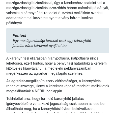
mezőgazdasági biztosítással, úgy a kérelemhez csatolni kell a
mezőgazdasági biztosítási szerződés három másolati példányát,
valamint a kárenyhítési rendelet 2. számú melléklete szerinti
adattartalommal közzétett nyomtatvány három kitöltött
példányát.
Fontos!
Egy mezőgazdasági termelő csak egy kárenyhítő
juttatás iránti kérelmet nyújthat be.
A kárenyhítési eljárásban hiánypótlásra, iratpótlásra nincs
lehetőség, ezért fontos, hogy a benyújtási határidőig a kérelem
kitöltve és hiánytalanul, a megfelelő példányszámban
megérkezzen az agrárkár-megállapító szervhez.
Az agrárkár-megállapító szerv elérhetőségei, a kárenyhítési
rendelet szövege, illetve a kérelmet képező rendeleti mellékletek
megtalálhatóak a NÉBIH honlapján.
Tekintettel arra, hogy termelő kárenyhítő juttatás
igénybevételére vonatkozó jogosultság csak abban az esetben
állapítható meg, ha a kárenyhítési évben bekövetkezett