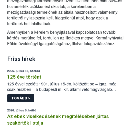
mezőgazdasági káresemények üzemi szinten több mint 30%-os
hozamérték-csökkenést okoztak, a kérelemben a
mezőgazdasági termelőnek az általa hasznosított valamennyi
területről nyilatkoznia kell, függetlenül attól, hogy ezek a
területek hol találhatóak.
Amennyiben a kérelem benyújtásával kapcsolatosan további
kérdés merülne fel, forduljon az illetékes megyei Kormányhivatal
Földművelésügyi Igazgatóságához, illetve falugazdászához.
Friss hírek
2026. július 15, szerda
125 éve történt
125 évvel ezelőtt 1901. július 15-én, költözött be – igaz, még
csak részben – a budapesti m. kir. állami vetőmagvizsgáló
állomás a Kis Rókus utca 15. szám alatti, Czigler Győző által
TOVÁBB >
tervezett új épületébe.
2026. július 6, hétfő
Az ebek viselkedésének megítélésében jártas
szakértők listája