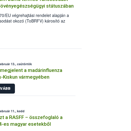
növényegészségügyi státuszában
70/EU végrehajtási rendelet alapján a
sodást okozó (ToBRFV) károsító az
ti károsítók (RNQP) közé került. A
l az uniós vizsgálatköteles nem-zárlati
ptek érvénybe. E vírus az emberi
február 13., csütörtök
 megjelent a madárinfluenza
s-Kiskun vármegyében
VÁBB
február 11., kedd
zt a RASFF – összefoglaló a
4-es magyar esetekből