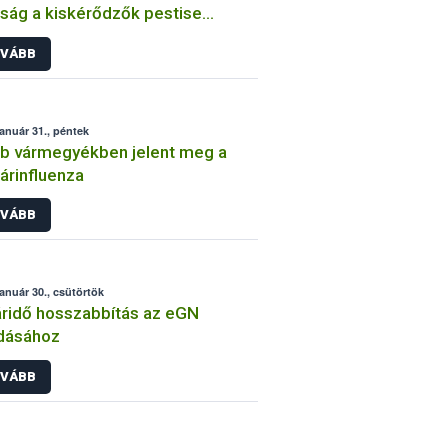
ság a kiskérődzők pestise
egséget
VÁBB
január 31., péntek
b vármegyékben jelent meg a
rinfluenza
VÁBB
január 30., csütörtök
ridő hosszabbítás az eGN
dásához
VÁBB