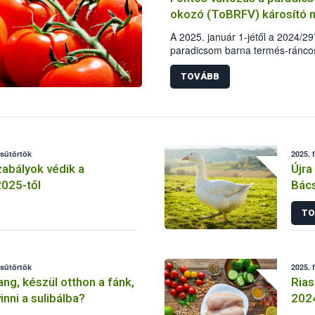
okozó (ToBRFV) károsító 
A 2025. január 1-jétől a 2024/29
paradicsom barna termés-ránco
uniós vizsgálatköteles nem-zárla
változásnak megfelelően januártó
TOVÁBB
károsítók elleni intézkedések lé
egészségre nem jelent veszélyt.
csütörtök
2025. 
abályok védik a
Újra
2025-től
Bác
TO
csütörtök
2025. 
sang, készül otthon a fánk,
Rias
inni a sulibálba?
202