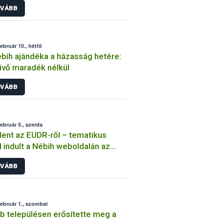
VÁBB
február 10., hétfő
bih ajándéka a házasság hetére:
vő maradék nélkül
VÁBB
február 5., szerda
ent az EUDR-ről – tematikus
l indult a Nébih weboldalán az
őirtásmentes termékek
VÁBB
gyeletéről
február 1., szombat
b településen erősítette meg a