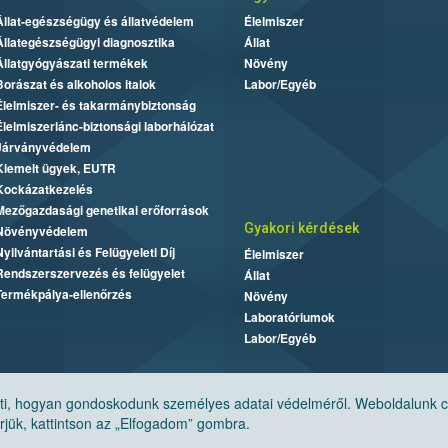
Állat-egészségügy és állatvédelem
Élelmiszer
Állategészségügyi diagnosztika
Állat
Állatgyógyászati termékek
Növény
Borászat és alkoholos italok
Labor/Egyéb
Élelmiszer- és takarmánybiztonság
Élelmiszerlánc-biztonsági laborhálózat
Járványvédelem
Kiemelt ügyek, EUTR
Kockázatkezelés
Mezőgazdasági genetikai erőforrások
Gyakori kérdések
Növényvédelem
Nyilvántartási és Felügyeleti Díj
Élelmiszer
Rendszerszervezés és felügyelet
Állat
Termékpálya-ellenőrzés
Növény
Laboratóriumok
Labor/Egyéb
, hogyan gondoskodunk személyes adatai védelméről. Weboldalunk cook
jük, kattintson az „Elfogadom” gombra.