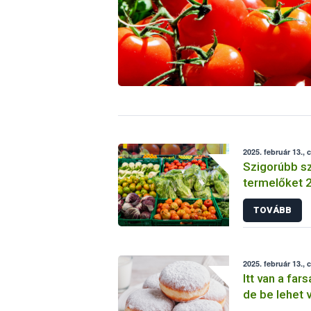
2025. február 13., 
Szigorúbb sz
termelőket 
TOVÁBB
2025. február 13., 
Itt van a far
de be lehet v