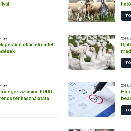
llyal
ható
bet
TO
éntek
2025. 
k pestise okán elrendelt
Újab
kedések
madá
TO
éntek
2025. 
etőségek az uniós EUDR
Hatá
 rendszer használatára
bea
TO