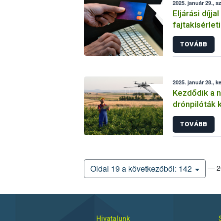
2025. január 29., s
Eljárási díjja
fajtakísérlet
TOVÁBB
2025. január 28., k
Kezdődik a 
drónpilóták 
továbbképz
TOVÁBB
— 20
Oldal 19 a következőből: 142
Hivatalunk