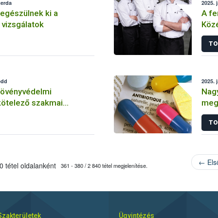
zerda
2025. 
l egészülnek ki a
A fe
i vizsgálatok
Közé
köz
TO
edd
2025. 
növényvédelmi
Nagy
kötelező szakmai
megn
ése
jele
TO
← Els
 tétel oldalanként
361 - 380 / 2 840 tétel megjelenítése.
Szakterületek
Ügyintézés