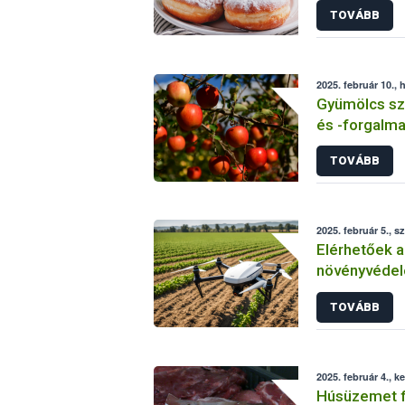
TOVÁBB
2025. február 10., 
Gyümölcs sza
és -forgalma
gyümölcsfai
TOVÁBB
beküldésének
2025. február 5., s
Elérhetőek az
növényvédel
ellenőrzése
TOVÁBB
2025. február 4., k
Húsüzemet f