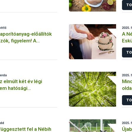
TO
hétfő
2025. 
porítóanyag-előállítók
A Né
zók, figyelem! A
Eskü
skolai szemlebejelentő
TO
 határideje: február 28.
zerda
2025. 
 elmúlt két év légi
Mind
em hatósági
olda
inek eredményei
erd
TO
felü
edd
2025. 
üggesztett fel a Nébih
Újab