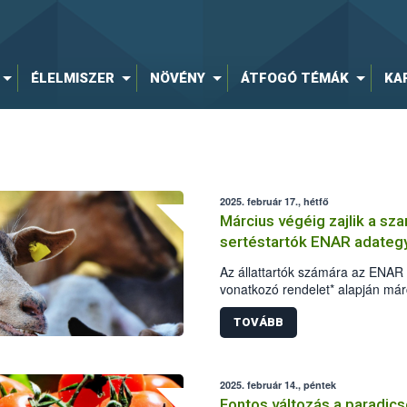
ÉLELMISZER
NÖVÉNY
ÁTFOGÓ TÉMÁK
KA
2025. február 17., hétfő
Március végéig zajlik a sz
sertéstartók ENAR adateg
Az állattartók számára az ENAR 
vonatkozó rendelet* alapján már
szarvasmarha-, valamint a juh- é
sertések vonatkozásában is köte
TOVÁBB
hogy az ENAR (Egységes Nyilván
TIR (Tenyészet Információs Ren
tartalmazzon.
2025. február 14., péntek
Fontos változás a paradi