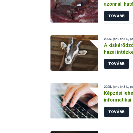
azonnali hatá
TOVÁBB
2025. január 31., p
A kiskérődző
hazai intéz
TOVÁBB
2025. január 31., p
Képzési leh
informatikai
(BETELT)
TOVÁBB