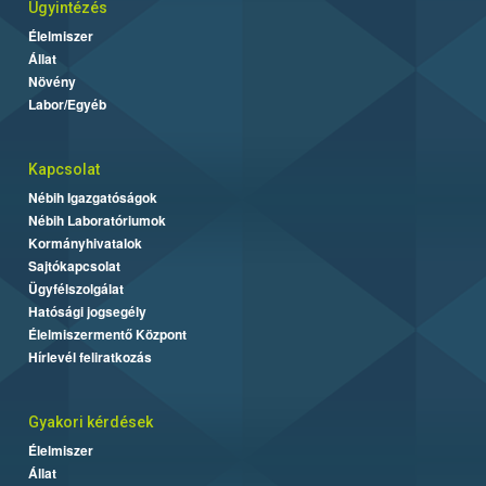
Ügyintézés
Élelmiszer
Állat
Növény
Labor/Egyéb
Kapcsolat
Nébih Igazgatóságok
Nébih Laboratóriumok
Kormányhivatalok
Sajtókapcsolat
Ügyfélszolgálat
Hatósági jogsegély
Élelmiszermentő Központ
Hírlevél feliratkozás
Gyakori kérdések
Élelmiszer
Állat