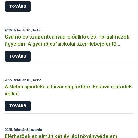
TOVÁBB
2025. február 10., hétfő
Gyümölcs szaporítóanyag-előállítók és -forgalmazók,
figyelem! A gyümölcsfaiskolai szemlebejelentő
beküldésének határideje: február 28.
TOVÁBB
2025. február 10., hétfő
A Nébih ajándéka a házasság hetére: Esküvő maradék
nélkül
TOVÁBB
2025. február 5., szerda
Elérhetőek az elmúlt két év légi növényvédelem