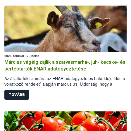
2025. február 17., hétfő
Március végéig zajlik a szarvasmarha-, juh- kecske- és
sertéstartók ENAR adategyeztetése
Az állattartók számára az ENAR adategyeztetés határideje idén a
vonatkozó rendelet* alapján március 31. Újdonság, hogy a
szarvasmarha-, valamint a juh- és kecskefélék mellett mostantól a
sertések vonatkozásában is kötelező az adategyeztetést, melynek cé
TOVÁBB
hogy az ENAR (Egységes Nyilvántartási és Azonosítási Rendszer) é
TIR (Tenyészet Információs Rendszer) naprakész adatokat
tartalmazzon.