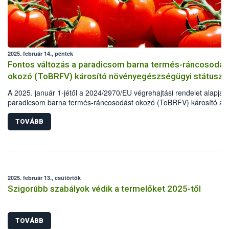
2025. február 14., péntek
Fontos változás a paradicsom barna termés-ráncosodás
okozó (ToBRFV) károsító növényegészségügyi státuszá
A 2025. január 1-jétől a 2024/2970/EU végrehajtási rendelet alapján
paradicsom barna termés-ráncosodást okozó (ToBRFV) károsító az
uniós vizsgálatköteles nem-zárlati károsítók (RNQP) közé került. A
változásnak megfelelően januártól az uniós vizsgálatköteles nem-zárl
TOVÁBB
károsítók elleni intézkedések léptek érvénybe. E vírus az emberi
egészségre nem jelent veszélyt.
2025. február 13., csütörtök
Szigorúbb szabályok védik a termelőket 2025-től
TOVÁBB