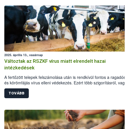
2025. április 13., vasárnap
Változtak az RSZKF vírus miatt elrendelt hazai
intézkedések
A fertőzött telepek felszámolása után is rendkívül fontos a ragadós s
és körömfájás vírus elleni védekezés. Ezért több szigorításról, vagy
annak fenntartásáról is döntött a hatóság a már felszámolt telepek kö
védő- és megfigyelési körzetekben, valamint további korlátozás alá 
TOVÁBB
területeken: a fogékony állatok továbbra is csak zártan tarthatók, tilo
legeltetés és a telepeken kívüli külső szolgáltatók által végzett
állatgondozási tevékenység (pl. nyírás. körmölés), az állatok csak
laborvizsgálat után szállíthatóak vágóhídra, és a kilőtt vadak is csak
negatív laboreredménnyel feldolgozhatóak.