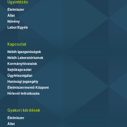
Ügyintézés
Élelmiszer
Állat
Növény
Labor/Egyéb
Kapcsolat
Nébih Igazgatóságok
Nébih Laboratóriumok
Kormányhivatalok
Sajtókapcsolat
Ügyfélszolgálat
Hatósági jogsegély
Élelmiszermentő Központ
Hírlevél feliratkozás
Gyakori kérdések
Élelmiszer
Állat