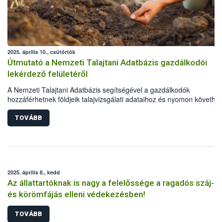
2025. április 10., csütörtök
Útmutató a Nemzeti Talajtani Adatbázis gazdálkodói
lekérdező felületéről
A Nemzeti Talajtani Adatbázis segítségével a gazdálkodók
hozzáférhetnek földjeik talajvizsgálati adataihoz és nyomon követhet
azok állapotát. A rendszerhasználatának feltétele, hogy a gazdálkod
rendelkezzen a Magyar Államkincstár (MÁK) ügyfélazonosítóval. A
TOVÁBB
Nébih rövid útmutatóval is segíti az online felület használatát.
2025. április 8., kedd
Az állattartóknak is nagy a felelőssége a ragadós száj-
és körömfájás elleni védekezésben!
TOVÁBB