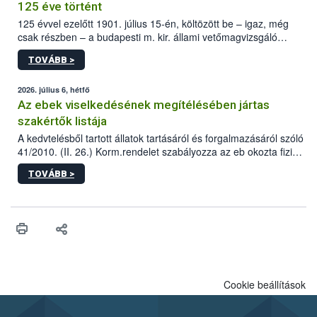
125 éve történt
125 évvel ezelőtt 1901. július 15-én, költözött be – igaz, még
csak részben – a budapesti m. kir. állami vetőmagvizsgáló
állomás a Kis Rókus utca 15. szám alatti, Czigler Győző által
TOVÁBB >
tervezett új épületébe.
2026. július 6, hétfő
Az ebek viselkedésének megítélésében jártas
szakértők listája
A kedvtelésből tartott állatok tartásáról és forgalmazásáról szóló
41/2010. (II. 26.) Korm.rendelet szabályozza az eb okozta fizikai
sérülés, illetve ennek veszélye keletkezésekor felmerülő
TOVÁBB >
hatósági feladatokat, valamint a veszélyes eb tartását és annak
engedélyezését. Ezen eljárások során szükség esetén be kell
vonni az ebek viselkedésének megítélésében jártas szakértőt.
Cookie beállítások