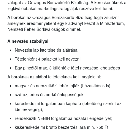
válogat az Országos Borszakértő Bizottság. A kereskedőknek a
legkiválóbbakat marketingstratégiájuk részévé kell tenni.
A borokat az Országos Borszakértő Bizottság fogja zsűrizni,
amelynek eredményeként egy kiadványt készít a Minisztérium,
Nemzeti Fehér Borkiválóságok címmel.
A nevezés szabályai
Nevezési lap kitöltése és aláírása
Tételenként 4 palackot kell nevezni
Egy pincétől max. 3 különféle tétel nevezése lehetséges
A boroknak az alábbi feltételeknek kell megfelelni:
magyar és nemzetközi fehér fajták (házasítások is);
száraz, édes és borkülönlegességek;
kereskedelmi forgalomban kapható (lehetőség szerint az
idei év végéig);
rendelkezik NÉBIH forgalomba hozatali engedéllyel;
kiskereskedelmi bruttó beszerzési ára min. 750 Ft;