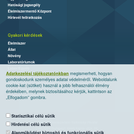
Hatósági jogsegély
Élelmiszermentő Központ
Hírlevél feliratkozás
Gyakori kérdések
Élelmiszer
Állat
Növény
Laboratóriumok
Labor/Egyéb
Adatkezelési tájékoztatónkban
megismerheti, hogyan
gondoskodunk személyes adatai védelméről. Weboldalunk
cookie-kat (sütiket) használ a jobb felhasználói élmény
érdekében, melynek biztosításához kérjük, kattintson az
„Elfogadom” gombra.
Statisztikai célú sütik
Nemzeti Élelmiszerlánc-biztonsági Hivatal
Hirdetési célú sütik
Cím: 1024 Budapest, Keleti Károly utca. 24.
Alapműködést biztosító és funkcionális sütik
Levelezési cím: 1525 Budapest. Pf. 30.