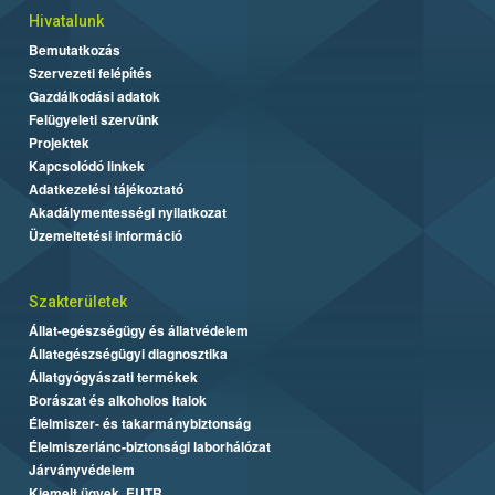
Hivatalunk
Bemutatkozás
Szervezeti felépítés
Gazdálkodási adatok
Felügyeleti szervünk
Projektek
Kapcsolódó linkek
Adatkezelési tájékoztató
Akadálymentességi nyilatkozat
Üzemeltetési információ
Szakterületek
Állat-egészségügy és állatvédelem
Állategészségügyi diagnosztika
Állatgyógyászati termékek
Borászat és alkoholos italok
Élelmiszer- és takarmánybiztonság
Élelmiszerlánc-biztonsági laborhálózat
Járványvédelem
Kiemelt ügyek, EUTR