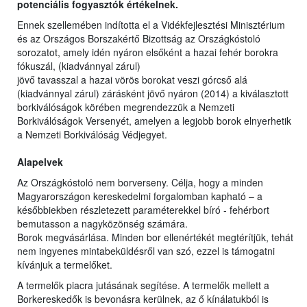
potenciális fogyasztók értékelnek.
Ennek szellemében indította el a Vidékfejlesztési Minisztérium
és az Országos Borszakértő Bizottság az Országkóstoló
sorozatot, amely idén nyáron elsőként a hazai fehér borokra
fókuszál, (kiadvánnyal zárul)
jövő tavasszal a hazai vörös borokat veszi górcső alá
(kiadvánnyal zárul) zárásként jövő nyáron (2014) a kiválasztott
borkiválóságok körében megrendezzük a Nemzeti
Borkiválóságok Versenyét, amelyen a legjobb borok elnyerhetik
a Nemzeti Borkiválóság Védjegyet.
Alapelvek
Az Országkóstoló nem borverseny. Célja, hogy a minden
Magyarországon kereskedelmi forgalomban kapható – a
későbbiekben részletezett paraméterekkel bíró - fehérbort
bemutasson a nagyközönség számára.
Borok megvásárlása. Minden bor ellenértékét megtérítjük, tehát
nem ingyenes mintabeküldésről van szó, ezzel is támogatni
kívánjuk a termelőket.
A termelők piacra jutásának segítése. A termelők mellett a
Borkereskedők is bevonásra kerülnek, az ő kínálatukból is