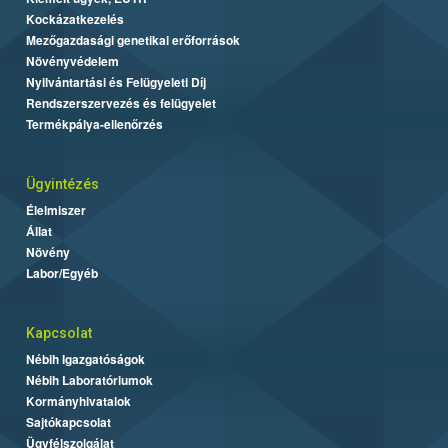
Kockázatkezelés
Mezőgazdasági genetikai erőforrások
Növényvédelem
Nyilvántartási és Felügyeleti Díj
Rendszerszervezés és felügyelet
Termékpálya-ellenőrzés
Ügyintézés
Élelmiszer
Állat
Növény
Labor/Egyéb
Kapcsolat
Nébih Igazgatóságok
Nébih Laboratóriumok
Kormányhivatalok
Sajtókapcsolat
Ügyfélszolgálat