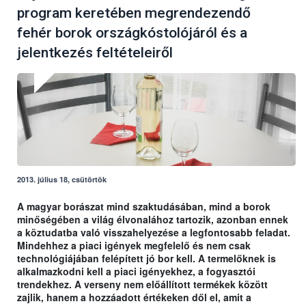
program keretében megrendezendő
fehér borok országkóstolójáról és a
jelentkezés feltételeiről
2013. július 18, csütörtök
A magyar borászat mind szaktudásában, mind a borok
minőségében a világ élvonalához tartozik, azonban ennek
a köztudatba való visszahelyezése a legfontosabb feladat.
Mindehhez a piaci igények megfelelő és nem csak
technológiájában felépített jó bor kell. A termelőknek is
alkalmazkodni kell a piaci igényekhez, a fogyasztói
trendekhez. A verseny nem előállított termékek között
zajlik, hanem a hozzáadott értékeken dől el, amit a