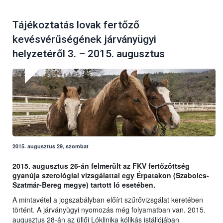
Tájékoztatás lovak fertőző
kevésvérűségének járványügyi
helyzetéről 3. – 2015. augusztus
2015. augusztus 29, szombat
2015. augusztus 26-án felmerült az FKV fertőzöttség
gyanúja szerológiai vizsgálattal egy Érpatakon (Szabolcs-
Szatmár-Bereg megye) tartott ló esetében.
A mintavétel a jogszabályban előírt szűrővizsgálat keretében
történt. A járványügyi nyomozás még folyamatban van. 2015.
augusztus 28-án az üllői Lóklinika kólikás istállójában