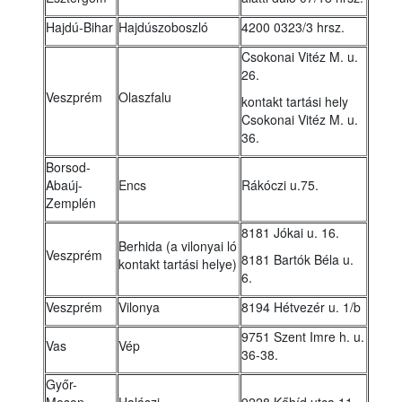
Hajdú-Bihar
Hajdúszoboszló
4200 0323/3 hrsz.
Csokonai Vitéz M. u.
26.
Veszprém
Olaszfalu
kontakt tartási hely
Csokonai Vitéz M. u.
36.
Borsod-
Abaúj-
Encs
Rákóczi u.75.
Zemplén
8181 Jókai u. 16.
Berhida (a vilonyai ló
Veszprém
8181 Bartók Béla u.
kontakt tartási helye)
6.
Veszprém
Vilonya
8194 Hétvezér u. 1/b
9751 Szent Imre h. u.
Vas
Vép
36-38.
Győr-