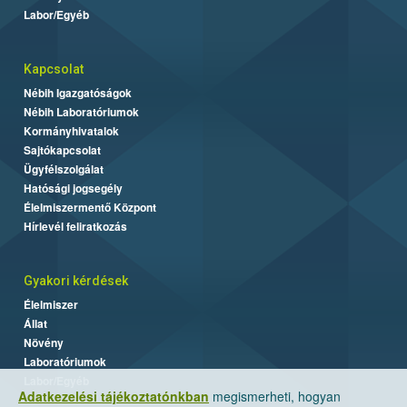
Labor/Egyéb
Kapcsolat
Nébih Igazgatóságok
Nébih Laboratóriumok
Kormányhivatalok
Sajtókapcsolat
Ügyfélszolgálat
Hatósági jogsegély
Élelmiszermentő Központ
Hírlevél feliratkozás
Gyakori kérdések
Élelmiszer
Állat
Növény
Laboratóriumok
Labor/Egyéb
Adatkezelési tájékoztatónkban
megismerheti, hogyan