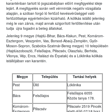
karanténban tartott ló jogszabályban előírt megfigyelési ideje
lejárt. A megfigyelés során vett vérminták negatív vizsgálata
alapján, a szóban forgó ló fertőző kevésvérűséggel való
fertőzöttsége egyértelműen kizárható. A kólikás istálló jelenleg
még le van zárva, majd annak szigorított fertőtlenítése után
tudja újra fogadni a beteg állatokat.
Jelenleg 9 megye (Hajdú-Bihar, Bács-Kiskun, Pest, Komárom-
Esztergom, Veszprém, Vas, Borsod-Abaúj-Zemplén, Győr-
Moson-Sopron, Szabolcs-Szatmár-Bereg megye) 10 településén
(Hajdúszoboszló, Felsőlajos, Piliscsév, Olaszfalu, Berhida,
Vilonya, Vép, Encs, Halászi és Érpatak) és a Lóklinika kólikás
istállójában van karantén.
Megye
Település
Tartási helyek
Pest
Üllő
Lóklinika
Felsőlajos 6055
Bács
Felsőlajos
Közös tanya 178.
Komárom-
Piliscsév 2519 Pincék
Piliscsév
Esztergom
alatti dűlő 07/18 hrsz.