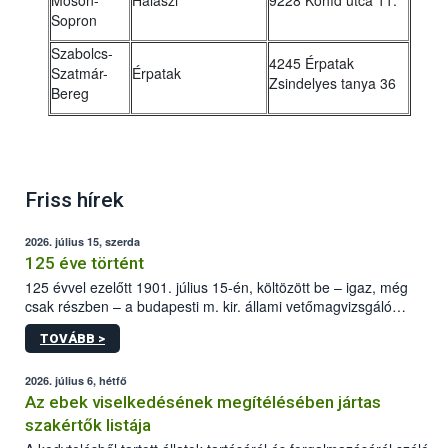
Moson-
Halászi
9228 Kőhíd utca 11.
Sopron
Szabolcs-
4245 Érpatak
Szatmár-
Érpatak
Zsindelyes tanya 36
Bereg
Friss hírek
2026. július 15, szerda
125 éve történt
125 évvel ezelőtt 1901. július 15-én, költözött be – igaz, még
csak részben – a budapesti m. kir. állami vetőmagvizsgáló
állomás a Kis Rókus utca 15. szám alatti, Czigler Győző által
TOVÁBB >
tervezett új épületébe.
2026. július 6, hétfő
Az ebek viselkedésének megítélésében jártas
szakértők listája