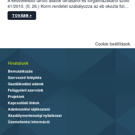
A kedvtelésből tartott állatok tartásáról és forgalmazásáról szóló
41/2010. (II. 26.) Korm.rendelet szabályozza az eb okozta fizikai
sérülés, illetve ennek veszélye keletkezésekor felmerülő
TOVÁBB >
hatósági feladatokat, valamint a veszélyes eb tartását és annak
engedélyezését. Ezen eljárások során szükség esetén be kell
vonni az ebek viselkedésének megítélésében jártas szakértőt.
Cookie beállítások
Hivatalunk
Bemutatkozás
Szervezeti felépítés
Gazdálkodási adatok
Felügyeleti szervünk
Projektek
Kapcsolódó linkek
Adatkezelési tájékoztató
Akadálymentességi nyilatkozat
Üzemeltetési információ