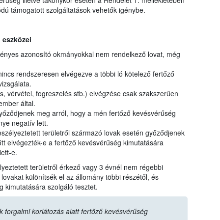
érűség illetve takonykór esetén a Rendelet 1. mellékletében
ódú támogatott szolgáltatások vehetők igénybe.
 eszközei
rvényes azonosító okmányokkal nem rendelkező lovat, még
nincs rendszeresen elvégezve a többi ló kötelező fertőző
izsgálata.
ás, vérvétel, fogreszelés stb.) elvégzése csak szakszerűen
ember által.
yőződjenek meg arról, hogy a mén fertőző kevésvérűség
ye negatív lett.
zélyeztetett területről származó lovak esetén győződjenek
lőtt elvégezték-e a fertőző kevésvérűség kimutatására
ett-e.
eztetett területről érkező vagy 3 évnél nem régebbi
ovakat különítsék el az állomány többi részétől, és
g kimutatására szolgáló tesztet.
ak forgalmi korlátozás alatt fertőző kevésvérűség