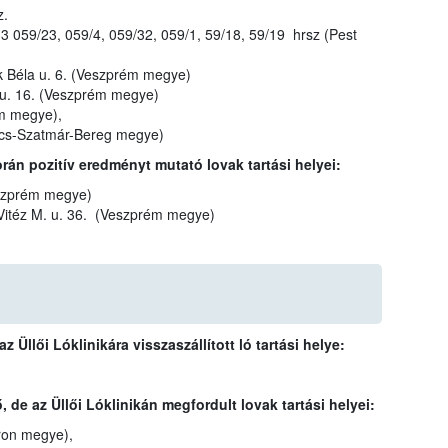
z.
/33 059/23, 059/4, 059/32, 059/1, 59/18, 59/19 hrsz (Pest
ók Béla u. 6. (Veszprém megye)
i u. 16. (Veszprém megye)
ém megye),
olcs-Szatmár-Bereg megye)
során pozitív eredményt mutató lovak tartási helyei:
eszprém megye)
 Vitéz M. u. 36. (Veszprém megye)
 Üllői Lóklinikára visszaszállított ló tartási helye:
 de az Üllői Lóklinikán megfordult lovak tartási helyei:
ron megye),