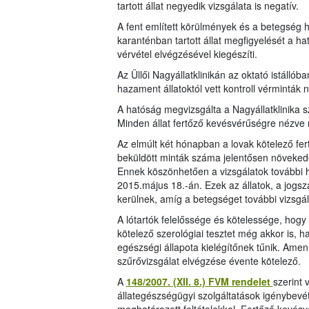
tartott állat negyedik vizsgálata is negatív.
A fent említett körülmények és a betegség 
karanténban tartott állat megfigyelését a h
vérvétel elvégzésével kiegészíti.
Az Üllői Nagyállatklinikán az oktató istállóba
hazament állatoktól vett kontroll vérminták
A hatóság megvizsgálta a Nagyállatklinika 
Minden állat fertőző kevésvérűségre nézve 
Az elmúlt két hónapban a lovak kötelező fer
beküldött minták száma jelentősen növeked
Ennek köszönhetően a vizsgálatok további h
2015.május 18.-án. Ezek az állatok, a jogs
kerülnek, amíg a betegséget további vizsgá
A lótartók felelőssége és kötelessége, hog
kötelező szerológiai tesztet még akkor is, ha
egészségi állapota kielégítőnek tűnik. Amenn
szűrővizsgálat elvégzése évente kötelező.
A
148/2007. (XII. 8.) FVM rendelet
szerint 
állategészségügyi szolgáltatások igénybevét