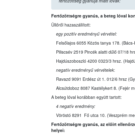
fertőzöttség gyanúja miatt lovak:
Fertőzöttségre gyanús, a beteg lóval kon
Üllőről hazaszállított:
egy pozitív eredményű vérvétel:
Felsőlajos 6055 Közös tanya 178. (Bács-
Piliscsév 2519 Pincék alatti dűlő 07/18 
Hajdúszoboszló 4200 0323/3 hrsz. (Hajdú
negatív eredményű vérvételek
:
Ravazd 9091 Erdész út 1. 012/6 hrsz (G
Alcsútdoboz 8087 Kastélykert 8. (Fejér m
A beteg lóval korábban együtt tartott:
4 negatív eredmény:
Vöröstó 8291 Fő utca 10. (Veszprém me
Fertőzöttségre gyanús, az előírt ellenőrz
helyei: