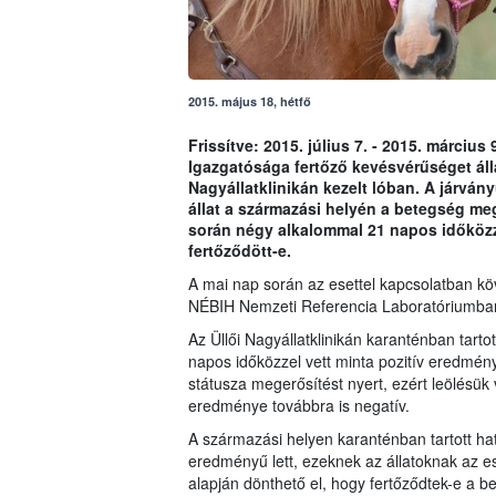
2015. május 18, hétfő
Frissítve: 2015. július 7. - 2015. márciu
Igazgatósága fertőző kevésvérűséget áll
Nagyállatklinikán kezelt lóban. A járván
állat a származási helyén a betegség meg
során négy alkalommal 21 napos időközze
fertőződött-e.
A mai nap során az esettel kapcsolatban kö
NÉBIH Nemzeti Referencia Laboratóriumba
Az Üllői Nagyállatklinikán karanténban tarto
napos időközzel vett minta pozitív eredményt
státusza megerősítést nyert, ezért leölésük
eredménye továbbra is negatív.
A származási helyen karanténban tartott hat 
eredményű lett, ezeknek az állatoknak az 
alapján dönthető el, hogy fertőződtek-e a 