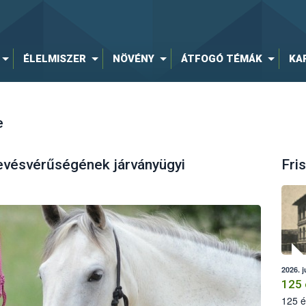
ÉLELMISZER
NÖVÉNY
ÁTFOGÓ TÉMÁK
KA
e
kevésvérűségének járványügyi
Fris
2026. j
125 
125 é