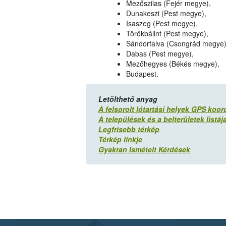
Mezőszilas (Fejér megye),
Dunakeszi (Pest megye),
Isaszeg (Pest megye),
Törökbálint (Pest megye),
Sándorfalva (Csongrád megye)
Dabas (Pest megye),
Mezőhegyes (Békés megye),
Budapest.
Letölthető anyag
A felsorolt lótartási helyek GPS koord
A települések és a belterületek listáj
Legfrisebb térkép
Térkép
linkje
Gyakran Ismételt Kérdések