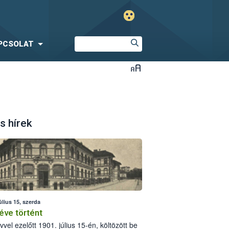
PCSOLAT
s hírek
úlius 15, szerda
éve történt
vvel ezelőtt 1901. július 15-én, költözött be