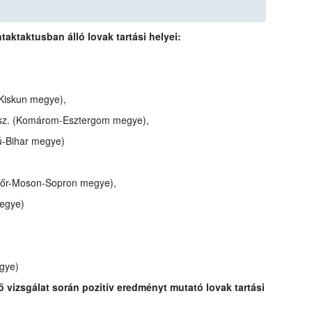
taktaktusban álló lovak tartási helyei:
Kiskun megye),
hrsz. (Komárom-Esztergom megye),
-Bihar megye)
yőr-Moson-Sopron megye),
egye)
gye)
ő vizsgálat során pozitív eredményt mutató lovak tartási