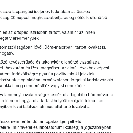
hosszú lappangási idejének tudatában az összes
atóság 30 nappal meghosszabbítja és egy ötödik ellenőrző
n és az ortopéd istállóban tartott, valamint az innen
 negatív eredményűek.
szomszédságában lévő „Dóra-majorban” tartott lovakat is.
negatív.
tőző kevésvérűség és takonykór ellenőrző vizsgálatra
ett Veszprém és Pest megyében az elmúlt évekhez képest.
árom fertőzöttségre gyanús pozitív mintát jeleztek
zabálynak megfelelően természetesen forgalmi korlátozás alá
latokkal meg nem erősítjük vagy ki nem zárjuk
y valamennyi lovukon végeztessék el a legalább háromévente
 a ló nem hagyja el a tartási helyéül szolgáló telepet és
yiben lovai találkoznak más állattartó lovaival a
vissza nem térítendő támogatás igényelhető
elére (mintavétel és laboratóriumi költség) a jogszabályban