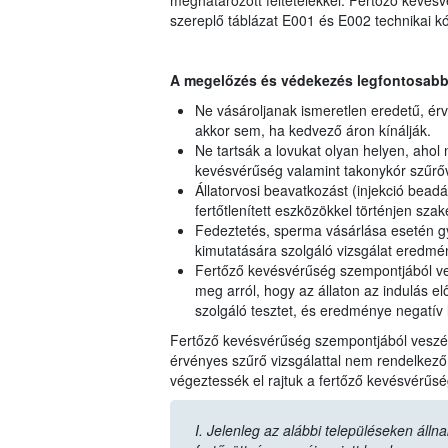
meghatározott feltételekkel. Fertőző kevésv
szereplő táblázat E001 és E002 technikai k
A megelőzés és védekezés legfontosabb
Ne vásároljanak ismeretlen eredetű, é
akkor sem, ha kedvező áron kínálják.
Ne tartsák a lovukat olyan helyen, ahol 
kevésvérűség valamint takonykór szűrőv
Állatorvosi beavatkozást (injekció bead
fertőtlenített eszközökkel történjen szak
Fedeztetés, sperma vásárlása esetén g
kimutatására szolgáló vizsgálat eredmén
Fertőző kevésvérűség szempontjából ves
meg arról, hogy az állaton az indulás e
szolgáló tesztet, és eredménye negatív l
Fertőző kevésvérűség szempontjából veszély
érvényes szűrő vizsgálattal nem rendelkező l
végeztessék el rajtuk a fertőző kevésvérűsé
I. Jelenleg az alábbi településeken álln