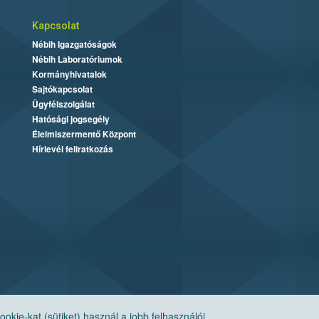
Kapcsolat
Nébih Igazgatóságok
Nébih Laboratóriumok
Kormányhivatalok
Sajtókapcsolat
Ügyfélszolgálat
Hatósági jogsegély
Élelmiszermentő Központ
Hírlevél feliratkozás
ie-kat (sütiket) használ a jobb felhasználói