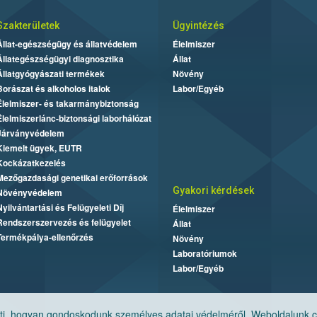
Szakterületek
Ügyintézés
Állat-egészségügy és állatvédelem
Élelmiszer
Állategészségügyi diagnosztika
Állat
Állatgyógyászati termékek
Növény
Borászat és alkoholos italok
Labor/Egyéb
Élelmiszer- és takarmánybiztonság
Élelmiszerlánc-biztonsági laborhálózat
Járványvédelem
Kiemelt ügyek, EUTR
Kockázatkezelés
Mezőgazdasági genetikai erőforrások
Gyakori kérdések
Növényvédelem
Nyilvántartási és Felügyeleti Díj
Élelmiszer
Rendszerszervezés és felügyelet
Állat
Termékpálya-ellenőrzés
Növény
Laboratóriumok
Labor/Egyéb
, hogyan gondoskodunk személyes adatai védelméről. Weboldalunk cook