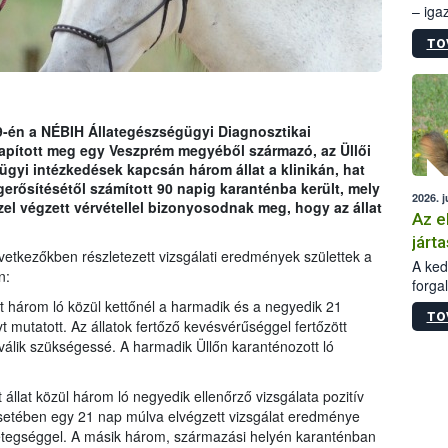
– iga
állam
TO
15. sz
épüle
s 9-én a NÉBIH Állategészségügyi Diagnosztikai
apított meg egy Veszprém megyéből származó, az Üllői
yügyi intézkedések kapcsán három állat a klinikán, hat
erősítésétől számított 90 napig karanténba került, mely
2026. j
l végzett vérvétellel bizonyosodnak meg, hogy az állat
Az e
járta
vetkezőkben részletezett vizsgálati eredmények születtek a
A kedv
n:
forga
Korm.
tt három ló közül kettőnél a harmadik és a negyedik 21
TO
sérül
 mutatott. Az állatok fertőző kevésvérűséggel fertőzött
felme
 válik szükségessé. A harmadik Üllőn karanténozott ló
veszé
Ezen 
állat közül három ló negyedik ellenőrző vizsgálata pozitív
vonni
esetében egy 21 nap múlva elvégzett vizsgálat eredménye
jártas
betegséggel. A másik három, származási helyén karanténban