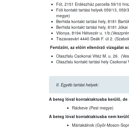
Fót, 2151 Erdészház parcella 59/10 hrs
Fóti kontakt tartási helyek 059/13, 059
megye)
Berhida kontakt tartási hely, 8181 Bart
Berhida kontakt tartási hely, 8181 Jóka
Vilonya, 8194 Hétvezér u. 1/b.(Veszpr
Tiszavasvári 4440 Deák F. út 2. (Szab
Fertőzött, az előírt ellenőrző vizsgálat 
Olaszfalu Csokonai Vitéz M. u. 26. (V
Olaszfalu kontakt tartási hely Csokonai
II. Egyéb tartási helyek:
A beteg lóval kontaktaktusba kerülő, de az
Ráckeve (Pest megye)
A beteg lóval kontaktaktusba nem kerülő,
Máriakálnok (Győr-Moson-Sop