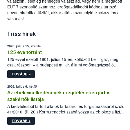
válaszolni, esetleg nemleges választ ad, vagy nem a megadott
EUTR azonosító számhoz, erdőgazdálkodói kódhoz tartozó
néven hirdetik a tűzifát, akkor attól a személytől kockázatos a
vásárlás!
Friss hírek
2026. július 15, szerda
125 éve történt
125 évvel ezelőtt 1901. július 15-én, költözött be – igaz, még
csak részben – a budapesti m. kir. állami vetőmagvizsgáló
állomás a Kis Rókus utca 15. szám alatti, Czigler Győző által
TOVÁBB >
tervezett új épületébe.
2026. július 6, hétfő
Az ebek viselkedésének megítélésében jártas
szakértők listája
A kedvtelésből tartott állatok tartásáról és forgalmazásáról szóló
41/2010. (II. 26.) Korm.rendelet szabályozza az eb okozta fizikai
sérülés, illetve ennek veszélye keletkezésekor felmerülő
TOVÁBB >
hatósági feladatokat, valamint a veszélyes eb tartását és annak
engedélyezését. Ezen eljárások során szükség esetén be kell