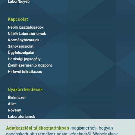
Labor/Egyéb
Kapcsolat
Nébih Igazgatóságok
Nébih Laboratóriumok
Kormányhivatalok
Sajtókapcsolat
Ügyfélszolgálat
Hatósági jogsegély
Élelmiszermentő Központ
Hírlevél feliratkozás
Gyakori kérdések
Élelmiszer
Állat
Növény
Laboratóriumok
Labor/Egyéb
Adatkezelési tájékoztatónkban
megismerheti, hogyan
gondoskodunk személyes adatai védelméről. Weboldalunk