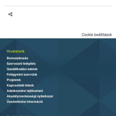
vonni az ebek viselkedésének megítélésében jártas szakértőt.
Cookie beállítások
Hivatalunk
Bemutatkozás
Szervezeti felépítés
Gazdálkodási adatok
Felügyeleti szervünk
Projektek
Kapcsolódó linkek
Adatkezelési tájékoztató
Akadálymentességi nyilatkozat
Üzemeltetési információ