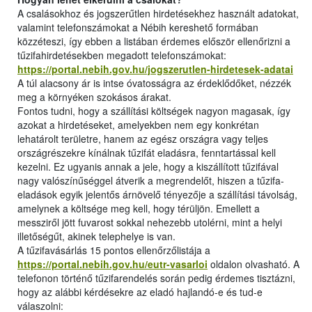
A csalásokhoz és jogszerűtlen hirdetésekhez használt adatokat,
valamint telefonszámokat a Nébih kereshető formában
közzéteszi, így ebben a listában érdemes először ellenőrizni a
tűzifahirdetésekben megadott telefonszámokat:
https://portal.nebih.gov.hu/jogszerutlen-hirdetesek-adatai
A túl alacsony ár is intse óvatosságra az érdeklődőket, nézzék
meg a környéken szokásos árakat.
Fontos tudni, hogy a szállítási költségek nagyon magasak, így
azokat a hirdetéseket, amelyekben nem egy konkrétan
lehatárolt területre, hanem az egész országra vagy teljes
országrészekre kínálnak tűzifát eladásra, fenntartással kell
kezelni. Ez ugyanis annak a jele, hogy a kiszállított tűzifával
nagy valószínűséggel átverik a megrendelőt, hiszen a tűzifa-
eladások egyik jelentős árnövelő tényezője a szállítási távolság,
amelynek a költsége meg kell, hogy térüljön. Emellett a
messziről jött fuvarost sokkal nehezebb utolérni, mint a helyi
illetőségűt, akinek telephelye is van.
A tűzifavásárlás 15 pontos ellenőrzőlistája a
https://portal.nebih.gov.hu/eutr-vasarloi
oldalon olvasható. A
telefonon történő tűzifarendelés során pedig érdemes tisztázni,
hogy az alábbi kérdésekre az eladó hajlandó-e és tud-e
válaszolni: