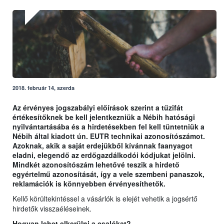
2018. február 14, szerda
Az érvényes jogszabályi előírások szerint a tűzifát
értékesítőknek be kell jelentkezniük a Nébih hatósági
nyilvántartásába és a hirdetésekben fel kell tüntetniük a
Nébih által kiadott ún. EUTR technikai azonosítószámot.
Azoknak, akik a saját erdejükből kívánnak faanyagot
eladni, elegendő az erdőgazdálkodói kódjukat jelölni.
Mindkét azonosítószám lehetővé teszik a hirdető
egyértelmű azonosítását, így a vele szembeni panaszok,
reklamációk is könnyebben érvényesíthetők.
Kellő körültekintéssel a vásárlók is elejét vehetik a jogsértő
hirdetők visszaéléseinek.
Hogyan lehet elkerülni a csalókat?