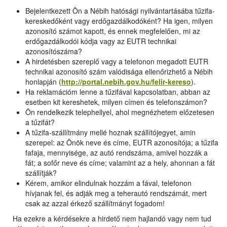
Bejelentkezett Ön a Nébih hatósági nyilvántartásába tűzifa-
kereskedőként vagy erdőgazdálkodóként? Ha igen, milyen
azonosító számot kapott, és ennek megfelelően, mi az
erdőgazdálkodói kódja vagy az EUTR technikai
azonosítószáma?
A hirdetésben szereplő vagy a telefonon megadott EUTR
technikai azonosító szám valódisága ellenőrizhető a Nébih
honlapján (
http://portal.nebih.gov.hu/felir-kereso
).
Ha reklamációm lenne a tűzifával kapcsolatban, abban az
esetben kit kereshetek, milyen címen és telefonszámon?
Ön rendelkezik telephellyel, ahol megnézhetem előzetesen
a tűzifát?
A tűzifa-szállítmány mellé hoznak szállítójegyet, amin
szerepel: az Önök neve és címe, EUTR azonosítója; a tűzifa
fafaja, mennyisége, az autó rendszáma, amivel hozzák a
fát; a sofőr neve és címe; valamint az a hely, ahonnan a fát
szállítják?
Kérem, amikor elindulnak hozzám a fával, telefonon
hívjanak fel, és adják meg a teherautó rendszámát, mert
csak az azzal érkező szállítmányt fogadom!
Ha ezekre a kérdésekre a hirdető nem hajlandó vagy nem tud