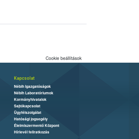
Cookie beállítások
Kapcsolat
Nébih Igazgatóságok
Nébih Laboratóriumok
Kormányhivatalok
Sajtókapcsolat
Ügyfélszolgálat
Hatósági jogsegély
Élelmiszermentő Központ
Hírlevél feliratkozás