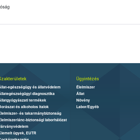
tóság
Szakterületek
Ügyintézés
Állat-egészségügy és állatvédelem
Élelmiszer
Állategészségügyi diagnosztika
Állat
Állatgyógyászati termékek
Növény
Borászat és alkoholos italok
Labor/Egyéb
Élelmiszer- és takarmánybiztonság
Élelmiszerlánc-biztonsági laborhálózat
Járványvédelem
Kiemelt ügyek, EUTR
Kockázatkezelés