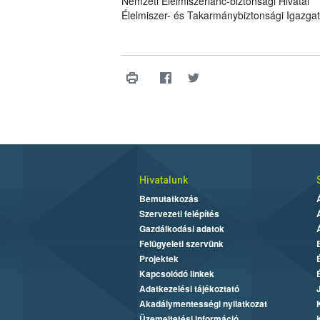
Nemzeti Élelmiszerlánc-biztonsági Hivatal
Élelmiszer- és Takarmánybiztonsági Igazga
Hivatalunk
Bemutatkozás
Szervezeti felépítés
Gazdálkodási adatok
Felügyeleti szervünk
Projektek
Kapcsolódó linkek
Adatkezelési tájékoztató
Akadálymentességi nyilatkozat
Üzemeltetési információ