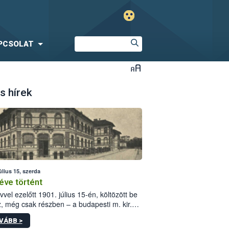
PCSOLAT
s hírek
úlius 15, szerda
éve történt
vvel ezelőtt 1901. július 15-én, költözött be
z, még csak részben – a budapesti m. kir.
i vetőmagvizsgáló állomás a Kis Rókus utca
VÁBB >
ám alatti, Czigler Győző által tervezett új