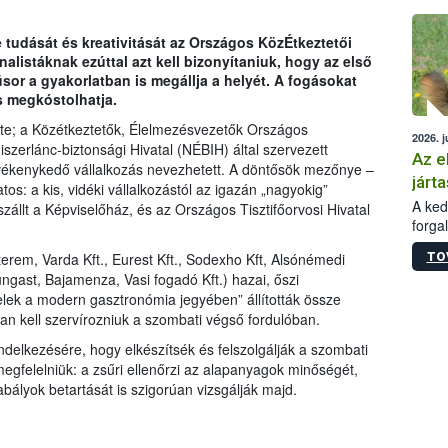
épüle
 tudását és kreativitását az Országos KözÉtkeztetői
listáknak ezúttal azt kell bizonyítaniuk, hogy az első
or a gyakorlatban is megállja a helyét. A fogásokat
s megkóstolhatja.
e; a Közétkeztetők, Élelmezésvezetők Országos
2026. j
erlánc-biztonsági Hivatal (NÉBIH) által szervezett
Az e
ékenykedő vállalkozás nevezhetett. A döntősök mezőnye –
járta
os: a kis, vidéki vállalkozástól az igazán „nagyokig”
A kedv
zállt a Képviselőház, és az Országos Tisztifőorvosi Hivatal
forga
Korm.
TO
erem, Varda Kft., Eurest Kft., Sodexho Kft, Alsónémedi
sérül
ngast, Bajamenza, Vasi fogadó Kft.) hazai, őszi
felme
lek a modern gasztronómia jegyében” állították össze
veszé
n kell szervírozniuk a szombati végső fordulóban.
Ezen 
vonni
delkezésére, hogy elkészítsék és felszolgálják a szombati
jártas
egfelelniük: a zsűri ellenőrzi az alapanyagok minőségét,
bályok betartását is szigorúan vizsgálják majd.