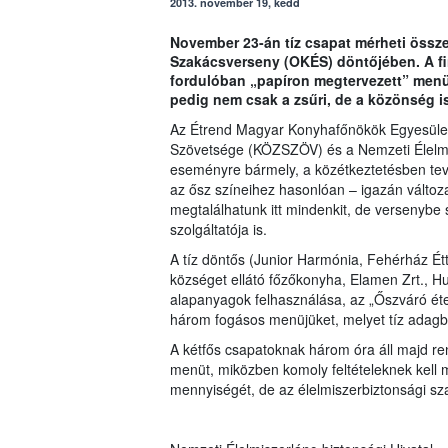
2013. november 19, kedd
November 23-án tíz csapat mérheti össze
Szakácsverseny (OKÉS) döntőjében. A fina
fordulóban „papíron megtervezett” menüs
pedig nem csak a zsűri, de a közönség i
Az Étrend Magyar Konyhafőnökök Egyesület
Szövetsége (KÖZSZÖV) és a Nemzeti Élelmisz
eseményre bármely, a közétkeztetésben tev
az ősz színeihez hasonlóan – igazán változat
megtalálhatunk itt mindenkit, de versenybe s
szolgáltatója is.
A tíz döntős (Junior Harmónia, Fehérház Étt
községet ellátó főzőkonyha, Elamen Zrt., Hu
alapanyagok felhasználása, az „Őszváró éte
három fogásos menüjüket, melyet tíz adagba
A kétfős csapatoknak három óra áll majd ren
menüt, miközben komoly feltételeknek kell m
mennyiségét, de az élelmiszerbiztonsági sza