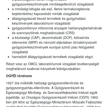
gyógyszerkészítmények minőségellenőrző vizsgálatait
a minőségi kifogás alá eső, illetve farmakovigilancia
bejelentéshez kapcsolódó minták vizsgálatát
állatgyógyászati biocid termékek és gyógyhatású
készítmények laboratóriumi vizsgálatát
gyógyszerkönyvi referencia anyagok hatóanyagtartalmának
és szennyezőinek meghatározását (CRS)
a közösségi (CAP), decentralizált (DCP), kölcsönös
elismerési (MRP) és nemzeti eljárásban törzskönyvezett
gyógyszerkészítmények európai szintű piac-felügyeleti
vizsgálatát
hamisított állatgyógyászati termékek vizsgálatát végzi.
Részt vesz az OMCL laboratóriumok vizsgálati tevékenységét
meghatározó szakmai irányelvek kidolgozásában.
OGYÉI története
1927 óta működik hatósági gyógyszerellenőrzés és
gyógyszergyártás-ellenőrzés. A Gyógyszerészeti és
Egészségügyi Minőség- és Szervezetfejlesztési Intézet egyik
jogelődje, az Országos Gyógyszerészeti Intézet (OGYI) 1962-
ben jött létre az Egészségügyi Minisztérium Műszaki Fejlesztési
osztályából (korábbi Gyógyszerkönyvi laboratórium). 1968-ban