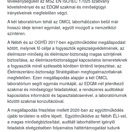
tevékenységüket az MSZ EN ISO/IEC 17025 szabvány
követelményei és az EDQM szakmai és minőségügyi
irányelveinek megfelelően végzi.
A két laboratórium tehát az OMCL laborhálózaton belül már
hosszú ideje ismeri egymást, együtt mozgott a nemzetközi
színtéren.
A Nébih és az OGYÉI 2017-ben együttműködési megállapodást
kötött, melynek fő céljai a fogyasztók egészségvédelmének, az
élelmiszer-minőség és élelmiszer-biztonság magas szintjének
biztosítása, az élelmiszerbiztonsággal kapcsolatos ismereteknek
a fogyasztók minél szélesebb körében történő terjesztése, az
Élelmiszerlánc-biztonsági Stratégiában megfogalmazottaknak
megfelelően. Ezen megállapodás alapján a két OMCL
laboratórium segíti egymás munkáját, az EDQM-nél jelentkező
szakmai és minőségügyi feladatokkal, a rendszeres auditokkal
kapcsolatos információ és tapasztalatcserével, a laboratóriumok
közötti szakmai konzultációval.
A megállapodás frissítése mellett 2020-ban az együttműködés
újabb területen is előre lépett. Együttműködve az Nébih ÉLI-vel,
a magas minőségbiztosítást, auditált laborhátteret igénylő
feladatok elvégzésében folyamatos háttértámogatást tudunk