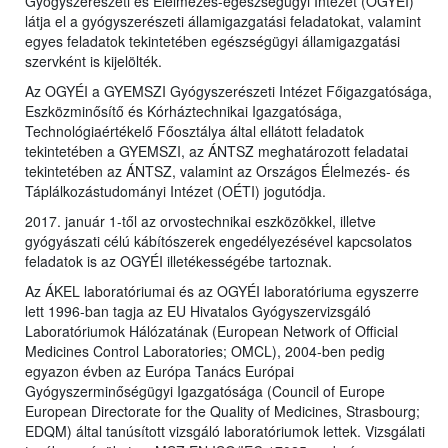
Gyógyszerészeti és Élelmezés-egészségügyi Intézet (OGYÉI)
látja el a gyógyszerészeti államigazgatási feladatokat, valamint
egyes feladatok tekintetében egészségügyi államigazgatási
szervként is kijelölték.
Az OGYÉI a GYEMSZI Gyógyszerészeti Intézet Főigazgatósága,
Eszközminősítő és Kórháztechnikai Igazgatósága,
Technológiaértékelő Főosztálya által ellátott feladatok
tekintetében a GYEMSZI, az ÁNTSZ meghatározott feladatai
tekintetében az ÁNTSZ, valamint az Országos Élelmezés- és
Táplálkozástudományi Intézet (OÉTI) jogutódja.
2017. január 1-től az orvostechnikai eszközökkel, illetve
gyógyászati célú kábítószerek engedélyezésével kapcsolatos
feladatok is az OGYÉI illetékességébe tartoznak.
Az ÁKEL laboratóriumai és az OGYÉI laboratóriuma egyszerre
lett 1996-ban tagja az EU Hivatalos Gyógyszervizsgáló
Laboratóriumok Hálózatának (European Network of Official
Medicines Control Laboratories; OMCL), 2004-ben pedig
egyazon évben az Európa Tanács Európai
Gyógyszerminőségügyi Igazgatósága (Council of Europe
European Directorate for the Quality of Medicines, Strasbourg;
EDQM) által tanúsított vizsgáló laboratóriumok lettek. Vizsgálati