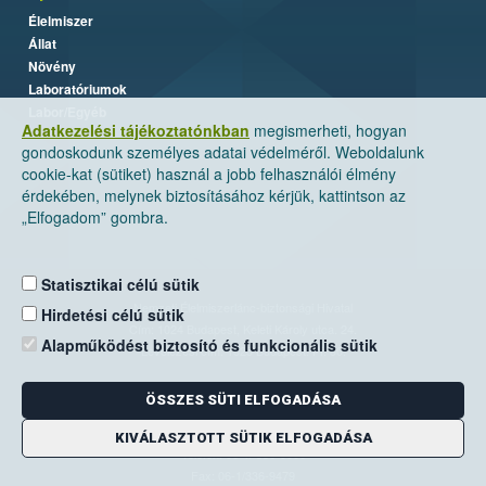
Élelmiszer
Állat
Növény
Laboratóriumok
Labor/Egyéb
Adatkezelési tájékoztatónkban
megismerheti, hogyan
gondoskodunk személyes adatai védelméről. Weboldalunk
cookie-kat (sütiket) használ a jobb felhasználói élmény
érdekében, melynek biztosításához kérjük, kattintson az
„Elfogadom” gombra.
Statisztikai célú sütik
Nemzeti Élelmiszerlánc-biztonsági Hivatal
Hirdetési célú sütik
Cím: 1024 Budapest, Keleti Károly utca. 24.
Alapműködést biztosító és funkcionális sütik
Levelezési cím: 1525 Budapest. Pf. 30.
ÖSSZES SÜTI ELFOGADÁSA
E-mail:
ugyfelszolgalat@nebih.gov.hu
Zöld szám: 06-80/263-244
KIVÁLASZTOTT SÜTIK ELFOGADÁSA
Telefon: 06-1/ 336-9000
Fax: 06-1/336-9479