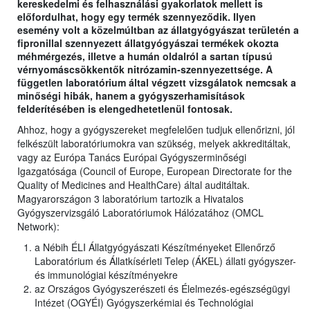
kereskedelmi és felhasználási gyakorlatok mellett is
előfordulhat, hogy egy termék szennyeződik. Ilyen
esemény volt a közelmúltban az állatgyógyászat területén a
fipronillal szennyezett állatgyógyászai termékek okozta
méhmérgezés, illetve a humán oldalról a sartan típusú
vérnyomáscsökkentők nitrózamin-szennyezettsége. A
független laboratórium által végzett vizsgálatok nemcsak a
minőségi hibák, hanem a gyógyszerhamisítások
felderítésében is elengedhetetlenül fontosak.
Ahhoz, hogy a gyógyszereket megfelelően tudjuk ellenőrizni, jól
felkészült laboratóriumokra van szükség, melyek akkreditáltak,
vagy az Európa Tanács Európai Gyógyszerminőségi
Igazgatósága (Council of Europe, European Directorate for the
Quality of Medicines and HealthCare) által auditáltak.
Magyarországon 3 laboratórium tartozik a Hivatalos
Gyógyszervizsgáló Laboratóriumok Hálózatához (OMCL
Network):
a Nébih ÉLI Állatgyógyászati Készítményeket Ellenőrző
Laboratórium és Állatkísérleti Telep (ÁKEL) állati gyógyszer-
és immunológiai készítményekre
az Országos Gyógyszerészeti és Élelmezés-egészségügyi
Intézet (OGYÉI) Gyógyszerkémiai és Technológiai