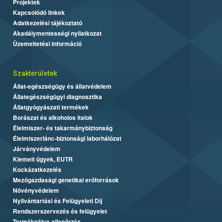
Projektek
Kapcsolódó linkek
Adatkezelési tájékoztató
Akadálymentességi nyilatkozat
Üzemeltetési információ
Szakterületek
Állat-egészségügy és állatvédelem
Állategészségügyi diagnosztika
Állatgyógyászati termékek
Borászat és alkoholos italok
Élelmiszer- és takarmánybiztonság
Élelmiszerlánc-biztonsági laborhálózat
Járványvédelem
Kiemelt ügyek, EUTR
Kockázatkezelés
Mezőgazdasági genetikai erőforrások
Növényvédelem
Nyilvántartási és Felügyeleti Díj
Rendszerszervezés és felügyelet
Termékpálya-ellenőrzés