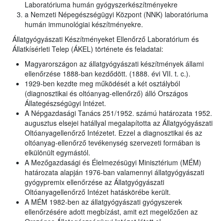
Laboratóriuma humán gyógyszerkészítményekre
a Nemzeti Népegészségügyi Központ (NNK) laboratóriuma
humán immunológiai készítményekre.
Állatgyógyászati Készítményeket Ellenőrző Laboratórium és
Állatkísérleti Telep (ÁKEL) története és feladatai:
Magyarországon az állatgyógyászati készítmények állami
ellenőrzése 1888-ban kezdődött. (1888. évi VII. t. c.).
1929-ben kezdte meg működését a két osztályból
(diagnosztikai és oltóanyag-ellenőrző) álló Országos
Állategészségügyi Intézet.
A Népgazdasági Tanács 251/1952. számú határozata 1952.
augusztus elsejei hatállyal megalapította az Állatgyógyászati
Oltóanyagellenőrző Intézetet. Ezzel a diagnosztikai és az
oltóanyag-ellenőrző tevékenység szervezeti formában is
elkülönült egymástól.
A Mezőgazdasági és Élelmezésügyi Minisztérium (MÉM)
határozata alapján 1976-ban valamennyi állatgyógyászati
gyógypremix ellenőrzése az Állatgyógyászati
Oltóanyagellenőrző Intézet hatáskörébe került.
A MÉM 1982-ben az állatgyógyászati gyógyszerek
ellenőrzésére adott megbízást, amit ezt megelőzően az