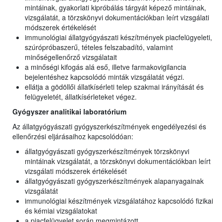
mintáinak, gyakorlati kipróbálás tárgyát képező mintáinak,
vizsgálatát, a törzskönyvi dokumentációkban leírt vizsgálati
módszerek értékelését
immunológiai állatgyógyászati készítmények piacfelügyeleti,
szúrópróbaszerű, tételes felszabadító, valamint
minőségellenőrző vizsgálatait
a minőségi kifogás alá eső, illetve farmakovigilancia
bejelentéshez kapcsolódó minták vizsgálatát végzi.
ellátja a gödöllői állatkísérleti telep szakmai irányítását és
felügyeletét, állatkísérleteket végez.
Gyógyszer analitikai laboratórium
Az állatgyógyászati gyógyszerkészítmények engedélyezési és
ellenőrzési eljárásaihoz kapcsolódóan:
állatgyógyászati gyógyszerkészítmények törzskönyvi
mintáinak vizsgálatát, a törzskönyvi dokumentációkban leírt
vizsgálati módszerek értékelését
állatgyógyászati gyógyszerkészítmények alapanyagainak
vizsgálatát
immunológiai készítmények vizsgálatához kapcsolódó fizikai
és kémiai vizsgálatokat
a piacfelügyelet során megmintázott