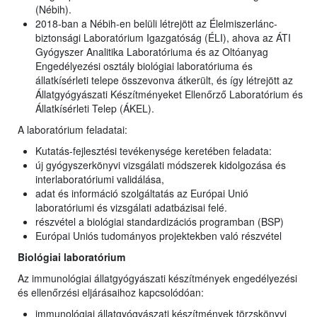
(Nébih).
2018-ban a Nébih-en belüli létrejött az Élelmiszerlánc-
biztonsági Laboratórium Igazgatóság (ÉLI), ahova az ÁTI
Gyógyszer Analitika Laboratóriuma és az Oltóanyag
Engedélyezési osztály biológiai laboratóriuma és
állatkísérleti telepe összevonva átkerült, és így létrejött az
Állatgyógyászati Készítményeket Ellenőrző Laboratórium és
Állatkísérleti Telep (ÁKEL).
A laboratórium feladatai:
Kutatás-fejlesztési tevékenysége keretében feladata:
új gyógyszerkönyvi vizsgálati módszerek kidolgozása és
interlaboratóriumi validálása,
adat és információ szolgáltatás az Európai Unió
laboratóriumi és vizsgálati adatbázisai felé.
részvétel a biológiai standardizációs programban (BSP)
Európai Uniós tudományos projektekben való részvétel
Biológiai laboratórium
Az immunológiai állatgyógyászati készítmények engedélyezési
és ellenőrzési eljárásaihoz kapcsolódóan:
immunológiai állatgyógyászati készítmények törzskönyvi