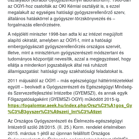
az OGYI-hoz csatolták az OKI Kémiai osztályát is, s ezzel
megalakult az egységes hatósági gyógyszerellenőrző szerv,
általános hatáskörrel a gyógyszer-törzskönyvezés és –
forgalmazás ellenőrzésére.
A népjóléti miniszter 1998-ban adta ki az intézet megújított
alapító okiratát, amelyben az OGYI-t, mint a hatósági
embergyógyászati gyógyszerellenőrzés országos szervét,
illetve, mint a minisztérium gyógyszerészeti módszertani és
tudományos központját nevesítik, azzal a megjegyzéssel, hogy
ellátja a mindenkori jogszabályok által reá ruházott
államigazgatási: hatósági vagy szakhatósági feladatokat is.
2011 májusától az OGYI – más egészségügyi háttérintézetekkel
együtt – beolvadt a Gyógyszerészeti és Egészségügyi Minőség-
és Szervezetfejlesztési Intézetbe (GYEMSZI), és annak egyik
Főigazgatóságaként (GYEMSZI-OGYI) működött 2015-ig.
https://fogalomtar.aeek.hu/index.php/Orsz%C3%A1gos_Gy
%C3%B3gyszer%C3%A9szeti_Int%C3%A9zet
Az Országos Gyógyszerészeti és Élelmezés-egészségügyi
Intézetről szóló 28/2015. (II. 25.) Korm. rendelet értelmében
2015. március 1-jétől az újonnan felállított Országos