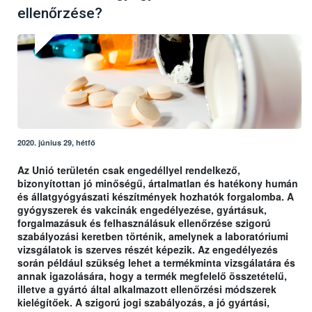
ellenőrzése?
2020. június 29, hétfő
Az Unió területén csak engedéllyel rendelkező,
bizonyítottan jó minőségű, ártalmatlan és hatékony humán
és állatgyógyászati készítmények hozhatók forgalomba. A
gyógyszerek és vakcinák engedélyezése, gyártásuk,
forgalmazásuk és felhasználásuk ellenőrzése szigorú
szabályozási keretben történik, amelynek a laboratóriumi
vizsgálatok is szerves részét képezik. Az engedélyezés
során például szükség lehet a termékminta vizsgálatára és
annak igazolására, hogy a termék megfelelő összetételű,
illetve a gyártó által alkalmazott ellenőrzési módszerek
kielégítőek. A szigorú jogi szabályozás, a jó gyártási,