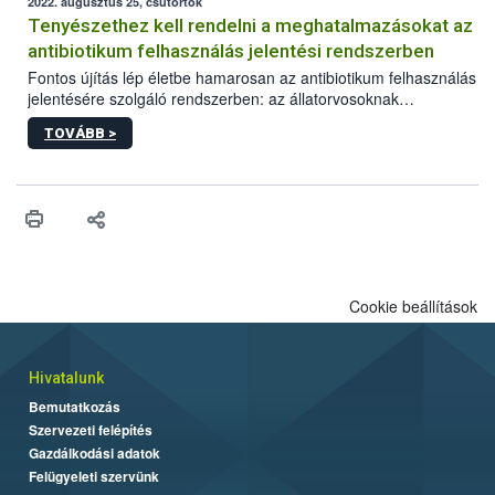
2022. augusztus 25, csütörtök
Tenyészethez kell rendelni a meghatalmazásokat az
antibiotikum felhasználás jelentési rendszerben
Fontos újítás lép életbe hamarosan az antibiotikum felhasználás
jelentésére szolgáló rendszerben: az állatorvosoknak
meghatalmazottjaikat konkrét tenyészetekhez kell rendelniük. A
TOVÁBB >
jogosultságokat mind az online, mind a papír alapú
nyomtatvánnyal létrehozott meghatalmazásoknál szükséges
beállítani. Az augusztus 29-én élesedő fejlesztés az átláthatóbb
ügyintézést és az adatvédelem fokozását szolgálja.
Cookie beállítások
Hivatalunk
Bemutatkozás
Szervezeti felépítés
Gazdálkodási adatok
Felügyeleti szervünk