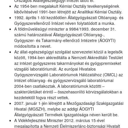
Országos Állategészségügyi Intézet látott el.
Az 1954-ben megalakult Kémiai Osztály tevékenységének
kibővítésével 1991-ben létrejött az Analitikai Kémiai Osztály.
1992. április 1-tôl kezdődően Állatgyógyászati Oltóanyag- és
Gyógyszerellenőrző Intézet néven folytatódott a munka.
A földművelésügyi miniszter a 9984/1993. december 31.
számú határozatával Állatgyógyászati Oltóanyag-,
Gyógyszer- és Takarmány-ellenőrző Intézetre (ÁOGYTI)
módosította a nevet.
Az állat-egészségügyi szolgálat szervezetei közül a legelsők
között, 1994-ben akkreditálta a Nemzeti Akkreditáló Testület
az intézet gyógyszeres takarmányokat és gyógypremixeket
vizsgáló laboratóriumát. Az európai Hivatalos
Gyógyszervizsgáló Laboratóriumok Hálózatához (OMCL) az
intézet oltóanyag- és gyógyszervizsgáló laboratóriumai
2004-ben csatlakoztak. A laboratóriumok közötti –
szakterületüket érintő – összehasonlító körvizsgálatokban a
kezdetektől fogva részt vettek.
2007. január 1-jén létrejött a Mezőgazdasági Szakigazgatási
Hivatal (MGSZH), melybe az addigi ÁOGYTI
Állatgyógyászati Termékek Igazgatósága néven került be.
A Vidékfejlesztési Miniszter 2012. március 15-ével
megalapította a Nemzeti Élelmiszerlánc-biztonsági Hivatalt