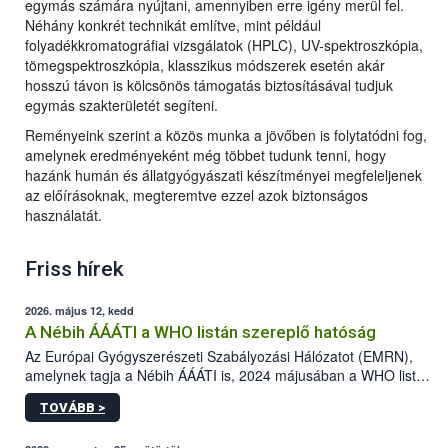
egymás számára nyújtani, amennyiben erre igény merül fel.
Néhány konkrét technikát említve, mint például
folyadékkromatográfiai vizsgálatok (HPLC), UV-spektroszkópia,
tömegspektroszkópia, klasszikus módszerek esetén akár
hosszú távon is kölcsönös támogatás biztosításával tudjuk
egymás szakterületét segíteni.
Reményeink szerint a közös munka a jövőben is folytatódni fog,
amelynek eredményeként még többet tudunk tenni, hogy
hazánk humán és állatgyógyászati készítményei megfeleljenek
az előírásoknak, megteremtve ezzel azok biztonságos
használatát.
Friss hírek
2026. május 12, kedd
A Nébih ÁÁÁTI a WHO listán szereplő hatóság
Az Európai Gyógyszerészeti Szabályozási Hálózatot (EMRN),
amelynek tagja a Nébih ÁÁÁTI is, 2024 májusában a WHO listán
szereplő hatóságaként (WLA) ismerték el.
TOVÁBB >