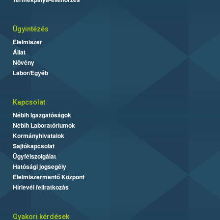
Ügyintézés
Élelmiszer
Állat
Növény
Labor/Egyéb
Kapcsolat
Nébih Igazgatóságok
Nébih Laboratóriumok
Kormányhivatalok
Sajtókapcsolat
Ügyfélszolgálat
Hatósági jogsegély
Élelmiszermentő Központ
Hírlevél feliratkozás
Gyakori kérdések