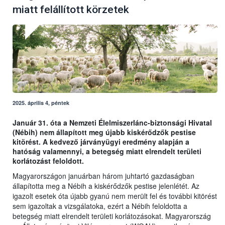
miatt felállított körzetek
2025. április 4, péntek
Január 31. óta a Nemzeti Élelmiszerlánc-biztonsági Hivatal
(Nébih) nem állapított meg újabb kiskérődzők pestise
kitörést. A kedvező járványügyi eredmény alapján a
hatóság valamennyi, a betegség miatt elrendelt területi
korlátozást feloldott.
Magyarországon januárban három juhtartó gazdaságban
állapította meg a Nébih a kiskérődzők pestise jelenlétét. Az
igazolt esetek óta újabb gyanú nem merült fel és további kitörést
sem igazoltak a vizsgálatoka, ezért a Nébih feloldotta a
betegség miatt elrendelt területi korlátozásokat. Magyarország