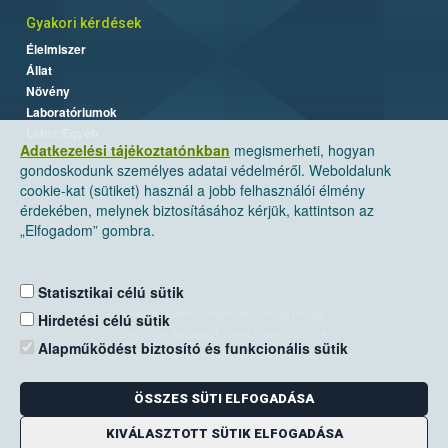
Gyakori kérdések
Élelmiszer
Állat
Növény
Laboratóriumok
Labor/Egyéb
Adatkezelési tájékoztatónkban
megismerheti, hogyan
gondoskodunk személyes adatai védelméről. Weboldalunk
cookie-kat (sütiket) használ a jobb felhasználói élmény
érdekében, melynek biztosításához kérjük, kattintson az
„Elfogadom” gombra.
Statisztikai célú sütik
Nemzeti Élelmiszerlánc-biztonsági Hivatal
Hirdetési célú sütik
Cím: 1024 Budapest, Keleti Károly utca. 24.
Alapműködést biztosító és funkcionális sütik
Levelezési cím: 1525 Budapest. Pf. 30.
ÖSSZES SÜTI ELFOGADÁSA
E-mail:
ugyfelszolgalat@nebih.gov.hu
Zöld szám: 06-80/263-244
KIVÁLASZTOTT SÜTIK ELFOGADÁSA
Telefon: 06-1/ 336-9000