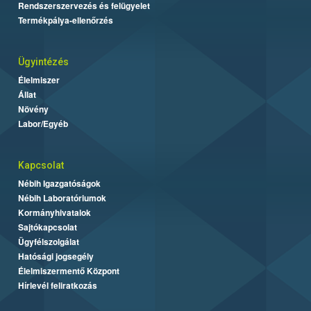
Rendszerszervezés és felügyelet
Termékpálya-ellenőrzés
Ügyintézés
Élelmiszer
Állat
Növény
Labor/Egyéb
Kapcsolat
Nébih Igazgatóságok
Nébih Laboratóriumok
Kormányhivatalok
Sajtókapcsolat
Ügyfélszolgálat
Hatósági jogsegély
Élelmiszermentő Központ
Hírlevél feliratkozás