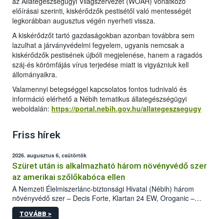
az Állategészségügyi Világszervezet (WOAH) vonatkozó
előírásai szerinti, kiskérődzők pestisétől való mentességét
legkorábban augusztus végén nyerheti vissza.
A kiskérődzőt tartó gazdaságokban azonban továbbra sem
lazulhat a járványvédelmi fegyelem, ugyanis nemcsak a
kiskérődzők pestisének újbóli megjelenése, hanem a ragadós
száj-és körömfájás vírus terjedése miatt is vigyázniuk kell
állományaikra.
Valamennyi betegséggel kapcsolatos fontos tudnivaló és
információ elérhető a Nébih tematikus állategészségügyi
weboldalán:
https://portal.nebih.gov.hu/allategeszsegugy
Friss hírek
2026. augusztus 6, csütörtök
Szüret után is alkalmazható három növényvédő szer
az amerikai szőlőkabóca ellen
A Nemzeti Élelmiszerlánc-biztonsági Hivatal (Nébih) három
növényvédő szer – Decis Forte, Klartan 24 EW, Oroganic –
engedélyokiratát módosította, így azok a szüretet követően,
TOVÁBB >
egészen a vesszőérettség (BBCH 91) stádiumáig