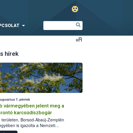
PCSOLAT
s hírek
augusztus 7, péntek
b vármegyében jelent meg a
srontó karcsúdíszbogár
 területen, Borsod-Abaúj-Zemplén
gyében is igazolta a Nemzeti
iszerlánc-biztonsági Hivatal (Nébih) a