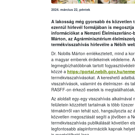
2024. március 22, péntek
A lakosság még gyorsabb és közvetlen t
ezentúl hírlevél formájában is megosztja
információkat a Nemzeti Élelmiszerlánc-bi
Márton, az Agrárminisztérium élelmiszerip
termékvisszahívás hírlevélre a Nébih web
Dr. Nobilis Márton emlékeztetett, mind a k
a magyar emberek érdekeinek védeleme. Az e
legmegbízhatóbbnak tartott fogyasztóvédelm
közzé a
https://portal.nebih.gov.hu/term
termékvisszahívásokat. A kereshető adatbázis
visszahívások, valamint és élelmiszer- és t
RASFF-on érkező esetek is megtalálhatóak
Az aloldalt egy-egy visszahívás alkalmával 
felületein közzétett tartalmak is több tízeze
témakörről van tehát szó, hangsúlyozta az 
közvetlen megosztását segíti a jövőben a Néb
termékvisszahívás publikálását követően els
legfontosabb alapinformációk kapnak helyet
is megtalálható lesz.