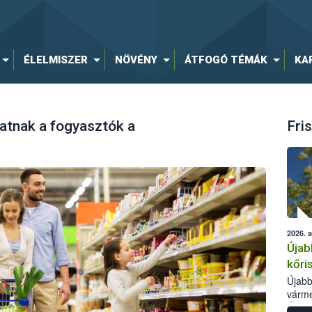
ÉLELMISZER
NÖVÉNY
ÁTFOGÓ TÉMÁK
KA
hatnak a fogyasztók a
Fris
2026. 
Újab
kőri
Újabb
várme
Élelm