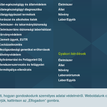
Állat-egészségügy és állatvédelem
Élelmiszer
Állategészségügyi diagnosztika
Állat
Állatgyógyászati termékek
Növény
Borászat és alkoholos italok
Labor/Egyéb
Élelmiszer- és takarmánybiztonság
Élelmiszerlánc-biztonsági laborhálózat
Járványvédelem
Kiemelt ügyek, EUTR
Kockázatkezelés
Mezőgazdasági genetikai erőforrások
Gyakori kérdések
Növényvédelem
Nyilvántartási és Felügyeleti Díj
Élelmiszer
Rendszerszervezés és felügyelet
Állat
Termékpálya-ellenőrzés
Növény
Laboratóriumok
Labor/Egyéb
, hogyan gondoskodunk személyes adatai védelméről. Weboldalunk cook
jük, kattintson az „Elfogadom” gombra.