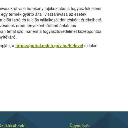
hívásokról való hatékony tájékoztatás a fogyasztók elemi
 egy termék gyártó általi visszahívása az esetek
előtt tartó és felelős vállalkozói döntésként értékelhető.
nőrzésének eredményeként történő önkéntes
 van tehát szó, hanem a fogyasztóvédelmet középpontba
yítékáról.
lapján, a
https://portal.nebih.gov.hu/hirlevel
oldalon
Szakterületek
Ügyintézés