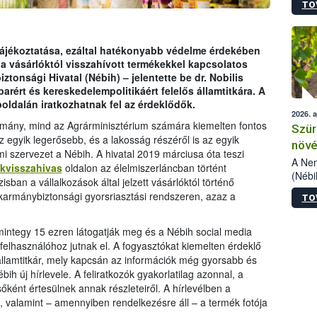
TO
kőris
jelen
talál
azono
ájékoztatása, ezáltal hatékonyabb védelme érdekében
folyta
 a vásárlóktól visszahívott termékekkel kapcsolatos
intéz
ztonsági Hivatal (Nébih) – jelentette be dr. Nobilis
össze
arért és kereskedelempolitikáért felelős államtitkára. A
érdek
oldalán iratkozhatnak fel az érdeklődők.
2026. 
ormány, mind az Agrárminisztérium számára kiemelten fontos
Szür
gyik legerősebb, és a lakosság részéről is az egyik
növé
i szervezet a Nébih. A hivatal 2019 márciusa óta teszi
szől
A Nem
ekvisszahivas
oldalon az élelmiszerláncban történt
(Nébi
ban a vállalkozások által jelzett vásárlóktól történő
Klart
akarmánybiztonsági gyorsriasztási rendszeren, azaz a
TO
módos
.
egész
felha
mintegy 15 ezren látogatják meg és a Nébih social media
célja
r felhasználóhoz jutnak el. A fogyasztókat kiemelten érdeklő
lehet
államtitkár, mely kapcsán az információk még gyorsabb és
Az Or
ih új hírlevele. A feliratkozók gyakorlatilag azonnal, a
felha
őként értesülnek annak részleteiről. A hírlevélben a
terme
, valamint – amennyiben rendelkezésre áll – a termék fotója