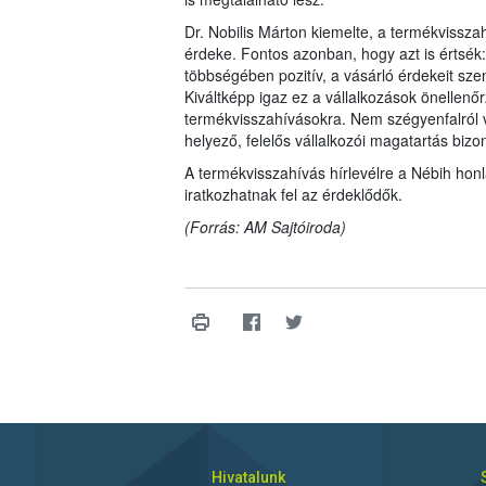
Dr. Nobilis Márton kiemelte, a termékvissza
érdeke. Fontos azonban, hogy azt is értsék:
többségében pozitív, a vásárló érdekeit szem 
Kiváltképp igaz ez a vállalkozások önelle
termékvisszahívásokra. Nem szégyenfalról
helyező, felelős vállalkozói magatartás bizon
A termékvisszahívás hírlevélre a Nébih hon
iratkozhatnak fel az érdeklődők.
(Forrás: AM Sajtóiroda)
Hivatalunk