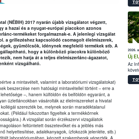
TO
szapo
sütög
techni
alapa
tal (NÉBIH) 2017 nyarán újabb vizsgálatot végzett,
higié
ogy a hazai és a nyugat-európai piacokon azonos
hőkez
rlánc-termékeket forgalmaznak-e. A jelenlegi vizsgálat
tárol
 pl. a grillezéshez kapcsolódó csomagolt élelmiszerek,
Hivat
dségek, gyümölcsök, idénynek megfelelő termékek stb. A
2026. 
a biz
egállapítható, hogy a különböző piacokra különböző
Új E
ezik, nem hatja át a teljes élelmiszerlánc-ágazatot,
enként vizsgálható.
Az In
követ
szere
TO
rtve a mintavételt, valamint a laboratóriumi vizsgálatokat)
ékek beszerzése nem hatósági mintavétellel történt – erre a
ehetősége –, hanem külföldön és belföldön egyaránt, a
n üzletláncokban vásárolták az élelmiszereket a hivatal
kollégái szerezték be, melynek során maradéktalanul
sokat. (Például fokozottan figyeltek a termékkörnek
onosságára.) A vizsgálat során érzékszervi vizsgálatok
omagoláson feltüntetett összetevőket és a jelölés más
nő helyettesítése, adalékanyagok, ízfokozók jelenléte, stb.)
ditált laboratóriumában, képzett szakemberek végezték. A