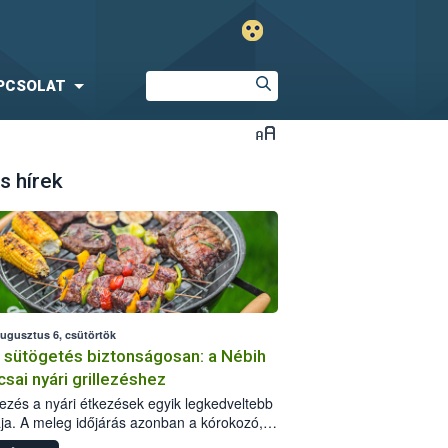
PCSOLAT
s hírek
augusztus 6, csütörtök
i sütögetés biztonságosan: a Nébih
csai nyári grillezéshez
llezés a nyári étkezések egyik legkedveltebb
ja. A meleg időjárás azonban a kórokozó,
st okozó baktériumok gyorsabb