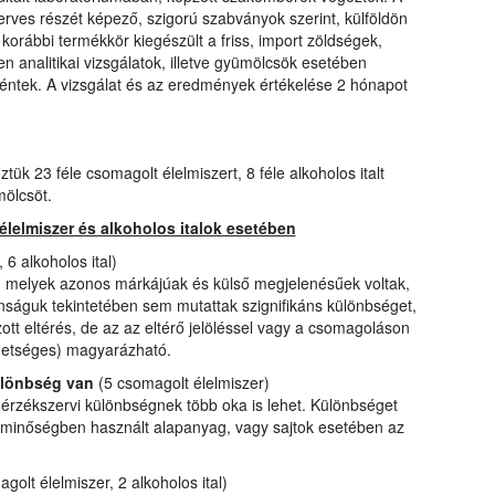
zerves részét képező, szigorú szabványok szerint, külföldön
A korábbi termékkör kiegészült a friss, import zöldségek,
n analitikai vizsgálatok, illetve gyümölcsök esetében
éntek. A vizsgálat és az eredmények értékelése 2 hónapot
ük 23 féle csomagolt élelmiszert, 8 féle alkoholos italt
mölcsöt.
élelmiszer és alkoholos italok esetében
6 alkoholos ital)
, melyek azonos márkájúak és külső megjelenésűek voltak,
onságuk tekintetében sem mutattak szignifikáns különbséget,
ott eltérés, de az az eltérő jelöléssel vagy a csomagoláson
lehetséges) magyarázható.
ülönbség van
(5 csomagolt élelmiszer)
érzékszervi különbségnek több oka is lehet. Különbséget
minőségben használt alapanyag, vagy sajtok esetében az
golt élelmiszer, 2 alkoholos ital)