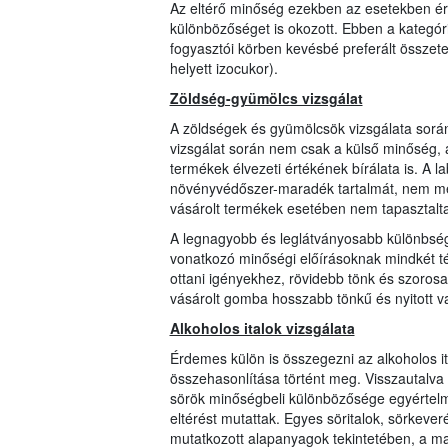
Az eltérő minőség ezekben az esetekben érh
különbözőséget is okozott. Ebben a kategóri
fogyasztói körben kevésbé preferált összetev
helyett izocukor).
Zöldség-gyümölcs vizsgálat
A zöldségek és gyümölcsök vizsgálata során
vizsgálat során nem csak a külső minőség, a
termékek élvezeti értékének bírálata is. A 
növényvédőszer-maradék tartalmát, nem me
vásárolt termékek esetében nem tapasztalt
A legnagyobb és leglátványosabb különbség 
vonatkozó minőségi előírásoknak mindkét tét
ottani igényekhez, rövidebb tönk és szorosa
vásárolt gomba hosszabb tönkű és nyitott va
Alkoholos italok vizsgálata
Érdemes külön is összegezni az alkoholos ita
összehasonlítása történt meg. Visszautalva
sörök minőségbeli különbözősége egyértelműe
eltérést mutattak. Egyes söritalok, sörkeve
mutatkozott alapanyagok tekintetében, a m