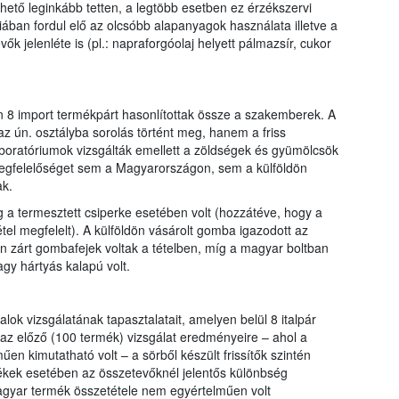
ető leginkább tetten, a legtöbb esetben ez érzékszervi
ában fordul elő az olcsóbb alapanyagok használata illetve a
ők jelenléte is (pl.: napraforgóolaj helyett pálmazsír, cukor
 8 import termékpárt hasonlítottak össze a szakemberek. A
z ún. osztályba sorolás történt meg, hanem a friss
laboratóriumok vizsgálták emellett a zöldségek és gyümölcsök
gfelelőséget sem a Magyarországon, sem a külföldön
ak.
a termesztett csiperke esetében volt (hozzátéve, hogy a
el megfelelt). A külföldön vásárolt gomba igazodott az
n zárt gombafejek voltak a tételben, míg a magyar boltban
gy hártyás kalapú volt.
lok vizsgálatának tapasztalatait, amelyen belül 8 italpár
 az előző (100 termék) vizsgálat eredményeire – ahol a
n kimutatható volt – a sörből készült frissítők szintén
rékek esetében az összetevőknél jelentős különbség
agyar termék összetétele nem egyértelműen volt