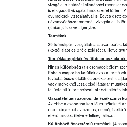
vizsgálat a hatósági ellenőrzési rendszer s
is elfogadott vizsgálati módszerrel történt. 
gyümölcsök vizsgálatával is. Egyes esetekbe
növényvédőszer-maradék vizsgálatok is tört
(június-július) vett igénybe.
Termékek
39 termékpárt vizsgáltak a szakemberek, közt
(koktél alap) és 8 féle zöldséget, illetve gyü
Termékkategóriák és főbb tapasztalatok 
Nincs különbség
(14 csomagolt élelmiszer, 
Ebbe a csoportba kerültek azok a termékek
továbbá összetételük és érzékszervi tulajd
vagy melyeknél „csak első látásra” mutatkoz
feltüntetett információval (pl.: színeltérés 
Összetételben azonos, de érzékszervi k
Az ebbe a csoportba kerülő termékeknél az 
eredményezhet az azonos, de mégis eltérő 
eltérő tárolás, illetve érleltségi állapot.
Különböző összetételű termékek
(4 csoma