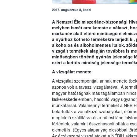
2017. augusztus 8, kedd
A Nemzeti Élelmiszerlánc-biztonsági Hiva
melyben ismét arra kereste a választ, h
márkanév alatt eltérő minőségű élelmisze
a nyárhoz köthető termékekre terjedt ki,
alkoholos és alkoholmentes italok, zöl
vizsgált termékek alapján továbbra is m
minőségben történő gyártás jelensége lét
ezért a kettős minőség jelensége termék
A vizsgálat menete
A vizsgálat szempontjai, annak menete (beleé
azonos volt a tavaszi vizsgálatéval. A term
magyar hatóságnak más tagállamban nincs l
kiskereskedelemben, hasonló vagy ugyanolya
munkatársai. Valamennyi terméket a NÉBIH 
betartották a vonatkozó szabályokat, előírá
megfelelő szállításra és a hűtési lánc folyt
történtek, valamint összehasonlították a cs
elemeit is. (Egyes alapanyag olcsóbbal törté
Az érzékszervi vizsgálatokat a NÉBIH akkre