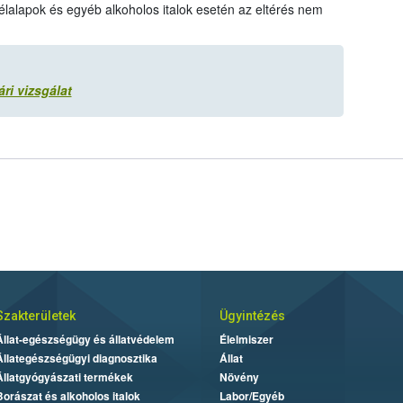
télalapok és egyéb alkoholos italok esetén az eltérés nem
ri vizsgálat
Szakterületek
Ügyintézés
Állat-egészségügy és állatvédelem
Élelmiszer
Állategészségügyi diagnosztika
Állat
Állatgyógyászati termékek
Növény
Borászat és alkoholos italok
Labor/Egyéb