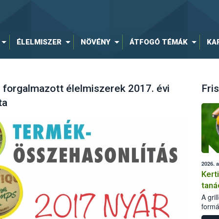
ÉLELMISZER
NÖVÉNY
ÁTFOGÓ TÉMÁK
KA
forgalmazott élelmiszerek 2017. évi
Fris
ta
2026. 
Kert
taná
A gri
formá
romlá