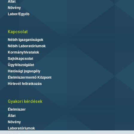
Állat
Növény
Labor/Egyéb
Kapcsolat
Nébih Igazgatóságok
Nébih Laboratóriumok
Kormányhivatalok
Sajtókapcsolat
Ügyfélszolgálat
Hatósági jogsegély
Élelmiszermentő Központ
Hírlevél feliratkozás
Gyakori kérdések
Élelmiszer
Állat
Növény
Laboratóriumok