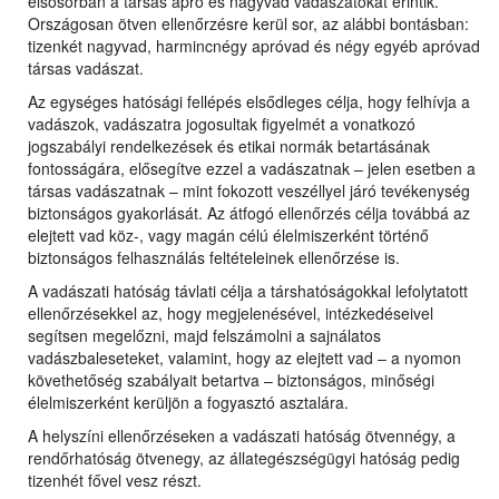
elsősorban a társas apró és nagyvad vadászatokat érintik.
Országosan ötven ellenőrzésre kerül sor, az alábbi bontásban:
tizenkét nagyvad, harmincnégy apróvad és négy egyéb apróvad
társas vadászat.
Az egységes hatósági fellépés elsődleges célja, hogy felhívja a
vadászok, vadászatra jogosultak figyelmét a vonatkozó
jogszabályi rendelkezések és etikai normák betartásának
fontosságára, elősegítve ezzel a vadászatnak – jelen esetben a
társas vadászatnak – mint fokozott veszéllyel járó tevékenység
biztonságos gyakorlását. Az átfogó ellenőrzés célja továbbá az
elejtett vad köz-, vagy magán célú élelmiszerként történő
biztonságos felhasználás feltételeinek ellenőrzése is.
A vadászati hatóság távlati célja a társhatóságokkal lefolytatott
ellenőrzésekkel az, hogy megjelenésével, intézkedéseivel
segítsen megelőzni, majd felszámolni a sajnálatos
vadászbaleseteket, valamint, hogy az elejtett vad – a nyomon
követhetőség szabályait betartva – biztonságos, minőségi
élelmiszerként kerüljön a fogyasztó asztalára.
A helyszíni ellenőrzéseken a vadászati hatóság ötvennégy, a
rendőrhatóság ötvenegy, az állategészségügyi hatóság pedig
tizenhét fővel vesz részt.