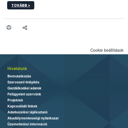
sérülés, illetve ennek veszélye keletkezésekor felmerülő
TOVÁBB >
hatósági feladatokat, valamint a veszélyes eb tartását és annak
engedélyezését. Ezen eljárások során szükség esetén be kell
vonni az ebek viselkedésének megítélésében jártas szakértőt.
Cookie beállítások
Hivatalunk
Bemutatkozás
Szervezeti felépítés
Gazdálkodási adatok
Felügyeleti szervünk
Projektek
Kapcsolódó linkek
Adatkezelési tájékoztató
Akadálymentességi nyilatkozat
Üzemeltetési információ