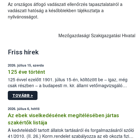
Az országos átfogó vadászati ellenőrzés tapasztalatairól a
vadászati hatóság a későbbiekben tájékoztatja a
nyilvánosságot.
Mezőgazdasági Szakigazgatási Hivatal
Friss hírek
2026. július 15, szerda
125 éve történt
125 évvel ezelőtt 1901. július 15-én, költözött be – igaz, még
csak részben – a budapesti m. kir. állami vetőmagvizsgáló
állomás a Kis Rókus utca 15. szám alatti, Czigler Győző által
TOVÁBB >
tervezett új épületébe.
2026. július 6, hétfő
Az ebek viselkedésének megítélésében jártas
szakértők listája
A kedvtelésből tartott állatok tartásáról és forgalmazásáról szóló
41/2010. (II. 26.) Korm.rendelet szabályozza az eb okozta fizikai