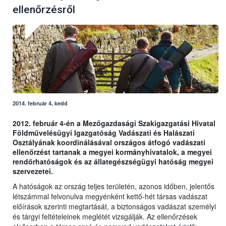
ellenőrzésről
2014. február 4, kedd
2012. február 4-én a Mezőgazdasági Szakigazgatási Hivatal
Földművelésügyi Igazgatóság Vadászati és Halászati
Osztályának koordinálásával országos átfogó vadászati
ellenőrzést tartanak a megyei kormányhivatalok, a megyei
rendőrhatóságok és az állategészségügyi hatóság megyei
szervezetei.
A hatóságok az ország teljes területén, azonos időben, jelentős
létszámmal felvonulva megyénként kettő-hét társas vadászat
előírások szerinti megtartását, a biztonságos vadászat személyi
és tárgyi feltételeinek meglétét vizsgálják. Az ellenőrzések