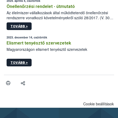
2024. április 4, csütörtök
Önellenőrzési rendelet - útmutató
Az élelmiszer-vállalkozások által működtetendő önellenőrzési
rendszerre vonatkozó követelményekről szóló 28/2017. (V. 30.)
FM rendelet (a továbbiakban: rendelet) 2023 novemberi
TOVÁBB >
módosítása komoly változást jelent a közép- és
nagyvállalkozások önellenőrzési tevékenységében.
2023. december 14, csütörtök
Elismert tenyésztő szervezetek
Magyarországon elismert tenyésztő szervezetek
TOVÁBB >
Cookie beállítások