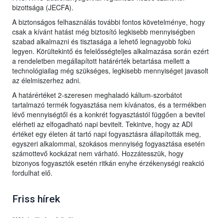
bizottsága (JECFA).
A biztonságos felhasználás további fontos követelménye, hogy
csak a kívánt hatást még biztosító legkisebb mennyiségben
szabad alkalmazni és tisztasága a lehető legnagyobb fokú
legyen. Körültekintő és felelősségteljes alkalmazása során ezért
a rendeletben megállapított határérték betartása mellett a
technológiailag még szükséges, legkisebb mennyiséget javasolt
az élelmiszerhez adni.
A határértéket 2-szeresen meghaladó kálium-szorbátot
tartalmazó termék fogyasztása nem kívánatos, és a termékben
lévő mennyiségtől és a konkrét fogyasztástól függően a bevitel
elérheti az elfogadható napi bevitelt. Tekintve, hogy az ADI
értéket egy életen át tartó napi fogyasztásra állapították meg,
egyszeri alkalommal, szokásos mennyiség fogyasztása esetén
számottevő kockázat nem várható. Hozzátesszük, hogy
bizonyos fogyasztók esetén ritkán enyhe érzékenységi reakció
fordulhat elő.
Friss hírek