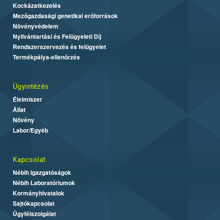
Kockázatkezelés
Mezőgazdasági genetikai erőforrások
Növényvédelem
Nyilvántartási és Felügyeleti Díj
Rendszerszervezés és felügyelet
Termékpálya-ellenőrzés
Ügyintézés
Élelmiszer
Állat
Növény
Labor/Egyéb
Kapcsolat
Nébih Igazgatóságok
Nébih Laboratóriumok
Kormányhivatalok
Sajtókapcsolat
Ügyfélszolgálat