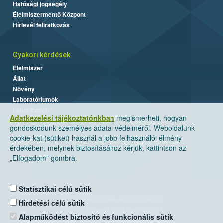
Hatósági jogsegély
Élelmiszermentő Központ
Hírlevél feliratkozás
Gyakori kérdések
Élelmiszer
Állat
Növény
Laboratóriumok
Labor/Egyéb
Adatkezelési tájékoztatónkban
megismerheti, hogyan
gondoskodunk személyes adatai védelméről. Weboldalunk
cookie-kat (sütiket) használ a jobb felhasználói élmény
érdekében, melynek biztosításához kérjük, kattintson az
„Elfogadom” gombra.
Statisztikai célú sütik
Nemzeti Élelmiszerlánc-biztonsági Hivatal
Hirdetési célú sütik
Cím: 1024 Budapest, Keleti Károly utca. 24.
Alapműködést biztosító és funkcionális sütik
Levelezési cím: 1525 Budapest. Pf. 30.