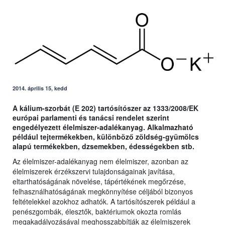
2014. április 15, kedd
A kálium-szorbát (E 202) tartósítószer az 1333/2008/EK
európai parlamenti és tanácsi rendelet szerint
engedélyezett élelmiszer-adalékanyag. Alkalmazható
például tejtermékekben, különböző zöldség-gyümölcs
alapú termékekben, dzsemekben, édességekben stb.
Az élelmiszer-adalékanyag nem élelmiszer, azonban az
élelmiszerek érzékszervi tulajdonságainak javítása,
eltarthatóságának növelése, tápértékének megőrzése,
felhasználhatóságának megkönnyítése céljából bizonyos
feltételekkel azokhoz adhatók. A tartósítószerek például a
penészgombák, élesztők, baktériumok okozta romlás
megakadályozásával meghosszabbítják az élelmiszerek