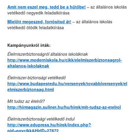
Amit nem eszel meg, tedd be a hűtőbe!
– az általános iskolás
vetélkedő negyedik feladatkiírása
Mielőtt megeszed, forrósítsd át!
– az általános iskolás
vetélkedő ötödik feladatkiírása
Kampányunkról írták:
Élelmiszerbiztonságról általános iskoláknak
http://www.moderniskola.hu/cikk/elelmiszerbiztonsagrol-
altalanos-iskolaknak
Élelmiszer-biztonsági vetélkedő
http://www.budapestedu.hu/versenyek/tovabbiversenyek/el
elmiszerbiztonsag.html
Mit tudsz az ételről?
http://hirmagazin.sulinet.hu/hu/hirek/mit-tudsz-az-etelrol
Élelmiszerbiztonsági vetélkedő indul
http://www.edupress.hu/hirek/index.php?
pid=egycikk&HirID=27872