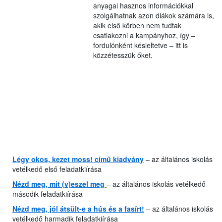
anyagai hasznos információkkal
szolgálhatnak azon diákok számára is,
akik első körben nem tudtak
csatlakozni a kampányhoz, így –
fordulónként késleltetve – itt is
közzétesszük őket.
Légy okos, kezet moss! című kiadvány
– az általános iskolás
vetélkedő első feladatkiírása
Nézd meg, mit (v)eszel meg
– az általános iskolás vetélkedő
második feladatkiírása
Nézd meg, jól átsült-e a hús és a fasírt!
– az általános iskolás
vetélkedő harmadik feladatkiírása