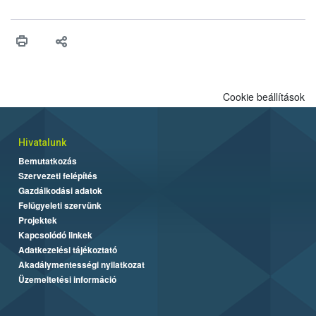
engedélyezését. Ezen eljárások során szükség esetén be kell
vonni az ebek viselkedésének megítélésében jártas szakértőt.
Cookie beállítások
Hivatalunk
Bemutatkozás
Szervezeti felépítés
Gazdálkodási adatok
Felügyeleti szervünk
Projektek
Kapcsolódó linkek
Adatkezelési tájékoztató
Akadálymentességi nyilatkozat
Üzemeltetési információ