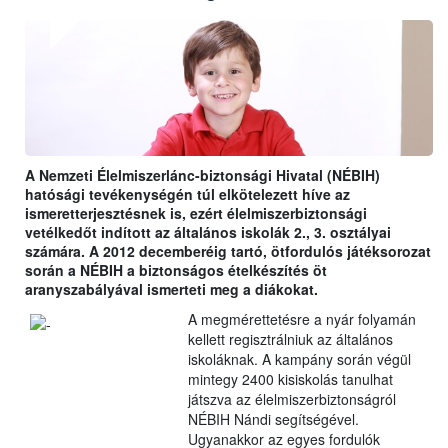
A Nemzeti Élelmiszerlánc-biztonsági Hivatal (NÉBIH)
hatósági tevékenységén túl elkötelezett híve az
ismeretterjesztésnek is, ezért élelmiszerbiztonsági
vetélkedőt indított az általános iskolák 2., 3. osztályai
számára. A 2012 decemberéig tartó, ötfordulós játéksorozat
során a NÉBIH a biztonságos ételkészítés öt
aranyszabályával ismerteti meg a diákokat.
A megmérettetésre a nyár folyamán
kellett regisztrálniuk az általános
iskoláknak. A kampány során végül
mintegy 2400 kisiskolás tanulhat
játszva az élelmiszerbiztonságról
NÉBIH Nándi segítségével.
Ugyanakkor az egyes fordulók