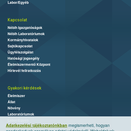
Labor/Egyéb
Kapcsolat
Nébih Igazgatóságok
Nébih Laboratóriumok
Kormányhivatalok
Sajtókapcsolat
Ügyfélszolgálat
Hatósági jogsegély
Élelmiszermentő Központ
Hírlevél feliratkozás
Gyakori kérdések
Élelmiszer
Állat
Növény
Laboratóriumok
Labor/Egyéb
Adatkezelési tájékoztatónkban
megismerheti, hogyan