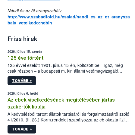
Nándi és az öt aranyszabály
http://www.szabadfold.hu/csalad/nandi_es_az_ot_aranysza
baly_vetelkedo:nebih
Friss hírek
2026. július 15, szerda
125 éve történt
125 évvel ezelőtt 1901. július 15-én, költözött be – igaz, még
csak részben – a budapesti m. kir. állami vetőmagvizsgáló
állomás a Kis Rókus utca 15. szám alatti, Czigler Győző által
TOVÁBB >
tervezett új épületébe.
2026. július 6, hétfő
Az ebek viselkedésének megítélésében jártas
szakértők listája
A kedvtelésből tartott állatok tartásáról és forgalmazásáról szóló
41/2010. (II. 26.) Korm.rendelet szabályozza az eb okozta fizikai
sérülés, illetve ennek veszélye keletkezésekor felmerülő
TOVÁBB >
hatósági feladatokat, valamint a veszélyes eb tartását és annak