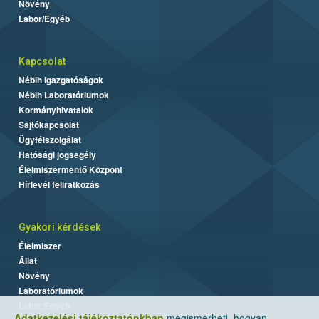
Növény
Labor/Egyéb
Kapcsolat
Nébih Igazgatóságok
Nébih Laboratóriumok
Kormányhivatalok
Sajtókapcsolat
Ügyfélszolgálat
Hatósági jogsegély
Élelmiszermentő Központ
Hírlevél feliratkozás
Gyakori kérdések
Élelmiszer
Állat
Növény
Laboratóriumok
Labor/Egyéb
Adatkezelési tájékoztatónkban
megismerheti, hogyan