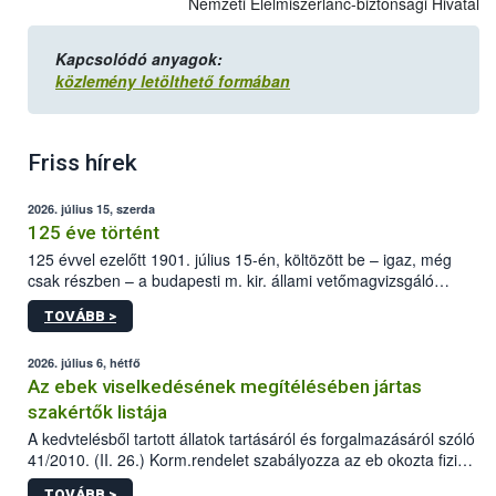
Nemzeti Élelmiszerlánc-biztonsági Hivatal
Kapcsolódó anyagok:
közlemény letölthető formában
Friss hírek
2026. július 15, szerda
125 éve történt
125 évvel ezelőtt 1901. július 15-én, költözött be – igaz, még
csak részben – a budapesti m. kir. állami vetőmagvizsgáló
állomás a Kis Rókus utca 15. szám alatti, Czigler Győző által
TOVÁBB >
tervezett új épületébe.
2026. július 6, hétfő
Az ebek viselkedésének megítélésében jártas
szakértők listája
A kedvtelésből tartott állatok tartásáról és forgalmazásáról szóló
41/2010. (II. 26.) Korm.rendelet szabályozza az eb okozta fizikai
sérülés, illetve ennek veszélye keletkezésekor felmerülő
TOVÁBB >