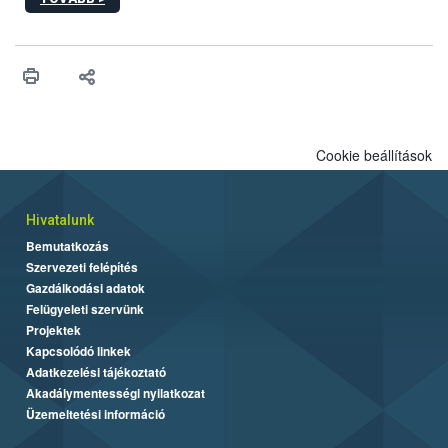
hatósági feladatokat, valamint a veszélyes eb tartását és annak
engedélyezését. Ezen eljárások során szükség esetén be kell
vonni az ebek viselkedésének megítélésében jártas szakértőt.
Cookie beállítások
Hivatalunk
Bemutatkozás
Szervezeti felépítés
Gazdálkodási adatok
Felügyeleti szervünk
Projektek
Kapcsolódó linkek
Adatkezelési tájékoztató
Akadálymentességi nyilatkozat
Üzemeltetési információ