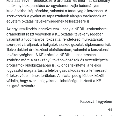
kutatásai révén rendelkezésre álló adat- és információállomány
hatékony bekapcsolása az egyetemen zajló tudományos
kutatásokba, képzésekbe, valamint a tananyagfejlesztésbe. A
szervezetek a gyakorlati tapasztalatok alapján törekednek az
egyetem oktatási tevékenységének fejlesztésére is.
Az együttműködés lehetővé teszi, hogy a NÉBIH szakemberei
óraadóként részt vegyenek a KE oktatási tevékenységében,
valamint a tudományos fokozattal rendelkező munkatársak
szerepet vállaljanak a hallgatók szakdolgozatai, diplomamunkái,
illetve doktori értekezései elbírálásában, valamint a konzulensi
tevékenységben. A KE számít a NÉBIH munkatársainak
szakértelmére a szakirányú továbbképzések és vezetőképzési
programok kidolgozásában is, különös tekintettel a felelős
fogyasztói magatartás, a felelős gazdálkodás és a természeti
értékék védelmének területén. A hivatal pedig többek között
vállalta, hogy szakmai gyakorlati lehetőséget biztosít a KE
hallgatói számára.
Kaposvári Egyetem
és