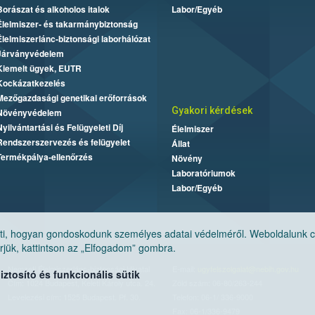
Borászat és alkoholos italok
Labor/Egyéb
Élelmiszer- és takarmánybiztonság
Élelmiszerlánc-biztonsági laborhálózat
Járványvédelem
Kiemelt ügyek, EUTR
Kockázatkezelés
Mezőgazdasági genetikai erőforrások
Gyakori kérdések
Növényvédelem
Nyilvántartási és Felügyeleti Díj
Élelmiszer
Rendszerszervezés és felügyelet
Állat
Termékpálya-ellenőrzés
Növény
Laboratóriumok
Labor/Egyéb
, hogyan gondoskodunk személyes adatai védelméről. Weboldalunk cook
jük, kattintson az „Elfogadom” gombra.
Nemzeti Élelmiszerlánc-biztonsági Hivatal
E-mail:
ugyfelszolgalat@nebih.gov.hu
tosító és funkcionális sütik
Cím: 1024 Budapest, Keleti Károly utca. 24.
Zöld szám: 06-80/263-244
Levelezési cím: 1525 Budapest. Pf. 30.
Telefon: 06-1/ 336-9000
Fax: 06-1/336-9479