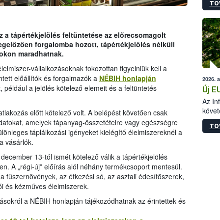
TO
szapo
sütög
techni
alapa
z a tápértékjelölés feltüntetése az előrecsomagolt
higié
egelőzően forgalomba hozott, tápértékjelölés nélküli
hőkez
lcokon maradhatnak.
tárol
elmiszer-vállalkozásoknak fokozottan figyelniük kell a
Hivat
ntett előállítók és forgalmazók a
NÉBIH honlapján
2026. 
a biz
 például a jelölés kötelező elemeit és a feltüntetés
Új E
Az In
követ
lakozás előtt kötelező volt. A belépést követően csak
szere
 adatokat, amelyek tápanyag-összetételre vagy egészségre
TO
ülönleges táplálkozási igényeket kielégítő élelmiszereknél a
a vásárlók.
ecember 13-tól ismét kötelező válik a tápértékjelölés
en. A „régi-új” előírás alól néhány termékcsoport mentesül.
a fűszernövények, az étkezési só, az asztali édesítőszerek,
lői és kézműves élelmiszerek.
rásokról a NÉBIH honlapján tájékozódhatnak az érintettek és