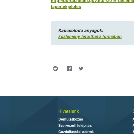
http://portal.nebih.gov.hu/-/2016-decemb
tapertekjeloles
Kapcsolódó anyagok:
közlemény letölthető formában
Hivatalunk
Bemutatkozás
Szervezeti felépítés
Gazdálkodási adatok