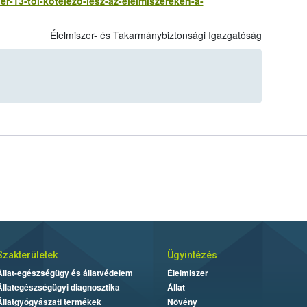
er-13-tol-kotelezo-lesz-az-elelmiszereken-a-
Élelmiszer- és Takarmánybiztonsági Igazgatóság
Szakterületek
Ügyintézés
Állat-egészségügy és állatvédelem
Élelmiszer
Állategészségügyi diagnosztika
Állat
Állatgyógyászati termékek
Növény