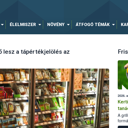
ÉLELMISZER
NÖVÉNY
ÁTFOGÓ TÉMÁK
KA
lesz a tápértékjelölés az
Fris
2026. 
Kert
taná
A gri
formá
romlá