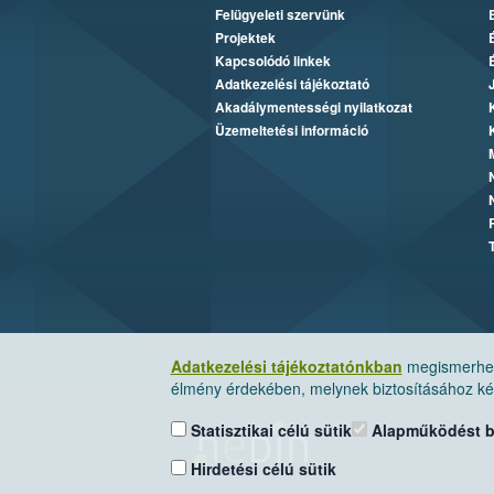
Felügyeleti szervünk
Projektek
Kapcsolódó linkek
Adatkezelési tájékoztató
Akadálymentességi nyilatkozat
Üzemeltetési információ
Adatkezelési tájékoztatónkban
megismerheti
élmény érdekében, melynek biztosításához kér
Statisztikai célú sütik
Alapműködést biz
Hirdetési célú sütik