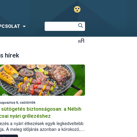
PCSOLAT
s hírek
augusztus 6, csütörtök
i sütögetés biztonságosan: a Nébih
csai nyári grillezéshez
llezés a nyári étkezések egyik legkedveltebb
ja. A meleg időjárás azonban a kórokozó,
st okozó baktériumok gyorsabb