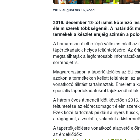
2016. augusztus 16, kedd
2016. december 13-tól ismét kötelező les
élelmiszerek többségénél. A határidőt m
termékek a készlet erejéig szintén a po
A hamarosan életbe lépő változás miatt az él
tápértékadatok helyes feltüntetésére. Az éri
megtalálhatják a legfontosabb információkat,
sorrendjét is.
Magyarországon a tápértékjelölés az EU csat
azokon a termékeken kellett feltüntetni az
vonatkozó állítást tartalmaztak. Emellett a k
speciális tápértékadatokról tájékozódhattak 
A három éves átmeneti időt követően 2016. d
feltüntetése az előrecsomagolt élelmiszerek
Ezek közé tartoznak például a nyers húsok, 
a rágógumi, a zselatin, valamint a kisterme
A tápértékjelölésre vonatkozó alapvető előí
az érdeklődők: