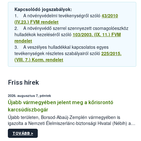
Kapcsolódó jogszabályok:
1. A növényvédelmi tevékenységről szóló
43/2010
(IV.23.) FVM rendelet
2. A növényvédő szerrel szennyezett csomagolóeszköz
hulladékok kezeléséről szóló
103/2003. (IX. 11.) FVM
rendelet
3. A veszélyes hulladékkal kapcsolatos egyes
tevékenységek részletes szabályairól szóló
225/2015.
(VIII. 7.) Korm. rendelet
Friss hírek
2026. augusztus 7, péntek
Újabb vármegyében jelent meg a kőrisrontó
karcsúdíszbogár
Újabb területen, Borsod-Abaúj-Zemplén vármegyében is
igazolta a Nemzeti Élelmiszerlánc-biztonsági Hivatal (Nébih) a
kőrisrontó karcsúdíszbogár (Agrilus planipennis) jelenlétét. A
TOVÁBB >
kártevőt nem csak színcsapdában találták meg, de már fertőzött