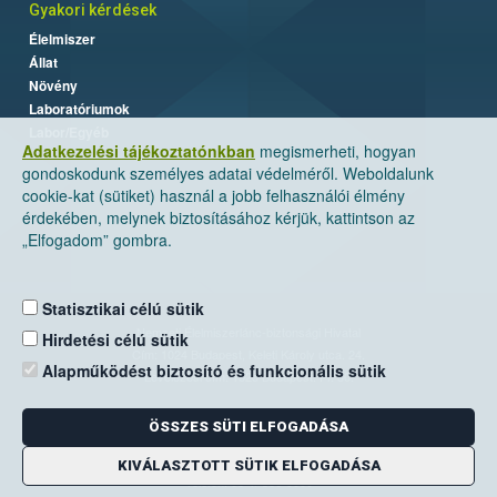
Gyakori kérdések
Élelmiszer
Állat
Növény
Laboratóriumok
Labor/Egyéb
Adatkezelési tájékoztatónkban
megismerheti, hogyan
gondoskodunk személyes adatai védelméről. Weboldalunk
cookie-kat (sütiket) használ a jobb felhasználói élmény
érdekében, melynek biztosításához kérjük, kattintson az
„Elfogadom” gombra.
Statisztikai célú sütik
Nemzeti Élelmiszerlánc-biztonsági Hivatal
Hirdetési célú sütik
Cím: 1024 Budapest, Keleti Károly utca. 24.
Alapműködést biztosító és funkcionális sütik
Levelezési cím: 1525 Budapest. Pf. 30.
ÖSSZES SÜTI ELFOGADÁSA
E-mail:
ugyfelszolgalat@nebih.gov.hu
Zöld szám: 06-80/263-244
KIVÁLASZTOTT SÜTIK ELFOGADÁSA
Telefon: 06-1/ 336-9000