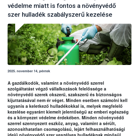
védelme miatt is fontos a növényvédő
szer hulladék szabályszerű kezelése
2025. november 14, péntek
A gazdálkodók, valamint a növényvédő szerrel
szolgáltatást végző vállalkozások felelőssége a
növényvédő szerek okszerű, szakszerű és biztonságos
kijuttatásával nem ér véget. Minden esetben számolni kell
ugyanis a keletkező hulladékokkal is, melyek megfelelő
kezelése egyaránt kiemelt jelentőségű az emberi egészség
és a környezet védelme érdekében. Minden növényvédő
szerrel szennyezett eszköz, anyag, valamint a sérült,
azonosíthatatlan csomagolású, lejárt felhasználhatósági
idejű növényvédő szer veszélyes hulladéknak minősül,