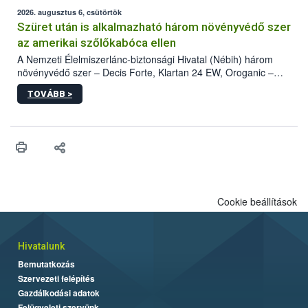
fában is azonosították. A növényvédelmi szakemberek folytatják
az intenzív felderítést, emellett az intézkedéseket a szlovák
2026. augusztus 6, csütörtök
hatósággal is összehangolják a terjedés megállítása érdekében.
Szüret után is alkalmazható három növényvédő szer
az amerikai szőlőkabóca ellen
A Nemzeti Élelmiszerlánc-biztonsági Hivatal (Nébih) három
növényvédő szer – Decis Forte, Klartan 24 EW, Oroganic –
engedélyokiratát módosította, így azok a szüretet követően,
TOVÁBB >
egészen a vesszőérettség (BBCH 91) stádiumáig
felhasználhatóak a szőlőben. A kiterjesztések célja, hogy a korai
érésű szőlőkben is legyen lehetőség a károsító elleni további
védekezésre. Az Oroganic készítmény kis kiszerelésben kiskerti
felhasználók számára is elérhető és ökológiai termesztésben is
engedélyezett.
Cookie beállítások
Hivatalunk
Bemutatkozás
Szervezeti felépítés
Gazdálkodási adatok
Felügyeleti szervünk