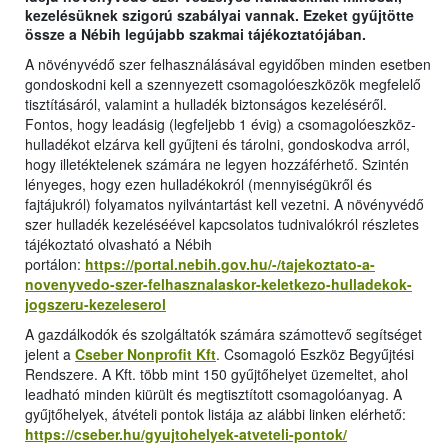
kezelésüknek szigorú szabályai vannak. Ezeket gyűjtötte
össze a Nébih legújabb szakmai tájékoztatójában.
A növényvédő szer felhasználásával egyidőben minden esetben
gondoskodni kell a szennyezett csomagolóeszközök megfelelő
tisztításáról, valamint a hulladék biztonságos kezeléséről.
Fontos, hogy leadásig (legfeljebb 1 évig) a csomagolóeszköz-
hulladékot elzárva kell gyűjteni és tárolni, gondoskodva arról,
hogy illetéktelenek számára ne legyen hozzáférhető. Szintén
lényeges, hogy ezen hulladékokról (mennyiségükről és
fajtájukról) folyamatos nyilvántartást kell vezetni. A növényvédő
szer hulladék kezeléséével kapcsolatos tudnivalókról részletes
tájékoztató olvasható a Nébih
portálon:
https://portal.nebih.gov.hu/-/tajekoztato-a-
novenyvedo-szer-felhasznalaskor-keletkezo-hulladekok-
jogszeru-kezeleserol
A gazdálkodók és szolgáltatók számára számottevő segítséget
jelent a
Cseber Nonprofit Kft
. Csomagoló Eszköz Begyűjtési
Rendszere. A Kft. több mint 150 gyűjtőhelyet üzemeltet, ahol
leadható minden kiürült és megtisztított csomagolóanyag. A
gyűjtőhelyek, átvételi pontok listája az alábbi linken elérhető:
https://cseber.hu/gyujtohelyek-atveteli-pontok/