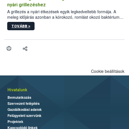
felhasználók számára is elérhető és ökológiai termesztésben is
nyári grillezéshez
engedélyezett.
A grillezés a nyári étkezések egyik legkedveltebb formája. A
meleg időjárás azonban a kórokozó, romlást okozó baktériumok
gyorsabb szaporodásának is kedvez. A szabadtéri sütögetés
TOVÁBB >
ezért nem csupán a megfelelő sütési technikáról szól: legalább
ilyen fontos az alapanyagok biztonságos kezelése, az alapvető
higiéniai szabályok betartása, a megfelelő hőkezelés, valamint a
maradékok szakszerű tárolása. A Nemzeti Élelmiszerlánc-
biztonsági Hivatal (Nébih) Oktatási Programja összegyűjtötte a
biztonságos grillezés legfontosabb tudnivalóit.
Cookie beállítások
Hivatalunk
Bemutatkozás
Szervezeti felépítés
Gazdálkodási adatok
Felügyeleti szervünk
Projektek
Kapcsolódó linkek