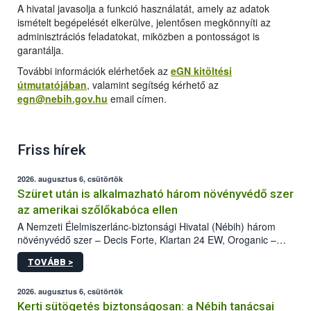
A hivatal javasolja a funkció használatát, amely az adatok
ismételt begépelését elkerülve, jelentősen megkönnyíti az
adminisztrációs feladatokat, miközben a pontosságot is
garantálja.
További információk elérhetőek az
eGN kitöltési
útmutatójában
, valamint segítség kérhető az
egn@nebih.gov.hu
email címen.
Friss hírek
2026. augusztus 6, csütörtök
Szüret után is alkalmazható három növényvédő szer
az amerikai szőlőkabóca ellen
A Nemzeti Élelmiszerlánc-biztonsági Hivatal (Nébih) három
növényvédő szer – Decis Forte, Klartan 24 EW, Oroganic –
engedélyokiratát módosította, így azok a szüretet követően,
TOVÁBB >
egészen a vesszőérettség (BBCH 91) stádiumáig
felhasználhatóak a szőlőben. A kiterjesztések célja, hogy a korai
érésű szőlőkben is legyen lehetőség a károsító elleni további
2026. augusztus 6, csütörtök
védekezésre. Az Oroganic készítmény kis kiszerelésben kiskerti
Kerti sütögetés biztonságosan: a Nébih tanácsai