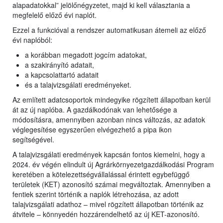
alapadatokkal” jelölőnégyzetet, majd ki kell választania a
megfelelő előző évi naplót.
Ezzel a funkcióval a rendszer automatikusan átemeli az előző
évi naplóból:
a korábban megadott jogcím adatokat,
a szakirányító adatait,
a kapcsolattartó adatait
és a talajvizsgálati eredményeket.
Az említett adatcsoportok mindegyike rögzített állapotban kerül
át az új naplóba. A gazdálkodónak van lehetősége a
módosításra, amennyiben azonban nincs változás, az adatok
véglegesítése egyszerűen elvégezhető a pipa ikon
segítségével.
A talajvizsgálati eredmények kapcsán fontos kiemelni, hogy a
2024. év végén elindult új Agrárkörnyezetgazdálkodási Program
keretében a kötelezettségvállalással érintett egybefüggő
területek (KET) azonosító számai megváltoztak. Amennyiben a
fentiek szerint történik a naplók létrehozása, az adott
talajvizsgálati adathoz – mivel rögzített állapotban történik az
átvitele – könnyedén hozzárendelhető az új KET-azonosító.