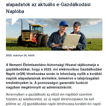
alapadatok az aktuális e-Gazdálkodási
Naplóba
2025. március 24, hétfő
A Nemzeti Élelmiszerlánc-biztonsági Hivatal tájékoztatja a
gazdálkodókat, hogy a 2025. évi elektronikus Gazdálkodási
Napló (eGN) létrehozása során is lehetőség nyílik a korábbi
naplók alapadatainak átvitelére, beleértve a talajvizsgálati
eredményeket is. A pontosságot garantáló funkció
nagyban megkönnyíti az adminisztrációt.
Amennyiben a gazdálkodó az előző évi naplóból szeretné
folytatni az adatkezelést, az új napló létrehozásakor be kell
jelölnie az „Új gazdálkodási napló létrehozása korábbi évi napló