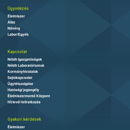
Ügyintézés
Élelmiszer
Állat
Növény
Labor/Egyéb
Kapcsolat
Nébih Igazgatóságok
Nébih Laboratóriumok
Kormányhivatalok
Sajtókapcsolat
Ügyfélszolgálat
Hatósági jogsegély
Élelmiszermentő Központ
Hírlevél feliratkozás
Gyakori kérdések
Élelmiszer