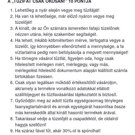
A „TŰZIFÁT CSAK OKOSAN!” 10 PONTJA
Lehetőleg a nyár elején vegye meg tűzifáját!
Ha van rá lehetősége, már előző nyáron vegye meg
tüzelőjét!
A kínált, de az Ön számára ismeretlen fafajú tüzelőnek
nézzen utána, kérje szakember segítségét.
Ha teheti, inkább köbméterben mérve, térfogatra vegye a
tüzelőt, így könnyebben ellenőrizhető a mennyisége, a fa
víztartalma pedig nem befolyásolja a megvett mennyiséget!
Ha tömegre vásárol tűzifát, figyeljen oda, hogy csak
hitelesített mérlegen mért, mérlegjegy, vagy más,
mérlegelést hitelesítő dokumentum alapján kiállított számla
birtokában fizessen.
Csak olyan legálisan működő értékesítőtől vásároljon,
aki/amely a termékre vonatkozó adatokkal ellátott
szállítójegyet és tűzifavásárlási tájékoztatót is biztosít.
Győződjön meg az adott tűzifa egységcsomag tényleges
faanyagtartalmáról és annak egységárát hasonlítsa össze
más kereskedők által kínált hasonló termékek árával.
Takarással védje a tüzelőjét a csapadéktól, de oldalról
hagyja szellőzni!
Ha száraz fával fűt, akár 30%-ot is spórolhat!