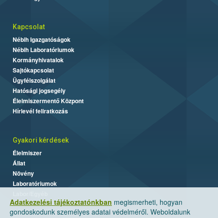
Kapcsolat
Nébih Igazgatóságok
Nébih Laboratóriumok
Kormányhivatalok
Sajtókapcsolat
Ügyfélszolgálat
Hatósági jogsegély
Élelmiszermentő Központ
Hírlevél feliratkozás
Gyakori kérdések
Élelmiszer
Állat
Növény
Laboratóriumok
Labor/Egyéb
Adatkezelési tájékoztatónkban
megismerheti, hogyan
gondoskodunk személyes adatai védelméről. Weboldalunk