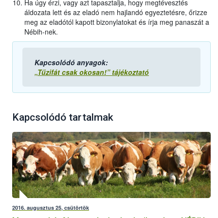
Ha úgy érzi, vagy azt tapasztalja, hogy megtévesztés
áldozata lett és az eladó nem hajlandó egyeztetésre, őrizze
meg az eladótól kapott bizonylatokat és írja meg panaszát a
Nébih-nek.
Kapcsolódó anyagok:
„Tűzifát csak okosan!” tájékoztató
Kapcsolódó tartalmak
2016. augusztus 25, csütörtök