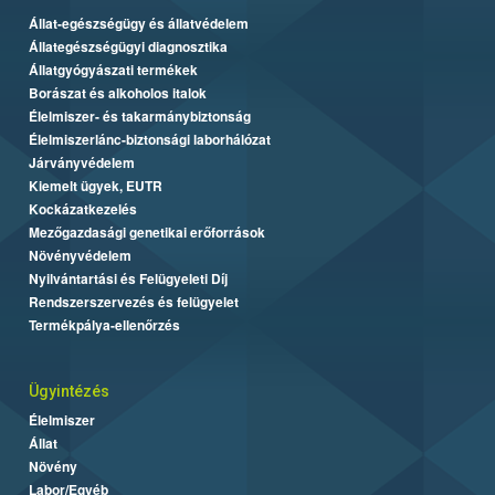
Állat-egészségügy és állatvédelem
Állategészségügyi diagnosztika
Állatgyógyászati termékek
Borászat és alkoholos italok
Élelmiszer- és takarmánybiztonság
Élelmiszerlánc-biztonsági laborhálózat
Járványvédelem
Kiemelt ügyek, EUTR
Kockázatkezelés
Mezőgazdasági genetikai erőforrások
Növényvédelem
Nyilvántartási és Felügyeleti Díj
Rendszerszervezés és felügyelet
Termékpálya-ellenőrzés
Ügyintézés
Élelmiszer
Állat
Növény
Labor/Egyéb