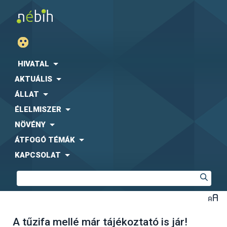
HIVATAL
AKTUÁLIS
ÁLLAT
ÉLELMISZER
NÖVÉNY
ÁTFOGÓ TÉMÁK
KAPCSOLAT
A tűzifa mellé már tájékoztató is jár!