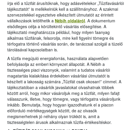
írja elő a tűzifát árusítóknak, hogy adásvételekor „Tűzifavásárlói
tájékoztatót” is mellékelniük kell a szállítmányhoz. A szakmai
szervezetekkel egyeztetve elkészített útmutatót az érintett
vállalkozások letölthetik a
Nébih oldaláról
. A dokumentum
elsődleges célja a körültekintő vásárlás elősegítése. A
tájékoztató meghatározza például, hogy milyen faanyag
alkalmas tűzifának, felsorolja, mire kell figyelni tömegre és
térfogatra történő vásárlás során, de tanáccsal szolgál a tüzelő
tárolásával kapcsolatban is.
A tűzifa megújuló energiaforrás, használata alapvetően
befolyásolja az emberi környezet állapotát. A Nébih a
tisztességes piaci viszonyok, valamint a tudatos vásárlói
magatartás kialakítása érdekében vásárlási útmutatót is
készített a lakosság számára „Tűzifát csak okosan!” címmel. A
tájékoztatóban a vásárlók javaslatokat olvashatnak többek
között arról, hogy mikor vásároljuk meg a tűzifát, milyen fafajt
válasszunk, illetve, hogy tömegre, vagy térfogatra vásároljunk
inkább. Bemutatja, hogy hogyan igazodhatunk el a piacon
előforduló mértékegységek között, de az olvasók
megismerhetnek jó néhány olyan trükköt is, amit a
tisztességtelen árusok alkalmaznak tűzifa-értékesítéskor.