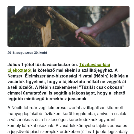
2016. augusztus 30, kedd
Július 1-jétől tűzifavásárláskor ún.
Tűzifavásárlási
tájékoztatót
is kötelező mellékelni a szállítójegyhez. A
Nemzeti Élelmiszerlánc-biztonsági Hivatal (Nébih) felhívja a
vásárlók figyelmét, hogy a tájékoztató nélkül ne vegyék át
a téli tüzelőt. A Nébih szakemberei "Tűzifát csak okosan"
címmel útmutatóval is segítik a lakosságot, hogy a lehető
legjobb minőségű termékhez jussanak.
A Nébih február végi felmérése szerint az illegálisan kitermelt
faanyag leginkább tűzifaként kerül forgalomba, amivel a csalók
a vásárlóknak és a tisztességes kereskedőknek egyaránt
komoly károkat okoznak. A vásárlók könnyebb tájékozódása és
a jogkövető piaci szereplők érdekében július 1-je óta jogszabály