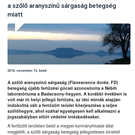
a szőlő aranyszínű sárgaság betegség
miatt
2016. november 15, kedd
A szőlő aranyszínű sárgaság (Flavescence dorée, FD)
betegség újabb fertőzési gócait azonosította a Nébih
laboratóriuma a Badacsony-hegyen. A korábbi években is
volt már itt helyi jellegű fertőzés, az idei minták alapján
indokolttá vált a fertőzött terület kiterjesztése a teljes
szőlőhegyre, ahol ezáltal egységesen kell alkalmazni a
jogszabályban előírt védelmi intézkedéseket.
A fertőzött területen belül a megyei kormányhivatal által
megjelölt, a szőlő sárgaság betegség jellegzeteses tüneteit