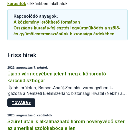
károsítók
cikkünkben találhatók.
Kapcsolódó anyagok:
A közlemény letölthető formában
Országos kutatás-fejlesztési együttműködés a szőlő-
és gyümölcstermesztésünk biztonsága érdekében
Friss hírek
2026. augusztus 7, péntek
Újabb vármegyében jelent meg a kőrisrontó
karcsúdíszbogár
Újabb területen, Borsod-Abaúj-Zemplén vármegyében is
igazolta a Nemzeti Élelmiszerlánc-biztonsági Hivatal (Nébih) a
kőrisrontó karcsúdíszbogár (Agrilus planipennis) jelenlétét. A
TOVÁBB >
kártevőt nem csak színcsapdában találták meg, de már fertőzött
fában is azonosították. A növényvédelmi szakemberek folytatják
az intenzív felderítést, emellett az intézkedéseket a szlovák
2026. augusztus 6, csütörtök
hatósággal is összehangolják a terjedés megállítása érdekében.
Szüret után is alkalmazható három növényvédő szer
az amerikai szőlőkabóca ellen