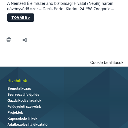
A Nemzeti Élelmiszerlánc-biztonsági Hivatal (Nébih) három
növényvédő szer – Decis Forte, Klartan 24 EW, Oroganic –
engedélyokiratát módosította, így azok a szüretet követően,
TOVÁBB >
egészen a vesszőérettség (BBCH 91) stádiumáig
felhasználhatóak a szőlőben. A kiterjesztések célja, hogy a korai
érésű szőlőkben is legyen lehetőség a károsító elleni további
védekezésre. Az Oroganic készítmény kis kiszerelésben kiskerti
felhasználók számára is elérhető és ökológiai termesztésben is
engedélyezett.
Cookie beállítások
Hivatalunk
Bemutatkozás
Szervezeti felépítés
Gazdálkodási adatok
Felügyeleti szervünk
Projektek
Kapcsolódó linkek
Adatkezelési tájékoztató