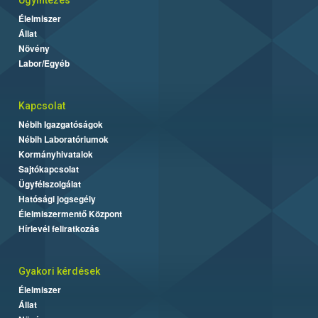
Élelmiszer
Állat
Növény
Labor/Egyéb
Kapcsolat
Nébih Igazgatóságok
Nébih Laboratóriumok
Kormányhivatalok
Sajtókapcsolat
Ügyfélszolgálat
Hatósági jogsegély
Élelmiszermentő Központ
Hírlevél feliratkozás
Gyakori kérdések
Élelmiszer
Állat