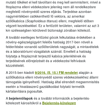
mutató tőkéket el kell távolítani és meg kell semmisíteni, mivel a
fitoplazma elleni védekezésre jelenleg nem áll rendelkezésre
megfelelő növényvédő szeres eljárás. Terjedése azonban
nagymértékben csökkenthető fő vektora, az amerikai
szőlőkabóca (
Scaphoideus titanus
) elleni, megfelelő időben
végzett kezelésekkel. Ez a fertőzött területen, valamint az azt 3
km szélességben körülvevő biztonsági zónában kötelező.
A további esetleges fertőzési gócok felkutatása érdekében a
növény-egészségügyért felelős hatóság 2017-ben növeli a
felderítésbe vonandó szőlőterületek nagyságát, a mintavételek
és a laboratóriumi vizsgálatok számát. Emellett a hatóság
folytatja a fitoplazmát terjesztő kabóca jelenlétének és
terjedésének előrejelzését és a védekezési felhívások
közzétételét.
A 2015-ben kiadott
9/2016. (II. 15.) FM rendelet
alapján a
szőlőkabóca elleni növényvédő szeres védekezésekhez állami
támogatás igényelhető. Hatóság által elrendelt megsemmisítés
esetén a hivatásszerű gazdálkodást folytató termelők
kártalanításra jogosultak.
A
bejelentőlapok
és a további információk a bejelentés-
kötelezett károsítókról a
Bejelentés-kötelezett