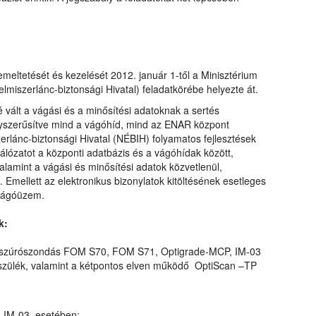
emeltetését és kezelését 2012. január 1-től a Minisztérium
miszerlánc-biztonsági Hivatal) feladatkörébe helyezte át.
é vált a vágási és a minősítési adatoknak a sertés
 egyszerűsítve mind a vágóhíd, mind az ENAR központ
zerlánc-biztonsági Hivatal (NÉBIH) folyamatos fejlesztések
i hálózatot a központi adatbázis és a vágóhídak között,
valamint a vágási és minősítési adatok közvetlenül,
 Emellett az elektronikus bizonylatok kitöltésének esetleges
a vágóüzem.
k:
 a szúrószondás FOM S70, FOM S71, Optigrade-MCP, IM-03
szülék, valamint a kétpontos elven működő OptiScan –TP
 IM-03 esetében: