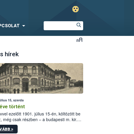
PCSOLAT
s hírek
úlius 15, szerda
éve történt
vvel ezelőtt 1901. július 15-én, költözött be
z, még csak részben – a budapesti m. kir.
i vetőmagvizsgáló állomás a Kis Rókus utca
VÁBB >
ám alatti, Czigler Győző által tervezett új