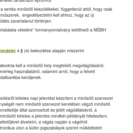
yenletet tartalmazó epromra.
sertés minősítő készülékeket, függetlenül attól, hogy csak
 műszerek, engedélyeztetni kell ahhoz, hogy az új
ldés zavartalanul történjen.
ntatásba vételére” formanyomtatvány letölthető a NÉBIH
rendelet
4.§ (4) bekezdése alapján miszerint
kodnia kell a minősítő hely megfelelő megvilágításáról,
rleg használatáról, valamint arról, hogy a felvett
adatbankba kerüljenek.
sítésről köteles napi jelentést készíteni a minősítő szervezet
kenységét nem minősítő szervezet keretében végző minősítő
ltetője által azonosított és jelölt vágóállatokról, a
inősítő köteles a jelentés mindkét példányát hitelesíteni,
tetőjével átvetetni, a vágás napján a vágóhíd
tronikus úton a külön jogszabályok szerint működtetett