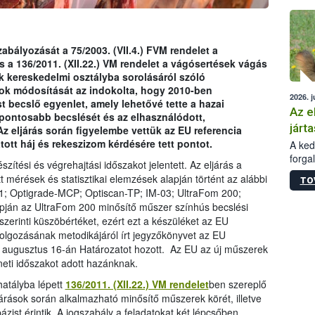
épüle
abályozását a 75/2003. (VII.4.) FVM rendelet a
s a 136/2011. (XII.22.) VM rendelet a vágósertések vágás
ek kereskedelmi osztályba sorolásáról szóló
yok módosítását az indokolta, hogy 2010-ben
2026. j
t becslő egyenlet, amely lehetővé tette a hazai
Az e
pontosabb becslését és az elhasználódott,
járta
Az eljárás során figyelembe vettük az EU referencia
tott háj és rekeszizom kérdésére tett pontot.
A kedv
forga
ítési és végrehajtási időszakot jelentett. Az eljárás a
Korm.
 mérések és statisztikai elemzések alapján történt az alábbi
TO
sérül
 Optigrade-MCP; Optiscan-TP; IM-03; UltraFom 200;
felme
pján az UltraFom 200 minősítő műszer színhús becslési
veszé
szerinti küszöbértéket, ezért ezt a készüléket az EU
Ezen 
dolgozásának metodikájáról írt jegyzőkönyvet az EU
vonni
. augusztus 16-án Határozatot hozott. Az EU az új műszerek
jártas
ti időszakot adott hazánknak.
hatályba lépett
136/2011. (XII.22.) VM rendelet
ben szereplő
árások során alkalmazható minősítő műszerek körét, illetve
zist érintik. A jogszabály a feladatokat két lépcsőben