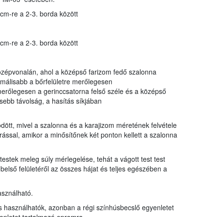
 cm-re a 2-3. borda között
 cm-re a 2-3. borda között
 középvonalán, ahol a középső farizom fedő szalonna
málisabb a bőrfelületre merőlegesen
merőlegesen a gerinccsatorna felső széle és a középső
isebb távolság, a hasítás síkjában
dött, mivel a szalonna és a karajizom méretének felvétele
rással, amikor a minősítőnek két ponton kellett a szalonna
testek meleg súly mérlegelése, tehát a vágott test test
st belső felületéről az összes hájat és teljes egészében a
sználható.
s használhatók, azonban a régi színhúsbecslő egyenletet