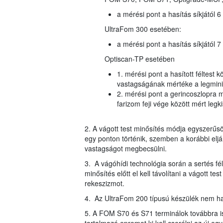
a mérési pont a hasítás síkjától 6
UltraFom 300 esetében:
a mérési pont a hasítás síkjától 7
Optiscan-TP esetében
1. mérési pont a hasított féltest
vastagságának mértéke a legmini
2. mérési pont a gerincoszlopra 
farizom feji vége között mért legk
2. A vágott test minősítés módja egyszerűsö
egy ponton történik, szemben a korábbi eljá
vastagságot megbecsülni.
3. A vágóhídi technológia során a sertés fél
minősítés előtt el kell távolítani a vágott te
rekeszizmot.
4. Az UltraFom 200 típusú készülék nem ha
5. A FOM S70 és S71 terminálok továbbra i