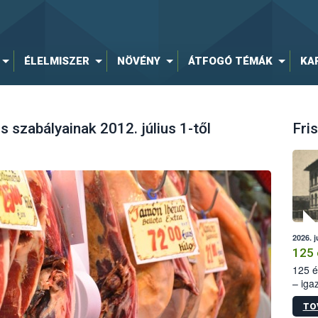
ÉLELMISZER
NÖVÉNY
ÁTFOGÓ TÉMÁK
KA
 szabályainak 2012. július 1-től
Fris
2026. j
125 
125 é
– iga
állam
TO
15. sz