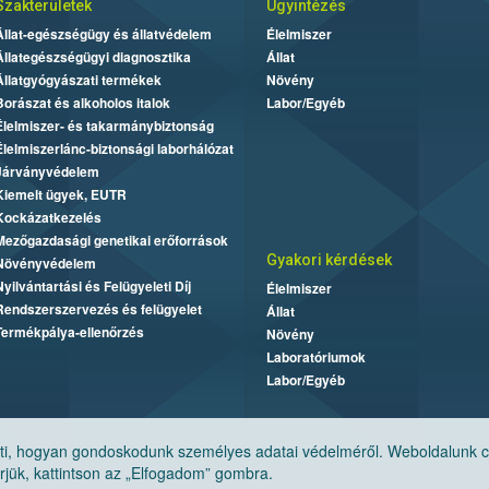
Szakterületek
Ügyintézés
Állat-egészségügy és állatvédelem
Élelmiszer
Állategészségügyi diagnosztika
Állat
Állatgyógyászati termékek
Növény
Borászat és alkoholos italok
Labor/Egyéb
Élelmiszer- és takarmánybiztonság
Élelmiszerlánc-biztonsági laborhálózat
Járványvédelem
Kiemelt ügyek, EUTR
Kockázatkezelés
Mezőgazdasági genetikai erőforrások
Gyakori kérdések
Növényvédelem
Nyilvántartási és Felügyeleti Díj
Élelmiszer
Rendszerszervezés és felügyelet
Állat
Termékpálya-ellenőrzés
Növény
Laboratóriumok
Labor/Egyéb
, hogyan gondoskodunk személyes adatai védelméről. Weboldalunk cook
jük, kattintson az „Elfogadom” gombra.