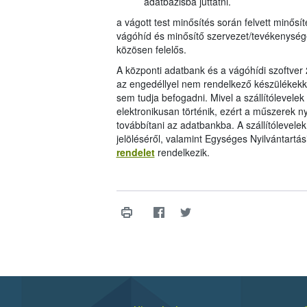
adatbázisba juttatni.
a vágott test minősítés során felvett minősít
vágóhíd és minősítő szervezet/tevékenység
közösen felelős.
A központi adatbank és a vágóhídi szoftver 
az engedéllyel nem rendelkező készülékekkel
sem tudja befogadni. Mivel a szállítólevelek
elektronikusan történik, ezért a műszerek ny
továbbítani az adatbankba. A szállítólevele
jelöléséről, valamint Egységes Nyilvántartá
rendelet
rendelkezik.