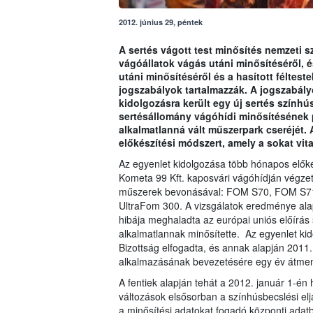
2012. június 29, péntek
A sertés vágott test minősítés nemzeti sz
vágóállatok vágás utáni minősítéséről, é
utáni minősítéséről és a hasított féltest
jogszabályok tartalmazzák. A jogszabál
kidolgozásra került egy új sertés színhús
sertésállomány vágóhídi minősítésének 
alkalmatlanná vált műszerpark cseréjét. 
előkészítési módszert, amely a sokat vita
Az egyenlet kidolgozása több hónapos előkész
Kometa 99 Kft. kaposvári vágóhídján végzett
műszerek bevonásával: FOM S70, FOM S71;
UltraFom 300. A vizsgálatok eredménye ala
hibája meghaladta az európai uniós előírás 
alkalmatlannak minősítette. Az egyenlet ki
Bizottság elfogadta, és annak alapján 2011
alkalmazásának bevezetésére egy év átmene
A fentiek alapján tehát a 2012. január 1-én 
változások elsősorban a színhúsbecslési elj
a minősítési adatokat fogadó központi adatbá