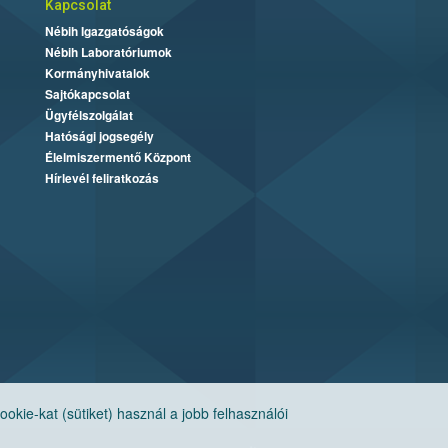
Kapcsolat
Nébih Igazgatóságok
Nébih Laboratóriumok
Kormányhivatalok
Sajtókapcsolat
Ügyfélszolgálat
Hatósági jogsegély
Élelmiszermentő Központ
Hírlevél feliratkozás
ie-kat (sütiket) használ a jobb felhasználói