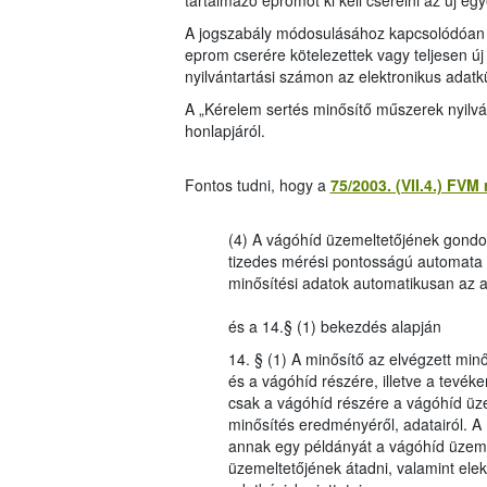
tartalmazó epromot ki kell cserélni az új eg
A jogszabály módosulásához kapcsolódóan a 
eprom cserére kötelezettek vagy teljesen új
nyilvántartási számon az elektronikus adatkü
A „Kérelem sertés minősítő műszerek nyilvá
honlapjáról.
Fontos tudni, hogy a
75/2003. (VII.4.) FVM 
(4) A vágóhíd üzemeltetőjének gondos
tizedes mérési pontosságú automata mé
minősítési adatok automatikusan az 
és a 14.§ (1) bekezdés alapján
14. § (1) A minősítő az elvégzett minő
és a vágóhíd részére, illetve a tevé
csak a vágóhíd részére a vágóhíd üzeme
minősítés eredményéről, adatairól. A m
annak egy példányát a vágóhíd üzemel
üzemeltetőjének átadni, valamint elek