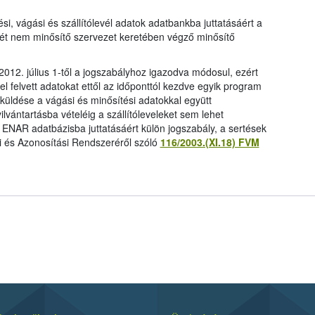
ési, vágási és szállítólevél adatok adatbankba juttatásáért a
ét nem minősítő szervezet keretében végző minősítő
2012. július 1-től a jogszabályhoz igazodva módosul, ezért
 felvett adatokat ettől az időponttól kezdve egyik program
 küldése a vágási és minősítési adatokkal együtt
ilvántartásba vételéig a szállítóleveleket sem lehet
k ENAR adatbázisba juttatásáért külön jogszabály, a sertések
si és Azonosítási Rendszeréről szóló
116/2003.(XI.18) FVM