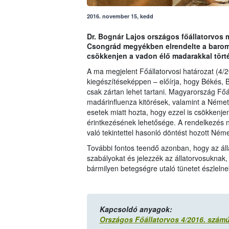
2016. november 15, kedd
Dr. Bognár Lajos országos főállatorvos 
Csongrád megyékben elrendelte a baromfi 
csökkenjen a vadon élő madarakkal tört
A ma megjelent Főállatorvosi határozat (4/
kiegészítéseképpen – előírja, hogy Békés,
csak zártan lehet tartani. Magyarország Főá
madárinfluenza kitörések, valamint a Néme
esetek miatt hozta, hogy ezzel is csökkenj
érintkezésének lehetősége. A rendelkezés n
való tekintettel hasonló döntést hozott Ném
További fontos teendő azonban, hogy az álla
szabályokat és jelezzék az állatorvosuknak,
bármilyen betegségre utaló tünetet észlelne
Kapcsoldó anyagok:
Országos Főállatorvos 4/2016. számú