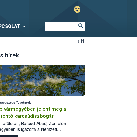
PCSOLAT
s hírek
augusztus 7, péntek
b vármegyében jelent meg a
srontó karcsúdíszbogár
 területen, Borsod-Abaúj-Zemplén
gyében is igazolta a Nemzeti
iszerlánc-biztonsági Hivatal (Nébih) a