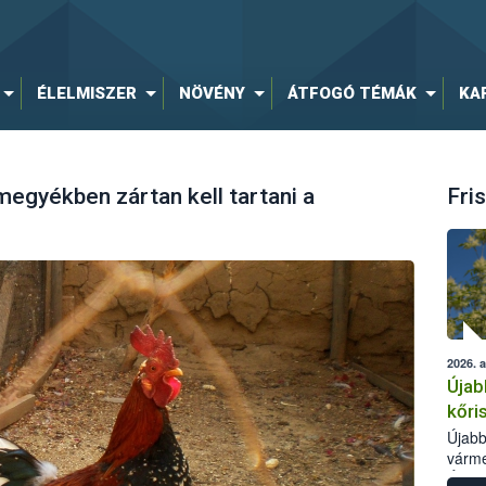
ÉLELMISZER
NÖVÉNY
ÁTFOGÓ TÉMÁK
KA
megyékben zártan kell tartani a
Fris
2026. 
Újab
kőri
Újabb
várme
Élelm