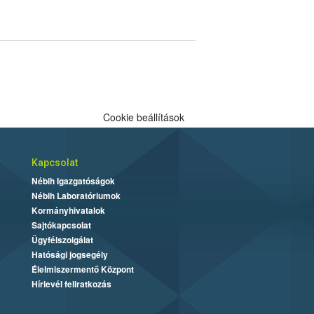
Cookie beállítások
Kapcsolat
Nébih Igazgatóságok
Nébih Laboratóriumok
Kormányhivatalok
Sajtókapcsolat
Ügyfélszolgálat
Hatósági jogsegély
Élelmiszermentő Központ
Hírlevél feliratkozás