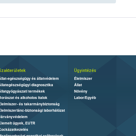
Szakterületek
Ügyintézés
Állat-egészségügy és állatvédelem
Élelmiszer
Állategészségügyi diagnosztika
Állat
Állatgyógyászati termékek
Növény
Borászat és alkoholos italok
Labor/Egyéb
Élelmiszer- és takarmánybiztonság
Élelmiszerlánc-biztonsági laborhálózat
Járványvédelem
Kiemelt ügyek, EUTR
Kockázatkezelés
Mezőgazdasági genetikai erőforrások