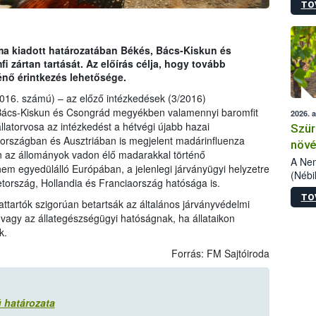
TO
kőris
jelen
talál
azono
ma kiadott határozatában Békés, Bács-Kiskun és
folyta
zártan tartását. Az előírás célja, hogy tovább
intéz
énő érintkezés lehetősége.
össze
2016. számú) – az előző intézkedések (3/2016)
érdek
 Bács-Kiskun és Csongrád megyékben valamennyi baromfit
2026. 
llatorvosa az intézkedést a hétvégi újabb hazai
Szür
tországban és Ausztriában is megjelent madárinfluenza
növé
en az állományok vadon élő madarakkal történő
szől
A Nem
em egyedülálló Európában, a jelenlegi járványügyi helyzetre
(Nébi
etország, Hollandia és Franciaország hatósága is.
Klart
TO
módos
ttartók szigorúan betartsák az általános járványvédelmi
egész
 vagy az állategészségügyi hatóságnak, ha állataikon
felha
k.
célja
Forrás: FM Sajtóiroda
lehet
Az Or
felha
terme
 határozata