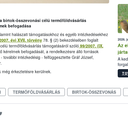
épüle
 a birtok-összevonási célú termőföldvásárlás
lmek befogadása
alamint halászati támogatásokhoz és egyéb intézkedésekhez
2026. j
2007. évi XVII. törvény
78. § (2) bekezdésében foglalt
Az e
 célú termőföldvásárlás támogatásáról szóló
99/2007. (IX.
lő kérelmek befogadását, a rendelkezésre álló források
járta
 - további intézkedésig - felfüggesztette Gráf József,
A kedv
.
forga
Korm.
k még érkeztetésre kerülnek.
TO
sérül
felme
veszé
Ezen 
M
TERMŐFÖLDVÁSÁRLÁS
BIRTOK-ÖSSZEVONÁS
vonni
jártas