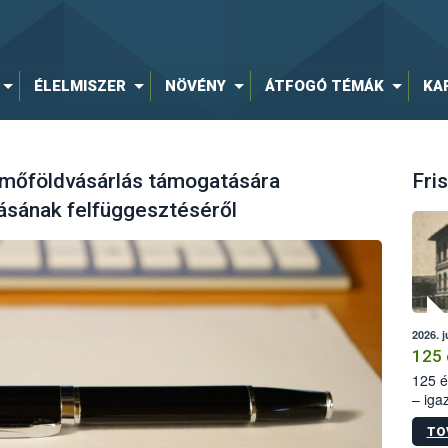
ÉLELMISZER
NÖVÉNY
ÁTFOGÓ TÉMÁK
KA
ermőföldvásárlás támogatására
Fris
ásának felfüggesztéséről
2026. j
125 
125 é
– iga
állam
TO
15. sz