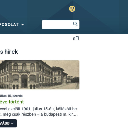
PCSOLAT
s hírek
úlius 15, szerda
éve történt
vvel ezelőtt 1901. július 15-én, költözött be
z, még csak részben – a budapesti m. kir.
i vetőmagvizsgáló állomás a Kis Rókus utca
VÁBB >
ám alatti, Czigler Győző által tervezett új