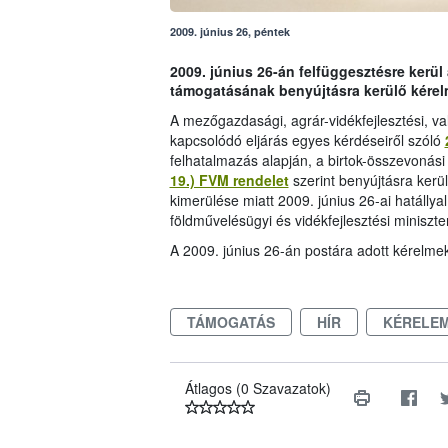
2009. június 26, péntek
2009. június 26-án felfüggesztésre kerül
támogatásának benyújtásra kerülő kére
A mezőgazdasági, agrár-vidékfejlesztési, v
kapcsolódó eljárás egyes kérdéseiről szóló
felhatalmazás alapján, a birtok-összevonási
19.) FVM rendelet
szerint benyújtásra kerü
kimerülése miatt 2009. június 26-ai hatállyal
földművelésügyi és vidékfejlesztési miniszter
A 2009. június 26-án postára adott kérelme
TÁMOGATÁS
HÍR
KÉRELE
Átlagos (0 Szavazatok)