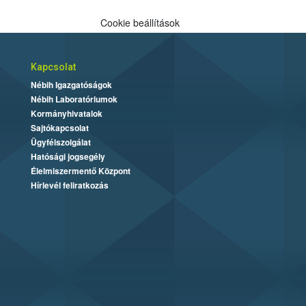
Cookie beállítások
Kapcsolat
Nébih Igazgatóságok
Nébih Laboratóriumok
Kormányhivatalok
Sajtókapcsolat
Ügyfélszolgálat
Hatósági jogsegély
Élelmiszermentő Központ
Hírlevél feliratkozás