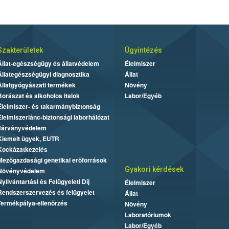
Szakterületek
Ügyintézés
Állat-egészségügy és állatvédelem
Élelmiszer
Állategészségügyi diagnosztika
Állat
Állatgyógyászati termékek
Növény
Borászat és alkoholos italok
Labor/Egyéb
Élelmiszer- és takarmánybiztonság
Élelmiszerlánc-biztonsági laborhálózat
Járványvédelem
Kiemelt ügyek, EUTR
Kockázatkezelés
Mezőgazdasági genetikai erőforrások
Gyakori kérdések
Növényvédelem
Nyilvántartási és Felügyeleti Díj
Élelmiszer
Rendszerszervezés és felügyelet
Állat
Termékpálya-ellenőrzés
Növény
Laboratóriumok
Labor/Egyéb