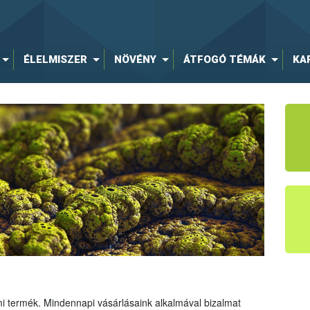
ÉLELMISZER
NÖVÉNY
ÁTFOGÓ TÉMÁK
KA
mi termék. Mindennapi vásárlásaink alkalmával bizalmat