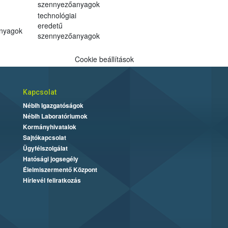
szennyezőanyagok
technológiai
eredetű
anyagok
szennyezőanyagok
Cookie beállítások
Kapcsolat
Nébih Igazgatóságok
Nébih Laboratóriumok
Kormányhivatalok
Sajtókapcsolat
Ügyfélszolgálat
Hatósági jogsegély
Élelmiszermentő Központ
Hírlevél feliratkozás