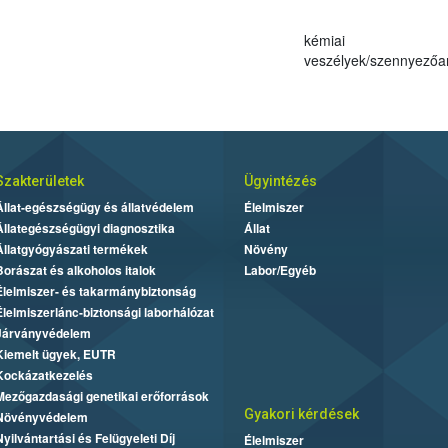
kémiai
veszélyek/szennyező
Szakterületek
Ügyintézés
Állat-egészségügy és állatvédelem
Élelmiszer
Állategészségügyi diagnosztika
Állat
Állatgyógyászati termékek
Növény
Borászat és alkoholos italok
Labor/Egyéb
Élelmiszer- és takarmánybiztonság
Élelmiszerlánc-biztonsági laborhálózat
Járványvédelem
Kiemelt ügyek, EUTR
Kockázatkezelés
Mezőgazdasági genetikai erőforrások
Gyakori kérdések
Növényvédelem
Nyilvántartási és Felügyeleti Díj
Élelmiszer