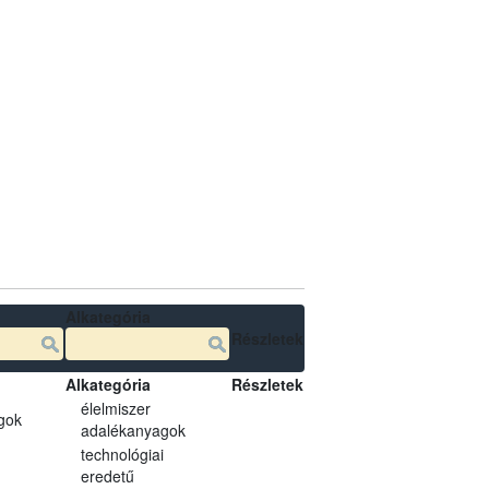
Alkategória
Részletek
Alkategória
Részletek
élelmiszer
gok
adalékanyagok
technológiai
eredetű