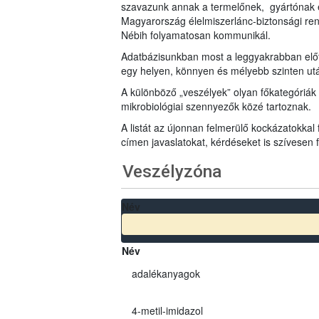
szavazunk annak a termelőnek, gyártónak 
Magyarország élelmiszerlánc-biztonsági ren
Nébih folyamatosan kommunikál.
Adatbázisunkban most a leggyakrabban előfo
egy helyen, könnyen és mélyebb szinten u
A különböző „veszélyek” olyan főkategóriák 
mikrobiológiai szennyezők közé tartoznak.
A listát az újonnan felmerülő kockázatokkal
címen javaslatokat, kérdéseket is szívesen
Veszélyzóna
Név
Név
adalékanyagok
4-metil-imidazol