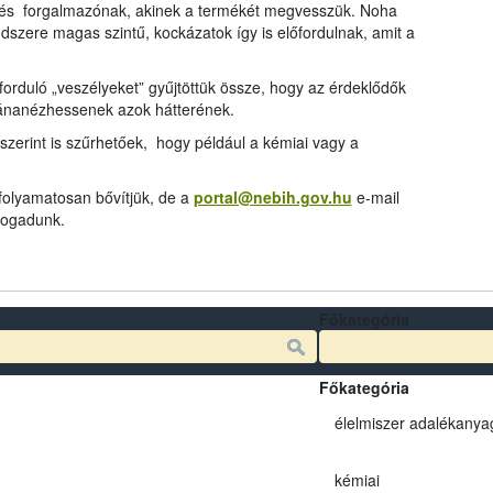
és forgalmazónak, akinek a termékét megvesszük. Noha
dszere magas szintű, kockázatok így is előfordulnak, amit a
rduló „veszélyeket” gyűjtöttük össze, hogy az érdeklődők
tánanézhessenek azok hátterének.
szerint is szűrhetőek, hogy például a kémiai vagy a
 folyamatosan bővítjük, de a
portal@nebih.gov.hu
e-mail
 fogadunk.
Főkategória
Főkategória
élelmiszer adalékanya
kémiai