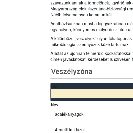
szavazunk annak a termelőnek, gyártónak 
Magyarország élelmiszerlánc-biztonsági ren
Nébih folyamatosan kommunikál.
Adatbázisunkban most a leggyakrabban előfo
egy helyen, könnyen és mélyebb szinten u
A különböző „veszélyek” olyan főkategóriák 
mikrobiológiai szennyezők közé tartoznak.
A listát az újonnan felmerülő kockázatokkal
címen javaslatokat, kérdéseket is szívesen
Veszélyzóna
Név
Név
adalékanyagok
4-metil-imidazol