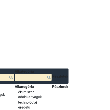
Alkategória
Részletek
Alkategória
Részletek
élelmiszer
gok
adalékanyagok
technológiai
eredetű