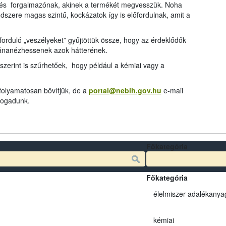
és forgalmazónak, akinek a termékét megvesszük. Noha
dszere magas szintű, kockázatok így is előfordulnak, amit a
rduló „veszélyeket” gyűjtöttük össze, hogy az érdeklődők
tánanézhessenek azok hátterének.
szerint is szűrhetőek, hogy például a kémiai vagy a
 folyamatosan bővítjük, de a
portal@nebih.gov.hu
e-mail
 fogadunk.
Főkategória
Főkategória
élelmiszer adalékanya
kémiai