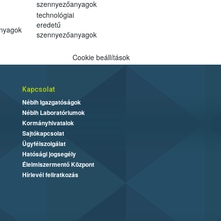
szennyezőanyagok
technológiai
eredetű
anyagok
szennyezőanyagok
Cookie beállítások
Kapcsolat
Nébih Igazgatóságok
Nébih Laboratóriumok
Kormányhivatalok
Sajtókapcsolat
Ügyfélszolgálat
Hatósági jogsegély
Élelmiszermentő Központ
Hírlevél feliratkozás