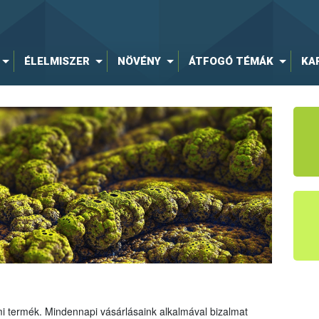
ÉLELMISZER
NÖVÉNY
ÁTFOGÓ TÉMÁK
KA
mi termék. Mindennapi vásárlásaink alkalmával bizalmat