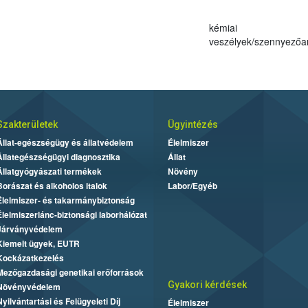
kémiai
veszélyek/szennyező
Szakterületek
Ügyintézés
Állat-egészségügy és állatvédelem
Élelmiszer
Állategészségügyi diagnosztika
Állat
Állatgyógyászati termékek
Növény
Borászat és alkoholos italok
Labor/Egyéb
Élelmiszer- és takarmánybiztonság
Élelmiszerlánc-biztonsági laborhálózat
Járványvédelem
Kiemelt ügyek, EUTR
Kockázatkezelés
Mezőgazdasági genetikai erőforrások
Gyakori kérdések
Növényvédelem
Nyilvántartási és Felügyeleti Díj
Élelmiszer