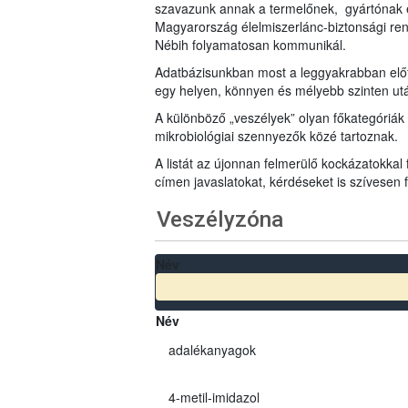
szavazunk annak a termelőnek, gyártónak 
Magyarország élelmiszerlánc-biztonsági ren
Nébih folyamatosan kommunikál.
Adatbázisunkban most a leggyakrabban előfo
egy helyen, könnyen és mélyebb szinten u
A különböző „veszélyek” olyan főkategóriák 
mikrobiológiai szennyezők közé tartoznak.
A listát az újonnan felmerülő kockázatokkal
címen javaslatokat, kérdéseket is szívesen
Veszélyzóna
Név
Név
adalékanyagok
4-metil-imidazol