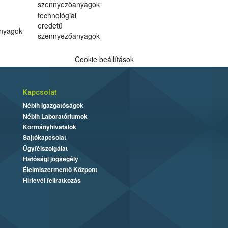
szennyezőanyagok
technológiai
eredetű
anyagok
szennyezőanyagok
Cookie beállítások
Kapcsolat
Nébih Igazgatóságok
Nébih Laboratóriumok
Kormányhivatalok
Sajtókapcsolat
Ügyfélszolgálat
Hatósági jogsegély
Élelmiszermentő Központ
Hírlevél feliratkozás