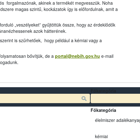
és forgalmazónak, akinek a termékét megvesszük. Noha
dszere magas szintű, kockázatok így is előfordulnak, amit a
rduló „veszélyeket” gyűjtöttük össze, hogy az érdeklődők
tánanézhessenek azok hátterének.
szerint is szűrhetőek, hogy például a kémiai vagy a
 folyamatosan bővítjük, de a
portal@nebih.gov.hu
e-mail
 fogadunk.
Főkategória
Főkategória
élelmiszer adalékanya
kémiai