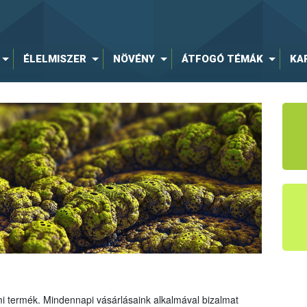
ÉLELMISZER
NÖVÉNY
ÁTFOGÓ TÉMÁK
KA
mi termék. Mindennapi vásárlásaink alkalmával bizalmat