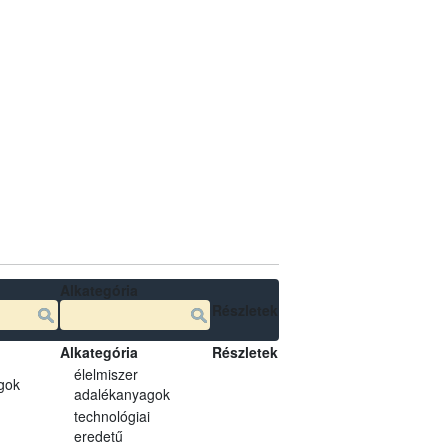
Alkategória
Részletek
Alkategória
Részletek
élelmiszer
gok
adalékanyagok
technológiai
eredetű