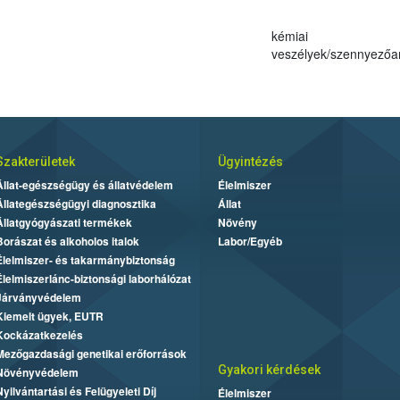
kémiai
veszélyek/szennyező
Szakterületek
Ügyintézés
Állat-egészségügy és állatvédelem
Élelmiszer
Állategészségügyi diagnosztika
Állat
Állatgyógyászati termékek
Növény
Borászat és alkoholos italok
Labor/Egyéb
Élelmiszer- és takarmánybiztonság
Élelmiszerlánc-biztonsági laborhálózat
Járványvédelem
Kiemelt ügyek, EUTR
Kockázatkezelés
Mezőgazdasági genetikai erőforrások
Gyakori kérdések
Növényvédelem
Nyilvántartási és Felügyeleti Díj
Élelmiszer