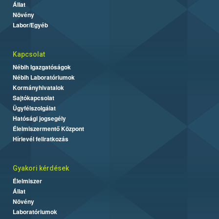
Állat
Növény
Labor/Egyéb
Kapcsolat
Nébih Igazgatóságok
Nébih Laboratóriumok
Kormányhivatalok
Sajtókapcsolat
Ügyfélszolgálat
Hatósági jogsegély
Élelmiszermentő Központ
Hírlevél feliratkozás
Gyakori kérdések
Élelmiszer
Állat
Növény
Laboratóriumok