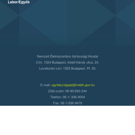
Labor/Egyéb
Nemzeti Élelmiszerlánc-biztonsági Hivatal
Cím: 1024 Budapest, Keleti Károly utca. 24.
Levelezési cím: 1525 Budapest. Pf. 30.
E-mail:
ugyfelszolgalat@nebih.gov.hu
Zöld szám: 06-80/263-244
Telefon: 06-1/ 336-9000
Fax: 06-1/336-9479