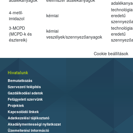
adalékanyagok
élelmiszer adalékanyagok
adalékanya
technológia
4-metil-
kémiai
eredetű
imidazol
szennyező
3-MCPD
technológia
kémiai
(MCPD-k és
eredetű
veszélyek/szennyezőanyagok
észtereik)
szennyező
Cookie beállítások
Hivatalunk
Bemutatkozás
Szervezeti felépítés
Gazdálkodási adatok
Felügyeleti szervünk
Projektek
Kapcsolódó linkek
Adatkezelési tájékoztató
Akadálymentességi nyilatkozat
Üzemeltetési információ