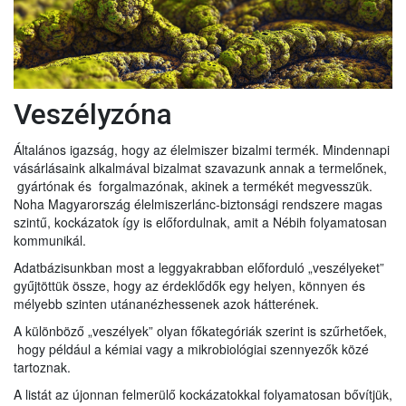
Veszélyzóna
Általános igazság, hogy az élelmiszer bizalmi termék. Mindennapi
vásárlásaink alkalmával bizalmat szavazunk annak a termelőnek,
gyártónak és forgalmazónak, akinek a termékét megvesszük.
Noha Magyarország élelmiszerlánc-biztonsági rendszere magas
szintű, kockázatok így is előfordulnak, amit a Nébih folyamatosan
kommunikál.
Adatbázisunkban most a leggyakrabban előforduló „veszélyeket”
gyűjtöttük össze, hogy az érdeklődők egy helyen, könnyen és
mélyebb szinten utánanézhessenek azok hátterének.
A különböző „veszélyek” olyan főkategóriák szerint is szűrhetőek,
hogy például a kémiai vagy a mikrobiológiai szennyezők közé
tartoznak.
A listát az újonnan felmerülő kockázatokkal folyamatosan bővítjük,