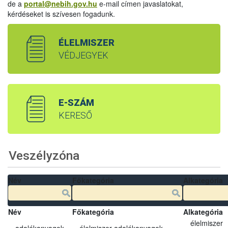
de a
portal@nebih.gov.hu
e-mail címen javaslatokat,
kérdéseket is szívesen fogadunk.
ÉLELMISZER
VÉDJEGYEK
E-SZÁM
KERESŐ
Veszélyzóna
Név
Főkategória
Alkategória
Név
Főkategória
Alkategória
élelmiszer