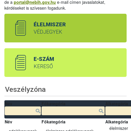
de a
portal@nebih.gov.hu
e-mail címen javaslatokat,
kérdéseket is szívesen fogadunk.
ÉLELMISZER
VÉDJEGYEK
E-SZÁM
KERESŐ
Veszélyzóna
Név
Főkategória
Alkategória
Név
Főkategória
Alkategória
élelmiszer