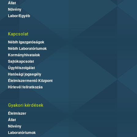
Állat
Növény
Labor/Egyéb
Kapcsolat
Nébih Igazgatóságok
Nébih Laboratóriumok
Kormányhivatalok
Sajtókapcsolat
Ügyfélszolgálat
Hatósági jogsegély
Élelmiszermentő Központ
Hírlevél feliratkozás
Gyakori kérdések
Élelmiszer
Állat
Növény
Laboratóriumok