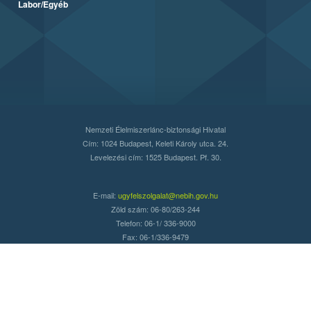
Labor/Egyéb
Nemzeti Élelmiszerlánc-biztonsági Hivatal
Cím: 1024 Budapest, Keleti Károly utca. 24.
Levelezési cím: 1525 Budapest. Pf. 30.
E-mail:
ugyfelszolgalat@nebih.gov.hu
Zöld szám: 06-80/263-244
Telefon: 06-1/ 336-9000
Fax: 06-1/336-9479