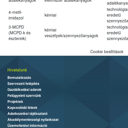
adalékanyagok
élelmiszer adalékanyagok
adalékanya
technológia
4-metil-
kémiai
eredetű
imidazol
szennyező
3-MCPD
technológia
kémiai
(MCPD-k és
eredetű
veszélyek/szennyezőanyagok
észtereik)
szennyező
Cookie beállítások
Hivatalunk
Bemutatkozás
Szervezeti felépítés
Gazdálkodási adatok
Felügyeleti szervünk
Projektek
Kapcsolódó linkek
Adatkezelési tájékoztató
Akadálymentességi nyilatkozat
Üzemeltetési információ