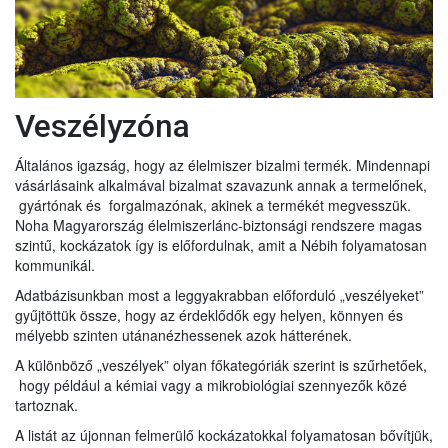
Veszélyzóna
Általános igazság, hogy az élelmiszer bizalmi termék. Mindennapi
vásárlásaink alkalmával bizalmat szavazunk annak a termelőnek,
gyártónak és forgalmazónak, akinek a termékét megvesszük.
Noha Magyarország élelmiszerlánc-biztonsági rendszere magas
szintű, kockázatok így is előfordulnak, amit a Nébih folyamatosan
kommunikál.
Adatbázisunkban most a leggyakrabban előforduló „veszélyeket”
gyűjtöttük össze, hogy az érdeklődők egy helyen, könnyen és
mélyebb szinten utánanézhessenek azok hátterének.
A különböző „veszélyek” olyan főkategóriák szerint is szűrhetőek,
hogy például a kémiai vagy a mikrobiológiai szennyezők közé
tartoznak.
A listát az újonnan felmerülő kockázatokkal folyamatosan bővítjük,