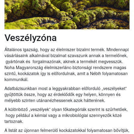
Veszélyzóna
Általános igazság, hogy az élelmiszer bizalmi termék. Mindennapi
vásárlásaink alkalmával bizalmat szavazunk annak a termelőnek,
gyártónak és forgalmazónak, akinek a termékét megvesszük.
Noha Magyarország élelmiszerlánc-biztonsági rendszere magas
szintű, kockázatok így is előfordulnak, amit a Nébih folyamatosan
kommunikál.
Adatbázisunkban most a leggyakrabban előforduló „veszélyeket”
gyűjtöttük össze, hogy az érdeklődők egy helyen, könnyen és
mélyebb szinten utánanézhessenek azok hátterének.
A különböző „veszélyek” olyan főkategóriák szerint is szűrhetőek,
hogy például a kémiai vagy a mikrobiológiai szennyezők közé
tartoznak.
A listát az újonnan felmerülő kockázatokkal folyamatosan bővítjük,