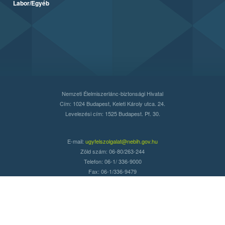
Labor/Egyéb
Nemzeti Élelmiszerlánc-biztonsági Hivatal
Cím: 1024 Budapest, Keleti Károly utca. 24.
Levelezési cím: 1525 Budapest. Pf. 30.
E-mail:
ugyfelszolgalat@nebih.gov.hu
Zöld szám: 06-80/263-244
Telefon: 06-1/ 336-9000
Fax: 06-1/336-9479