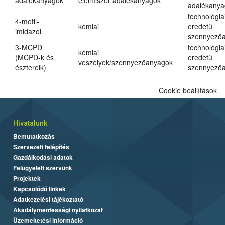
adalékanyagok
élelmiszer adalékanyagok
adalékanya
technológia
4-metil-
kémiai
eredetű
imidazol
szennyező
3-MCPD
technológia
kémiai
(MCPD-k és
eredetű
veszélyek/szennyezőanyagok
észtereik)
szennyező
Cookie beállítások
Hivatalunk
Bemutatkozás
Szervezeti felépítés
Gazdálkodási adatok
Felügyeleti szervünk
Projektek
Kapcsolódó linkek
Adatkezelési tájékoztató
Akadálymentességi nyilatkozat
Üzemeltetési információ