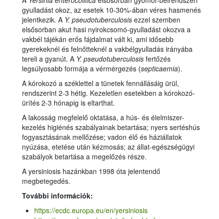
gyulladást okoz, az esetek 10-30%-ában véres hasmenés
jelentkezik. A
Y. pseudotuberculosis
ezzel szemben
elsősorban akut hasi nyirokcsomó-gyulladást okozva a
vakbél tájékán erős fájdalmat vált ki, ami idősebb
gyerekeknél és felnőtteknél a vakbélgyulladás irányába
tereli a gyanút. A
Y. pseudotuberculosis
fertőzés
legsúlyosabb formája a vérmérgezés (
septicaemia
).
A kórokozó a széklettel a tünetek fennállásáig ürül,
rendszerint 2-3 hétig. Kezeletlen esetekben a kórokozó-
ürítés 2-3 hónapig is eltarthat.
A lakosság megfelelő oktatása, a hús- és élelmiszer-
kezelés higiénés szabályainak betartása; nyers sertéshús
fogyasztásának mellőzése; vadon élő és háziállatok
nyúzása, etetése után kézmosás; az állat-egészségügyi
szabályok betartása a megelőzés része.
A yersiniosis hazánkban 1998 óta jelentendő
megbetegedés.
További információk:
https://ecdc.europa.eu/en/yersiniosis