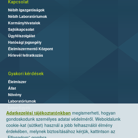
Kapcsolat
Nébih Igazgatóságok
Nébih Laboratóriumok
Kormányhivatalok
Sajtókapcsolat
Ügyfélszolgálat
Hatósági jogsegély
Élelmiszermentő Központ
Hírlevél feliratkozás
Gyakori kérdések
Élelmiszer
Állat
Növény
Laboratóriumok
Labor/Egyéb
Adatkezelési tájékoztatónkban
megismerheti, hogyan
gondoskodunk személyes adatai védelméről. Weboldalunk
cookie-kat (sütiket) használ a jobb felhasználói élmény
érdekében, melynek biztosításához kérjük, kattintson az
„Elfogadom” gombra.