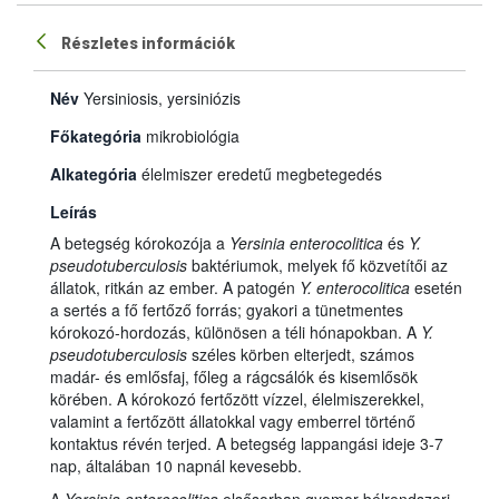
Részletes információk
Név
Yersiniosis, yersiniózis
Főkategória
mikrobiológia
Alkategória
élelmiszer eredetű megbetegedés
Leírás
A betegség kórokozója a
Yersinia enterocolitica
és
Y.
pseudotuberculosis
baktériumok, melyek fő közvetítői az
állatok, ritkán az ember. A patogén
Y. enterocolitica
esetén
a sertés a fő fertőző forrás; gyakori a tünetmentes
kórokozó-hordozás, különösen a téli hónapokban. A
Y.
pseudotuberculosis
széles körben elterjedt, számos
madár- és emlősfaj, főleg a rágcsálók és kisemlősök
körében. A kórokozó fertőzött vízzel, élelmiszerekkel,
valamint a fertőzött állatokkal vagy emberrel történő
kontaktus révén terjed. A betegség lappangási ideje 3-7
nap, általában 10 napnál kevesebb.
A
Yersinia enterocolitica
elsősorban gyomor-bélrendszeri