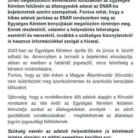
Kérelem felületén az állategyedek adatai az ENAR-ba
bejelentettek szerint szerepelnek. Fontos tehát, hogy a
hibás adatok javítása az ENAR rendszerben még az
Egységes Kérelem benyújtását megelőzően történjen meg.
Ennek részleteiről, valamint a helyesbítés lehetséges
eseteiről és menetéről, továbbá a szükséges bizonylatokról
is hasznos információkkal szolgál a hivatal.
2023-ban az Egységes Kérelem április 20. és június 9. között
adható be. Amennyiben a termelő a bejelentést elmulasztja,
abban az esetben a határidő jogvesztő, nincs lehetőség a
kérelem módosítására.
Fontos, hogy az idei évben a Magyar Államkincstár (Kincstár)
nem különböztet meg szankciómentes és szankciós benyújtási
időszakot.
Újdonság, hogy a rendelkezésre álló adatok alapján a Kincstár
rendszere az idei évtől az Egységes Kérelem felületen
felmutatja azokat az állategyedeket, amelyek - az adott
gazdálkodó vonatkozásában - megfelelhetnek az állatalapú
jogcím jogosultági feltételeinek.
Szükség esetén az adatok helyesbítésére (a kérelmező
jelzése alapján) az alábbi esetekben kerülhet sor: