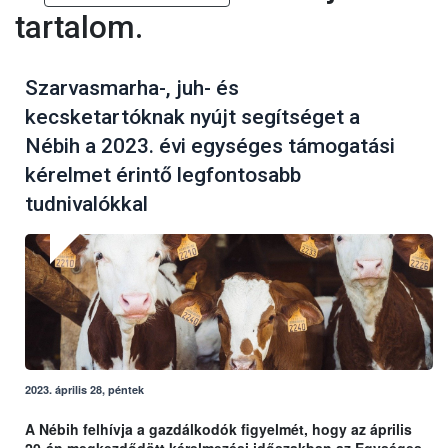
tartalom.
Szarvasmarha-, juh- és
kecsketartóknak nyújt segítséget a
Nébih a 2023. évi egységes támogatási
kérelmet érintő legfontosabb
tudnivalókkal
2023. április 28, péntek
A Nébih felhívja a gazdálkodók figyelmét, hogy az április
20-án megkezdődött kérelmezési időszakban az Egységes