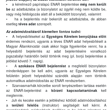
• a kérelmező papíralapú ENAR bejelentése
még nem került
be
az adatbázisba (a bizonylatot az ügyfél még nem küldte be,
vagy még feldolgozás alatt áll a beküldött bizonylat), valamint
• ha a bejelentés már bekerült az adatbázisba, de abban
esetleg
téves adat
szerepelt.
Az adatmódosításról kiemelten fontos tudni:
• A helyesbítéseket az
Egységes Kérelem benyújtása előtt
érdemes rendezni, ugyanis a téves ENAR adat helyesbítését a
Magyar Államkincstár csak akkor fogja figyelembe venni, ha a
helyesbítő bejelentés az adat bejelentésére vonatkozó
jogszabályi határidőn belül történik meg (pl. borjú bejelentése a
jelölést követő 7. napig).
• A
szokásos ENAR bejelentést
a megfelelő bizonylaton
mindenképpen be kell adni, ugyanis az Egységes Kérelem
felületén jelzett helyesbítési szándék alapján nem történik
automatikus adatmódosítás az ENAR rendszerben.
• Szarvasmarhák körzetbe sorolt tenyészetben tartása esetén
az ENAR-bejelentést a
körzeti kapcsolattartónak
kell
megtennie.
• Juh és kecske esetén a jelöléshez kötődő adatmódosításhoz
a
területi felelős
(instruktor) segítségét kell kérni. A
mozgásadatok módosítását önállóan is be lehet jelenteni az