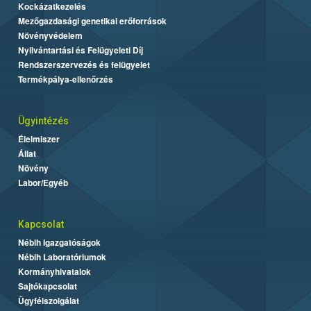
Kockázatkezelés
Mezőgazdasági genetikai erőforrások
Növényvédelem
Nyilvántartási és Felügyeleti Díj
Rendszerszervezés és felügyelet
Termékpálya-ellenőrzés
Ügyintézés
Élelmiszer
Állat
Növény
Labor/Egyéb
Kapcsolat
Nébih Igazgatóságok
Nébih Laboratóriumok
Kormányhivatalok
Sajtókapcsolat
Ügyfélszolgálat