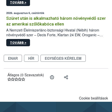
TOVÁBB >
kártevőt nem csak színcsapdában találták meg, de már fertőzött
fában is azonosították. A növényvédelmi szakemberek folytatják
az intenzív felderítést, emellett az intézkedéseket a szlovák
2026. augusztus 6, csütörtök
hatósággal is összehangolják a terjedés megállítása érdekében.
Szüret után is alkalmazható három növényvédő szer
az amerikai szőlőkabóca ellen
A Nemzeti Élelmiszerlánc-biztonsági Hivatal (Nébih) három
növényvédő szer – Decis Forte, Klartan 24 EW, Oroganic –
engedélyokiratát módosította, így azok a szüretet követően,
TOVÁBB >
egészen a vesszőérettség (BBCH 91) stádiumáig
felhasználhatóak a szőlőben. A kiterjesztések célja, hogy a korai
érésű szőlőkben is legyen lehetőség a károsító elleni további
ENAR
HÍR
EGYSÉGES KÉRELEM
védekezésre. Az Oroganic készítmény kis kiszerelésben kiskerti
felhasználók számára is elérhető és ökológiai termesztésben is
engedélyezett.
Átlagos (0 Szavazatok)
Cookie beállítások