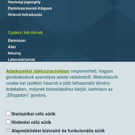
Hatósági jogsegély
Élelmiszermentő Központ
Hírlevél feliratkozás
Gyakori kérdések
Élelmiszer
Állat
Növény
Laboratóriumok
Labor/Egyéb
Adatkezelési tájékoztatónkban
megismerheti, hogyan
gondoskodunk személyes adatai védelméről. Weboldalunk
cookie-kat (sütiket) használ a jobb felhasználói élmény
érdekében, melynek biztosításához kérjük, kattintson az
„Elfogadom” gombra.
Statisztikai célú sütik
Nemzeti Élelmiszerlánc-biztonsági Hivatal
Hirdetési célú sütik
Cím: 1024 Budapest, Keleti Károly utca. 24.
Alapműködést biztosító és funkcionális sütik
Levelezési cím: 1525 Budapest. Pf. 30.