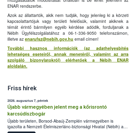
ENAR rendszerbe.
Azok az állattartók, akik nem tudják, hogy jelenleg ki a körzeti
kapcsolattartójuk vagy területi felelősük, valamint akiknek a
témát érintő bármilyen egyéb kérdése adódik, forduljanak a
Nébih Ügyfélszolgálatához a 06-1-336-9050 telefonszámon,
illetve az
enarufsz@nebih.gov.hu
email címen!
További hasznos információk (az adathelyesbítés
lehetséges eseteiről, annak menetéről, valamint az arra
szolgáló bizonylatokról) elérhetőek a Nébih ENAR
aloldalán.
Friss hírek
2026. augusztus 7, péntek
Újabb vármegyében jelent meg a kőrisrontó
karcsúdíszbogár
Újabb területen, Borsod-Abaúj-Zemplén vármegyében is
igazolta a Nemzeti Élelmiszerlánc-biztonsági Hivatal (Nébih) a
kőrisrontó karcsúdíszbogár (Agrilus planipennis) jelenlétét. A