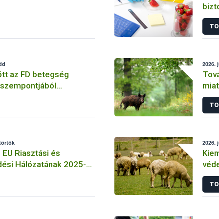
bizt
kis 
TO
indo
edd
2026. 
t az FD betegség
Tová
 szempontjából
miat
b időszak
TO
törtök
2026. j
 EU Riasztási és
Kiem
ési Hálózatának 2025-
véd
glalója
TO