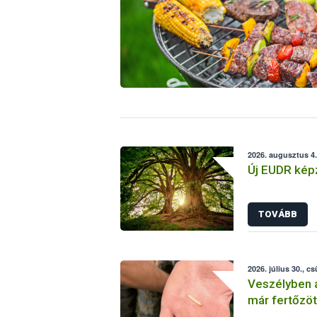
2026. augusztus 4.
Új EUDR képz
TOVÁBB
2026. július 30., c
Veszélyben a
már fertőzöt
szakembere