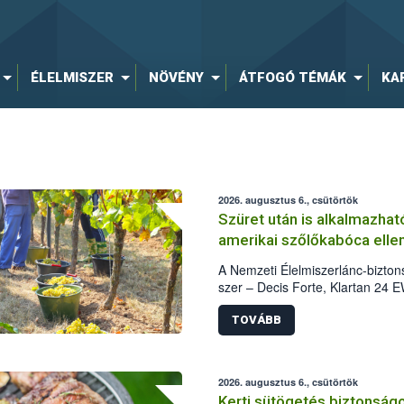
ÉLELMISZER
NÖVÉNY
ÁTFOGÓ TÉMÁK
KA
2026. augusztus 6., csütörtök
Szüret után is alkalmazha
amerikai szőlőkabóca elle
A Nemzeti Élelmiszerlánc-bizto
szer – Decis Forte, Klartan 24 
módosította, így azok a szürete
(BBCH 91) stádiumáig felhasznál
TOVÁBB
célja, hogy a korai érésű szőlőkb
további védekezésre. Az Orogani
felhasználók számára is elérhető
2026. augusztus 6., csütörtök
engedélyezett.
Kerti sütögetés biztonságo