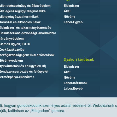
Állat-egészségügy és állatvédelem
Élelmiszer
Állategészségügyi diagnosztika
Állat
Állatgyógyászati termékek
Növény
Borászat és alkoholos italok
Labor/Egyéb
Élelmiszer- és takarmánybiztonság
Élelmiszerlánc-biztonsági laborhálózat
Járványvédelem
Kiemelt ügyek, EUTR
Kockázatkezelés
Mezőgazdasági genetikai erőforrások
Gyakori kérdések
Növényvédelem
Nyilvántartási és Felügyeleti Díj
Élelmiszer
Rendszerszervezés és felügyelet
Állat
Termékpálya-ellenőrzés
Növény
Laboratóriumok
Labor/Egyéb
, hogyan gondoskodunk személyes adatai védelméről. Weboldalunk cook
jük, kattintson az „Elfogadom” gombra.