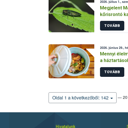
2026. július 1., sze
Megjelent M
kőrisrontó k
TOVÁBB
2026. június 29., h
Mennyi élelm
a háztartáso
felméréséből
TOVÁBB
— 20 
Oldal 1 a következőből: 142
Hivatalunk