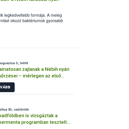
yik legkedveltebb formája. A meleg
omlást okozó baktériumok gyorsabb
abadtéri sütögetés ezért nem csupán a
l: legalább ilyen fontos az alapanyagok
ő higiéniai szabályok betartása, a
 maradékok szakszerű tárolása. A
gi Hivatal (Nébih) Oktatási Programja
lezés legfontosabb tudnivalóit.
augusztus 3., hétfő
amatosan zajlanak a Nébih nyári
nőrzései – mérlegen az első
dmények
VÁBB
július 30., csütörtök
adföldben is vizsgáztak a
ermenta programban tesztelt
ömvirág-vetőmagok