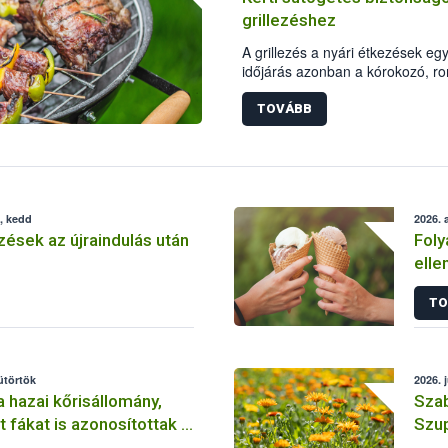
grillezéshez
A grillezés a nyári étkezések eg
időjárás azonban a kórokozó, r
szaporodásának is kedvez. A sz
megfelelő sütési technikáról szó
TOVÁBB
biztonságos kezelése, az alapvet
megfelelő hőkezelés, valamint a
Nemzeti Élelmiszerlánc-biztonsá
összegyűjtötte a biztonságos gril
, kedd
2026. 
ések az újraindulás után
Foly
elle
ere
TO
sütörtök
2026. 
 hazai kőrisállomány,
Szab
t fákat is azonosítottak a
Szup
k
kör