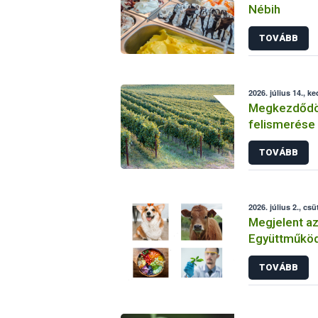
Nébih
TOVÁBB
2026. július 14., k
Megkezdődöt
felismerése
legfontosab
TOVÁBB
2026. július 2., csü
Megjelent az
Együttműköd
ös évösszefo
TOVÁBB