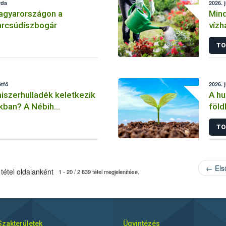
rda
2026. 
agyarországon a
Mind
arcsúdíszbogár
vízh
Ker
TO
étfő
2026. 
iszerhulladék keletkezik
A hu
kban? A Nébih
föld
 kiderül
TO
← Els
tétel oldalanként
1 - 20 / 2 839 tétel megjelenítése.
Szakterületek
Ügyintézés