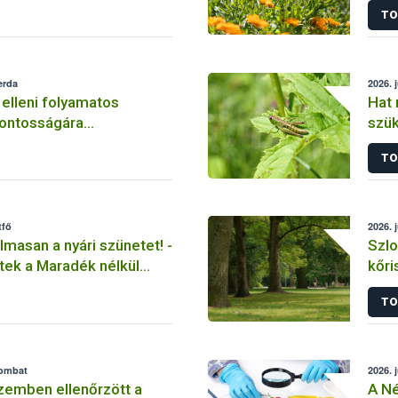
TO
erda
2026. j
 elleni folyamatos
Hat 
ontosságára
szük
 a Nébih
elle
TO
tfő
2026. j
lmasan a nyári szünetet! -
Szlo
tek a Maradék nélkül
kőri
TO
zombat
2026. j
zemben ellenőrzött a
A Né