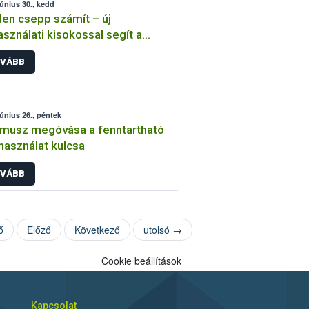
június 30., kedd
en csepp számít – új
asználati kisokossal segít a
tművelő program
VÁBB
június 26., péntek
musz megóvása a fenntartható
használat kulcsa
VÁBB
ő
Előző
Következő
utolsó →
Cookie beállítások
Kapcsolat