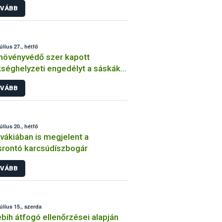
VÁBB
úlius 27., hétfő
növényvédő szer kapott
séghelyzeti engedélyt a sáskák
ni védekezéshez
VÁBB
úlius 20., hétfő
vákiában is megjelent a
srontó karcsúdíszbogár
VÁBB
úlius 15., szerda
bih átfogó ellenőrzései alapján