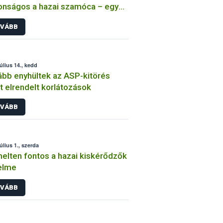
onságos a hazai szamóca – egy
mintaszámú tanulmány
VÁBB
kolatlan aggodalmat kelthet
július 14., kedd
bb enyhültek az ASP-kitörés
t elrendelt korlátozások
VÁBB
úlius 1., szerda
elten fontos a hazai kiskérődzők
elme
VÁBB