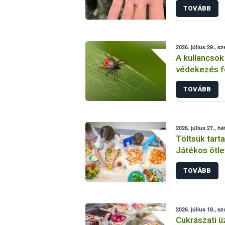
TOVÁBB
2026. július 29., sz
A kullancsok
védekezés f
figyelmeztet
TOVÁBB
2026. július 27., hé
Töltsük tarta
Játékos ötle
programtól
TOVÁBB
2026. július 18., s
Cukrászati ü