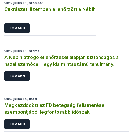
2026. július 18., szombat
Cukrászati üzemben ellenőrzött a Nébih
TOVÁBB
2026. július 15., szerda
A Nébih átfogó ellenőrzései alapján biztonságos a
hazai szamóca – egy kis mintaszámú tanulmány
indokolatlan aggodalmat kelthet
TOVÁBB
2026. július 14., kedd
Megkezdődött az FD betegség felismerése
szempontjából legfontosabb időszak
TOVÁBB