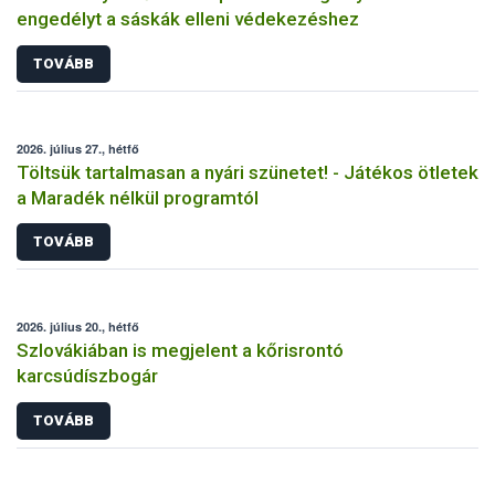
engedélyt a sáskák elleni védekezéshez
TOVÁBB
2026. július 27., hétfő
Töltsük tartalmasan a nyári szünetet! - Játékos ötletek
a Maradék nélkül programtól
TOVÁBB
2026. július 20., hétfő
Szlovákiában is megjelent a kőrisrontó
karcsúdíszbogár
TOVÁBB