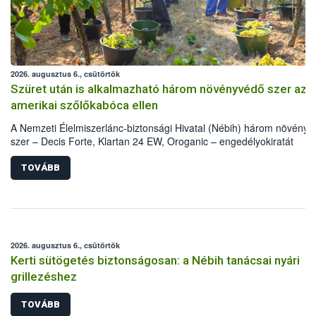
2026. augusztus 6., csütörtök
Szüret után is alkalmazható három növényvédő szer az
amerikai szőlőkabóca ellen
A Nemzeti Élelmiszerlánc-biztonsági Hivatal (Nébih) három növény
szer – Decis Forte, Klartan 24 EW, Oroganic – engedélyokiratát
módosította, így azok a szüretet követően, egészen a vesszőérettsé
(BBCH 91) stádiumáig felhasználhatóak a szőlőben. A kiterjesztések
TOVÁBB
célja, hogy a korai érésű szőlőkben is legyen lehetőség a károsító el
további védekezésre. Az Oroganic készítmény kis kiszerelésben kisk
felhasználók számára is elérhető és ökológiai termesztésben is
engedélyezett.
2026. augusztus 6., csütörtök
Kerti sütögetés biztonságosan: a Nébih tanácsai nyári
grillezéshez
TOVÁBB