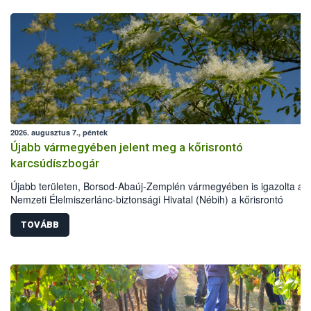
2026. augusztus 7., péntek
Újabb vármegyében jelent meg a kőrisrontó
karcsúdíszbogár
Újabb területen, Borsod-Abaúj-Zemplén vármegyében is igazolta a
Nemzeti Élelmiszerlánc-biztonsági Hivatal (Nébih) a kőrisrontó
karcsúdíszbogár (Agrilus planipennis) jelenlétét. A kártevőt nem csa
színcsapdában találták meg, de már fertőzött fában is azonosították
TOVÁBB
növényvédelmi szakemberek folytatják az intenzív felderítést, emelle
intézkedéseket a szlovák hatósággal is összehangolják a terjedés
megállítása érdekében.