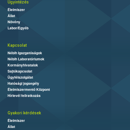
Ügyintézés
Élelmiszer
Állat
Növény
Labor/Egyéb
Kapcsolat
Nébih Igazgatóságok
Nébih Laboratóriumok
Kormányhivatalok
Sajtókapcsolat
Ügyfélszolgálat
Hatósági jogsegély
Élelmiszermentő Központ
Hírlevél feliratkozás
Gyakori kérdések
Élelmiszer
Állat