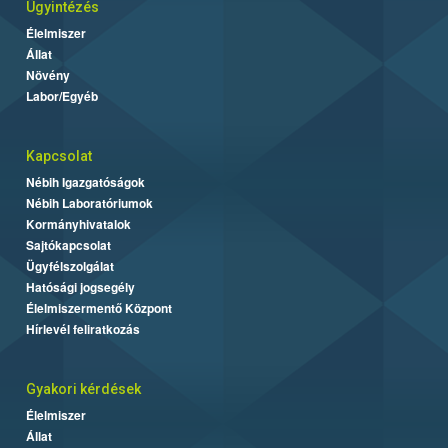
Ügyintézés
Élelmiszer
Állat
Növény
Labor/Egyéb
Kapcsolat
Nébih Igazgatóságok
Nébih Laboratóriumok
Kormányhivatalok
Sajtókapcsolat
Ügyfélszolgálat
Hatósági jogsegély
Élelmiszermentő Központ
Hírlevél feliratkozás
Gyakori kérdések
Élelmiszer
Állat