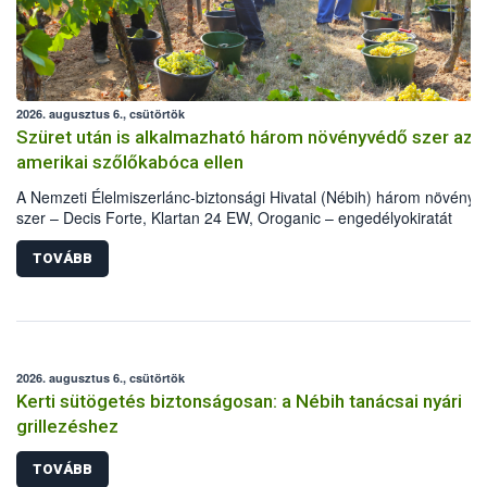
2026. augusztus 6., csütörtök
Szüret után is alkalmazható három növényvédő szer az
amerikai szőlőkabóca ellen
A Nemzeti Élelmiszerlánc-biztonsági Hivatal (Nébih) három növény
szer – Decis Forte, Klartan 24 EW, Oroganic – engedélyokiratát
módosította, így azok a szüretet követően, egészen a vesszőérettsé
(BBCH 91) stádiumáig felhasználhatóak a szőlőben. A kiterjesztések
TOVÁBB
célja, hogy a korai érésű szőlőkben is legyen lehetőség a károsító el
további védekezésre. Az Oroganic készítmény kis kiszerelésben kisk
felhasználók számára is elérhető és ökológiai termesztésben is
engedélyezett.
2026. augusztus 6., csütörtök
Kerti sütögetés biztonságosan: a Nébih tanácsai nyári
grillezéshez
TOVÁBB