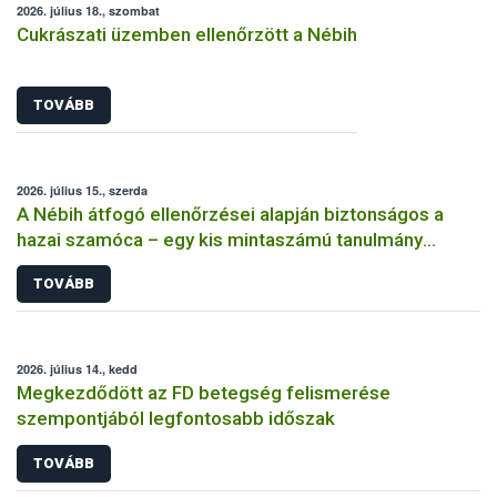
2026. július 18., szombat
Cukrászati üzemben ellenőrzött a Nébih
TOVÁBB
2026. július 15., szerda
A Nébih átfogó ellenőrzései alapján biztonságos a
hazai szamóca – egy kis mintaszámú tanulmány
indokolatlan aggodalmat kelthet
TOVÁBB
2026. július 14., kedd
Megkezdődött az FD betegség felismerése
szempontjából legfontosabb időszak
TOVÁBB