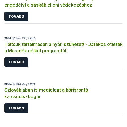
engedélyt a sáskák elleni védekezéshez
TOVÁBB
2026. július 27., hétfő
Töltsük tartalmasan a nyári szünetet! - Játékos ötletek
a Maradék nélkül programtól
TOVÁBB
2026. július 20., hétfő
Szlovákiában is megjelent a kőrisrontó
karcsúdíszbogár
TOVÁBB