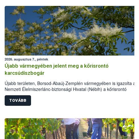
2026. augusztus 7., péntek
Újabb vármegyében jelent meg a kőrisrontó
karcsúdíszbogár
Újabb területen, Borsod-Abaúj-Zemplén vármegyében is igazolta a
Nemzeti Élelmiszerlánc-biztonsági Hivatal (Nébih) a kőrisrontó
karcsúdíszbogár (Agrilus planipennis) jelenlétét. A kártevőt nem csa
színcsapdában találták meg, de már fertőzött fában is azonosították
TOVÁBB
növényvédelmi szakemberek folytatják az intenzív felderítést, emelle
intézkedéseket a szlovák hatósággal is összehangolják a terjedés
megállítása érdekében.